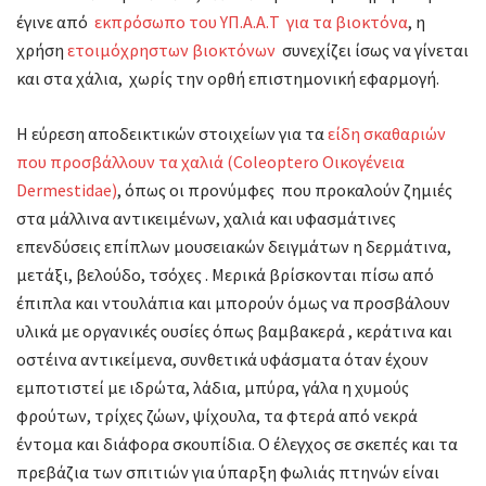
έγινε από
εκπρόσωπο του ΥΠ.Α.Α.Τ για τα βιοκτόνα
, η
χρήση
ετοιμόχρηστων βιοκτόνων
συνεχίζει ίσως να γίνεται
και στα χάλια, χωρίς την ορθή επιστημονική εφαρμογή.
Η εύρεση αποδεικτικών στοιχείων για τα
είδη σκαθαριών
που προσβάλλουν τα χαλιά (Coleoptero Οικογένεια
Dermestidae)
, όπως οι προνύμφες που προκαλούν ζημιές
στα μάλλινα αντικειμένων, χαλιά και υφασμάτινες
επενδύσεις επίπλων μουσειακών δειγμάτων η δερμάτινα,
μετάξι, βελούδο, τσόχες . Μερικά βρίσκονται πίσω από
έπιπλα και ντουλάπια και μπορούν όμως να προσβάλουν
υλικά με οργανικές ουσίες όπως βαμβακερά , κεράτινα και
οστέινα αντικείμενα, συνθετικά υφάσματα όταν έχουν
εμποτιστεί με ιδρώτα, λάδια, μπύρα, γάλα η χυμούς
φρούτων, τρίχες ζώων, ψίχουλα, τα φτερά από νεκρά
έντομα και διάφορα σκουπίδια. Ο έλεγχος σε σκεπές και τα
πρεβάζια των σπιτιών για ύπαρξη φωλιάς πτηνών είναι