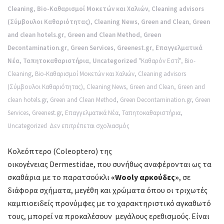
Cleaning
,
Bio-Καθαρισμοί Μοκετών και Χαλιών
,
Cleaning advisors
(Σύμβουλοι Καθαριότητας)
,
Cleaning News
,
Green and Clean
,
Green
and clean hotels.gr
,
Green and Clean Method
,
Green
Decontamination.gr
,
Green Services
,
Greenest.gr
,
Επαγγελματικά
Νέα
,
Ταπητοκαθαριστήρια
,
Uncategorized
"Καθαρόν Εστί"
,
Bio-
Cleaning
,
Bio-Καθαρισμοί Μοκετών και Χαλιών
,
Cleaning advisors
(Σύμβουλοι Καθαριότητας)
,
Cleaning News
,
Green and Clean
,
Green and
clean hotels.gr
,
Green and Clean Method
,
Green Decontamination.gr
,
Green
Services
,
Greenest.gr
,
Επαγγελματικά Νέα
,
Ταπητοκαθαριστήρια
,
στο
Uncategorized
Δεν επιτρέπεται σχολιασμός
Οικονομικές
Κολεόπτερο (Coleoptero) της
παρενέργειες
οικογένειας Dermestidae, που συνήθως αναφέρονται ως τα
και
σκαθάρια με το παρατσούκλι
«Wooly αρκούδες»
, σε
από
διάφορα σχήματα, μεγέθη και χρώματα όπου οι τριχωτές
τα
καμπιοειδείς προνύμφες με το χαρακτηριστικό αγκαθωτό
σκαθάρια
τους, μπορεί να προκαλέσουν μεγάλους ερεθισμούς. Είναι
των