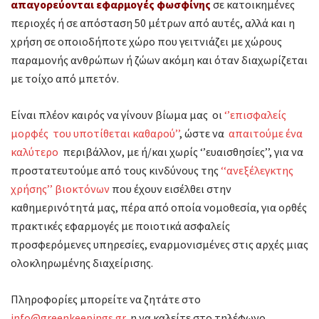
απαγορεύονται εφαρμογές
φωσφίνης
σε κατοικημένες
περιοχές ή σε απόσταση 50 μέτρων από αυτές, αλλά και η
χρήση σε οποιοδήποτε χώρο που γειτνιάζει με χώρους
παραμονής ανθρώπων ή ζώων ακόμη και όταν διαχωρίζεται
με τοίχο από μπετόν.
Είναι πλέον καιρός να γίνουν βίωμα μας οι
‘’επισφαλείς
μορφές του υποτίθεται καθαρού’’
, ώστε να
απαιτούμε ένα
καλύτερο
περιβάλλον, με ή/και χωρίς ‘’ευαισθησίες’’, για να
προστατευτούμε από τους κινδύνους της
‘‘ανεξέλεγκτης
χρήσης’’ βιοκτόνων
που έχουν εισέλθει στην
καθημερινότητά μας, πέρα από οποία νομοθεσία, για ορθές
πρακτικές εφαρμογές με ποιοτικά ασφαλείς
προσφερόμενες υπηρεσίες, εναρμονισμένες στις αρχές μιας
ολοκληρωμένης διαχείρισης.
Πληροφορίες μπορείτε να ζητάτε στο
info@greenkeepings.gr
η να καλείτε στο τηλέφωνο