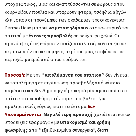
υποχρεωτικός , μιας και αναπτύσσονται σε χώρους όπου
κουρνιάζουν πουλιά και υπάρχουν φτερά, τσόφλια αβγών
κλπ , οπού οι προνύμφες των σκαθαριών της οικογένειας
Dermestidae μπορεί
να μεταπηδήσουν
στο εσωτερικό του
σπιτιού με
έντονες προσβολές
σε ρούχα και χαλιά. Οι
προνύμφες ή σκαθάρια εντοπίζονται να σέρνονται και να
περιπλανιόνται κατά μήκος περίπου μιας επιφάνειας σε
περιοχές μακριά από όπου τρέφονται.
Προσοχή:
Με την
‘’απολύμανση του σπιτιού’’
δεν γίνεται
καταπολέμηση σε περίπτωση προσβολής από κάποιο
παράσιτο και δεν δημιουργούμε καμιά μία προστασία στο
σπίτι από ανεπιθύμητα έντομα – εισβολείς- για
προληπτικούς λόγους διότι τα έντομα
δεν
Απολυμαίνονται.
Μεγαλύτερη προσοχή
χρειάζεται και σε
υποδείξεις εφαρμογών με
υποκορισμό και χρήση
φωσφίνης
από ’’εξειδικευμένα συνεργεία’’, διότι