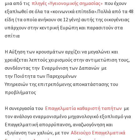
μια από τις
πληγές «Υγειονομικής σημασίας»
που έχουν
χαλιών.!!
εξαπλωθεί σε όλα τα «κοινωνικά επίπεδα».Πολλά από τα 48
είδη (τα οποία ανήκουν σε 12 γένη) αυτής της οικογένειας
υπάρχουν στην κεντρική Ευρώπη και παρασιτούν στα
σπίτια
Η Αύξηση των κρουσμάτων αρχίζει να μεγαλώνει και
χρειάζεται λεπτούς χειρισμούς στην αντιμετώπιση τους,
συνδέοντας την Εναρμόνιση των Δαπανών με
την Ποιότητα των Παρεχομένων
Υπηρεσιών της επιτρεπόμενης αποκατάστασης του
προβλήματος
Η συνεργασία του
Επαγγελματία καθαριστή ταπήτων
με
τον ανάλογο εναρμονισμένο μηχανολογικό εξοπλισμό για
Επαγγελματική απορρύπανση, αναζωογόνηση και
εξυγίανση των χαλιών, με τον
Αδειούχο Επαγγελματικά