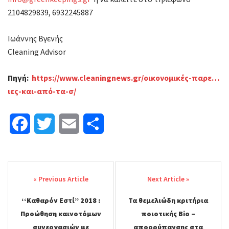
2104829839, 6932245887
Ιωάννης Βγενής
Cleaning Advisor
Πηγή:
https://www.cleaningnews.gr/οικονομικές-παρε…
ιες-και-από-τα-σ/
F
T
E
Μ
a
w
m
ο
Post
c
i
a
ι
navigation
e
t
i
ρ
‘‘Καθαρόν Εστί’’ 2018 :
Τα θεμελιώδη κριτήρια
b
t
l
α
Προώθηση καινοτόμων
ποιοτικής Bio –
o
e
σ
συνεργασιών με
απορρύπανσης στα