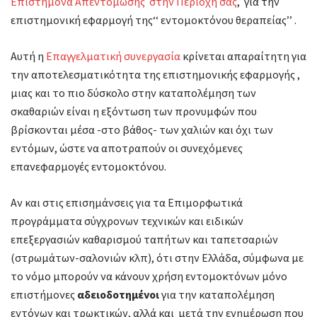
Επιστήμονα Απεντόμωσης στην Περιοχή σας
, για την
επιστημονική εφαρμογή της‘‘ εντομοκτόνου θεραπείας’’ .
Αυτή η
Επαγγελματική συνεργασία
κρίνεται απαραίτητη για
την αποτελεσματικότητα της επιστημονικής εφαρμογής ,
μιας και το πιο δύσκολο στην καταπολέμηση των
σκαθαριών είναι η εξόντωση των προνυμφών που
βρίσκονται μέσα -στο βάθος- των χαλιών και όχι των
εντόμων, ώστε να αποτραπούν οι συνεχόμενες
επανεφαρμογές εντομοκτόνου.
Αν και στις επισημάνσεις για τα Επιμορφωτικά
προγράμματα σύγχρονων τεχνικών και ειδικών
επεξεργασιών καθαρισμού ταπήτων και ταπετσαριών
(στρωμάτων-σαλονιών κλπ), ότι στην Ελλάδα, σύμφωνα με
το νόμο μπορούν να κάνουν χρήση εντομοκτόνων μόνο
επιστήμονες
αδειοδοτημένοι
για την καταπολέμηση
εντόνων και τρωκτικών, αλλά και μετά την ενημέρωση που