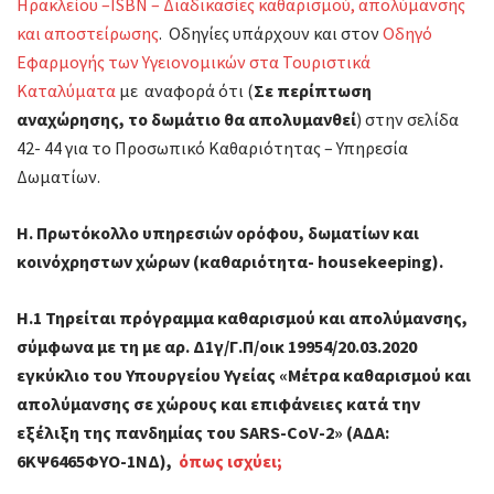
Ηρακλείου –ISBN – Διαδικασίες καθαρισμού, απολύμανσης
και αποστείρωσης
. Οδηγίες υπάρχουν και στον
Οδηγό
Εφαρμογής των Υγειονομικών στα Τουριστικά
Καταλύματα
με αναφορά ότι (
Σε περίπτωση
αναχώρησης, το δωμάτιο θα απολυμανθεί
) στην σελίδα
42- 44 για το Προσωπικό Καθαριότητας – Υπηρεσία
Δωματίων.
Η. Πρωτόκολλο υπηρεσιών ορόφου, δωματίων και
κοινόχρηστων χώρων (καθαριότητα- housekeeping).
Η.1
Τηρείται πρόγραμμα καθαρισμού και απολύμανσης
,
σύμφωνα με τη με αρ. Δ1γ/Γ.Π/οικ 19954/20.03.2020
εγκύκλιο του Υπουργείου Υγείας «Μέτρα καθαρισμού και
απολύμανσης σε χώρους και επιφάνειες κατά την
εξέλιξη της πανδημίας του SARS-CoV-2» (ΑΔΑ:
6ΚΨ6465ΦΥΟ-1ΝΔ),
όπως ισχύει;