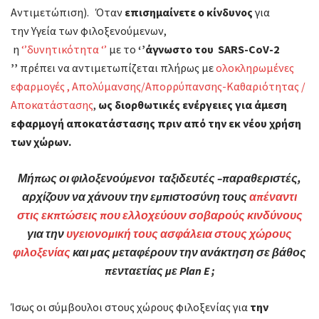
Αντιμετώπιση). Όταν
επισημαίνετε ο κίνδυνος
για
την Υγεία των φιλοξενούμενων,
η
‘’δυνητικότητα ‘’
με το
‘’άγνωστο του SARS-CoV-2
’’
πρέπει να αντιμετωπίζεται πλήρως με
ολοκληρωμένες
εφαρμογές , Απολύμανσης/Απορρύπανσης-Καθαριότητας /
Αποκατάστασης
,
ως διορθωτικές ενέργειες για άμεση
εφαρμογή αποκατάστασης πριν από την εκ νέου χρήση
των χώρων.
Μήπως οι φιλοξενούμενοι ταξιδευτές –παραθεριστές,
αρχίζουν να χάνουν την εμπιστοσύνη τους
απέναντι
στις εκπτώσεις που ελλοχεύουν σοβαρούς κινδύνους
για την
υγειονομική τους ασφάλεια στους χώρους
φιλοξενίας
και μας μεταφέρουν την ανάκτηση σε βάθος
πενταετίας με
Plan
E ;
Ίσως οι σύμβουλοι στους χώρους φιλοξενίας για
την