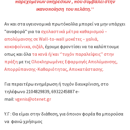
παρεχομένων υπηρεσιών , που συμβάλει στην
ικανοποίηση του πελάτη.’’
Αν και στα υγειονομικά πρωτόκολλα μπορεί να μην υπάρχει
”αναφορά” για τα
σχολαστικά μέτρα καθαρισμού –
απολύμανσης σε Wall-to-wall μοκέτες – χαλιά,
κοκοφοίνικα, σιζάλ,
έχουμε φροντίσει να τα καλύπτουμε
οπως και όλα
τα κενά ή/και ‘’τυχόν παραλείψεις’’ στην
πράξη
με τις
Ολοκληρωμένες Εφαρμογές Απολύμανσης,
Απορρύπανσης-Καθαριότητας, Αποκατάστασης.
Για περαιτέρω ενημέρωση ή τυχόν διευκρίνιση, στο
τηλέφωνο 2104829839, 6932245887 e-
mail:
vgenis@otenet.gr
Υ.Γ : Θα είμαι στην διάθεση, για όποιον φορέα θα μπορούσα
να φανώ χρήσιμος