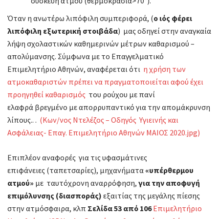
συσκευή ατμού (θερμοκρασία>70°).
Όταν η ανωτέρω λιπόφιλη συμπεριφορά, (
ο ιός φέρει
λιπόφιλη εξωτερική στοιβάδα
) μας οδηγεί στην αναγκαία
λήψη σχολαστικών καθημερινών μέτρων καθαρισμού –
απολύμανσης. Σύμφωνα με το Επαγγελματικό
Επιμελητήριο Αθηνών, αναφέρεται ότι
η χρήση των
ατμοκαθαριστών πρέπει να πραγματοποιείται αφού έχει
προηγηθεί καθαρισμός
του ρούχου με πανί
ελαφρά βρεγμένο με απορρυπαντικό για την απομάκρυνση
λίπους.. .
(Kων/νος Ντελέζος – Οδηγός Υγιεινής και
Ασφάλειας- Επαγ. Επιμελητήριο Αθηνών ΜΑΙΟΣ 2020.jpg)
Επιπλέον αναφορές για τις υφασμάτινες
επιφάνειες (ταπετσαρίες), μηχανήματα
«υπέρθερμου
ατμού»
με ταυτόχρονη αναρρόφηση,
για την αποφυγή
επιμόλυνσης (διασποράς)
εξαιτίας της μεγάλης πίεσης
στην ατμόσφαιρα, κλπ
Σελίδα 53 από 106
Επιμελητήριο