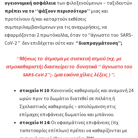
υγειονομική ασφάλεια
των φιλοξενούμενων – ταξιδευτών
πρέπει να το ‘’ψάξουν περισσότερο’’
μιας και
προτείνουν ή/και καταρτούν εκθέσεις
συμπεριλαμβανόμενων για τις αναχωρήσεις, να
εφαρμόζονται 2 πρωτόκολλα, όταν το ‘’άγνωστο του SARS-
CoV-2 ’’ δεν επιδέχεται ούτε καν
“διαπραγμάτευση”;
‘’Μήπως το άτμισμα με συσκευή ατμού (πχ. με
ατμοκαθαριστή) διασπείρει το δυνητικά ’’ άγνωστο του
SARS-CoV-2’’;- (μια εικόνα χίλιες λέξεις ) ’’
.
στοιχείο Η 10
:Κανονικός καθαρισμός και αναμονή 24
ωρών πριν το δωμάτιο διατεθεί σε πελάτη ή
Σχολαστικός καθαρισμός – απολύμανση στις
επίμαχες επιφάνειες δωματίου και μπάνιου.
στοιχείο Η 14:
Οι υφασμάτινες επιφάνειες (πχ
ταπετσαρίες επίπλων) πρέπει να καθαρίζονται με