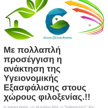
g
l
e
n
a
v
Με πολλαπλή
i
προσέγγιση η
g
ανάκτηση της
a
t
Υγειονομικής
i
Εξασφάλισης στους
o
χώρους φιλοξενίας.!!
n
By
Giannis Vgenis
• On
26 Ιουλίου 2020
• In
"Καθαρόν Εστί"
,
Bio-