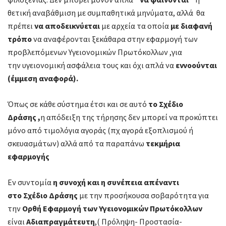
θετική αναβάθμιση με συμπαθητικά μηνύματα, αλλά θα
πρέπει
να αποδεικνύεται
με αρχεία τα οποία
µε διαφανή
τρόπο
να αναφέρονται ξεκάθαρα στην εφαρμογή των
προβλεπόμενων Υγειονομικών Πρωτόκολλων ,για
την υγειονομική ασφάλεια τους και όχι απλά να
εννοούνται
(έμμεση αναφορά).
Όπως σε κάθε σύστημα έτσι και σε αυτό
το Σχέδιο
Δράσης
,
η απόδειξη της τήρησης δεν μπορεί να προκύπτει
μόνο από τιμολόγια αγοράς (πχ αγορά εξοπλισμού ή
σκευασμάτων) αλλά από τα παραπάνω
τεκμήρια
εφαρμογής
Εν συντομία
η συνοχή και η συνέπεια απέναντι
στο Σχέδιο Δράσης
με την προσήκουσα σοβαρότητα για
την
Ορθή Εφαρμογή των Υγειονομικών Πρωτόκολλων
είναι
Αδιαπραγμάτευτη
,( Πρόληψη- Προστασία-