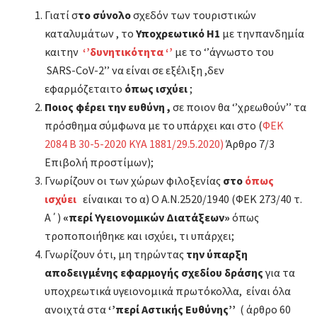
Γιατί σ
το σύνολο
σχεδόν των τουριστικών
καταλυμάτων , το
Υποχρεωτικό Η1
με τηνπανδημία
καιτην
‘’δυνητικότητα ‘’
με το ‘’άγνωστο του
SARS-CoV-2’’ να είναι σε εξέλιξη ,δεν
εφαρμόζεταιτο
όπως ισχύει
;
Ποιος φέρει την ευθύνη ,
σε ποιον θα ‘’χρεωθούν’’ τα
πρόσθημα σύμφωνα με το υπάρχει και στο (
ΦΕΚ
2084 Β 30-5-2020 ΚΥΑ 1881/29.5.2020)
Άρθρο 7/3
Επιβολή προστίμων);
Γνωρίζουν οι των χώρων φιλοξενίας
στο
όπως
ισχύει
είναικαι το α) O Α.Ν.2520/1940 (ΦΕΚ 273/40 τ.
Α΄)
«περί Υγειονομικών Διατάξεων»
όπως
τροποποιήθηκε και ισχύει, τι υπάρχει;
Γνωρίζουν ότι, μη τηρώντας
την ύπαρξη
αποδειγμένης εφαρμογής σχεδίου δράσης
για τα
υποχρεωτικά υγειονομικά πρωτόκολλα, είναι όλα
ανοιχτά στα
‘’περί Αστικής Ευθύνης’’
( άρθρο 60