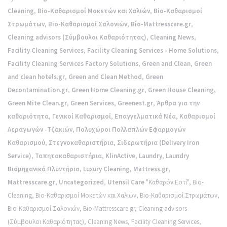
Cleaning
,
Bio-Καθαρισμοί Μοκετών και Χαλιών
,
Bio-Καθαρισμοί
Στρωμάτων
,
Bio-Καθαρισμοί Σαλονιών
,
Bio-Mattresscare.gr
,
Cleaning advisors (Σύμβουλοι Καθαριότητας)
,
Cleaning News
,
Facility Cleaning Services
,
Facility Cleaning Services - Home Solutions
,
Facility Cleaning Services Factory Solutions
,
Green and Clean
,
Green
and clean hotels.gr
,
Green and Clean Method
,
Green
Decontamination.gr
,
Green Home Cleaning.gr
,
Green House Cleaning
,
Green Mite Clean.gr
,
Green Services
,
Greenest.gr
,
Άρθρα για την
καθαριότητα
,
Γενικοί Καθαρισμοί
,
Επαγγελματικά Νέα
,
Καθαρισμοί
Αεραγωγών -Τζακιών
,
Πολυχώροι Πολλαπλών Εφαρμογών
Καθαρισμού
,
Στεγνοκαθαριστήρια
,
Σιδερωτήρια (Delivery Iron
Service)
,
Ταπητοκαθαριστήρια
,
KlinActive
,
Laundry
,
Laundry
Βιομηχανικά Πλυντήρια
,
Luxury Cleaning
,
Mattress.gr
,
Mattresscare.gr
,
Uncategorized
,
Utensil Care
"Καθαρόν Εστί"
,
Bio-
Cleaning
,
Bio-Καθαρισμοί Μοκετών και Χαλιών
,
Bio-Καθαρισμοί Στρωμάτων
,
Bio-Καθαρισμοί Σαλονιών
,
Bio-Mattresscare.gr
,
Cleaning advisors
(Σύμβουλοι Καθαριότητας)
,
Cleaning News
,
Facility Cleaning Services
,