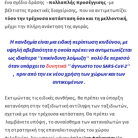
ένα σχέδιο δράσης –
πολλαπλής προσέγγισης
-με
Εξασφάλισης
βέλτιστες πρακτικές διαχείρισης, που να αντιμετωπίζει
στους
τόσο την τρέχουσα κατάσταση όσο και τη μελλοντική
,
χώρους
μέχρι την πλήρη ανάκτηση της αγοράς.
φιλοξενίας.!!
Η πανδημία είναι μια ειδική περίπτωση κινδύνου, με
υψηλή αβεβαιότητα η οποία πρέπει να αντιμετωπίζεται
ως ιδιαίτερα ’’επικίνδυνη λοίμωξη’’ πολύ δε περισσό
όταν υπάρχει το
δυνητικά
’’ άγνωστο του SARS-CoV-2’’
, πριν από την εκ νέου χρήση των χώρων και των
αντικειμένων .
Εκτιμώντας τις ειδικές συνθήκες, θα πρέπει να ύπαρξη
κατανόηση στην ταξιδιωτική αντίληψη των ταξιδιωτών,
σχετικά με την τρέχουσα κατάσταση. Θα πρέπει να
λαμβάνετε υπόψη , το συναίσθημα των καταναλωτών για
τη στρατηγική της επαναλειτουργίας του χώρου
φιλοξενίας. Δεν μπορεί μόνον άπλα
‘’να φαίνονται ‘’
η