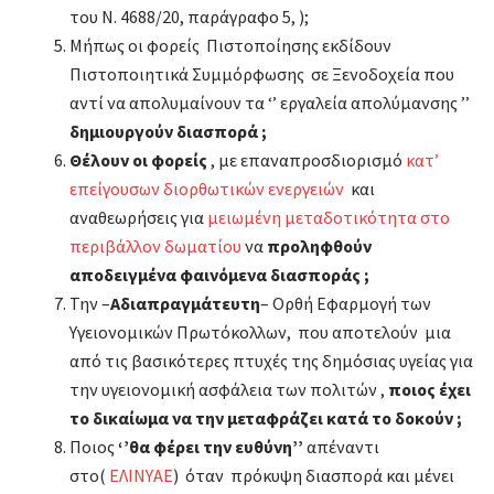
του Ν. 4688/20, παράγραφο 5, );
Μήπως οι φορείς Πιστοποίησης εκδίδουν
Πιστοποιητικά Συμμόρφωσης σε Ξενοδοχεία που
αντί να απολυμαίνουν τα ‘’ εργαλεία απολύμανσης ’’
δημιουργούν διασπορά ;
Θέλουν οι φορείς
, με επαναπροσδιορισμό
κατ’
επείγουσων διορθωτικών ενεργειών
και
αναθεωρήσεις για
μειωμένη μεταδοτικότητα στο
περιβάλλον δωματίου
να
προληφθούν
αποδειγμένα φαινόμενα διασποράς
;
Την –
Αδιαπραγμάτευτη
– Ορθή Εφαρμογή των
Υγειονομικών Πρωτόκολλων, που αποτελούν μια
από τις βασικότερες πτυχές της δημόσιας υγείας για
την υγειονομική ασφάλεια των πολιτών ,
ποιος έχει
το δικαίωμα να την μεταφράζει κατά το δοκούν ;
Ποιος
‘’θα φέρει την ευθύνη’’
απέναντι
στο(
ΕΛΙΝΥΑΕ
) όταν πρόκυψη διασπορά και μένει