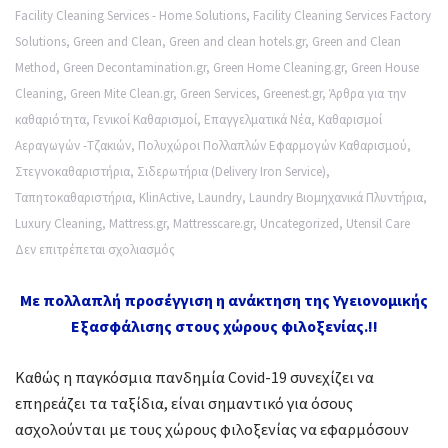
Facility Cleaning Services - Home Solutions
,
Facility Cleaning Services Factory
Solutions
,
Green and Clean
,
Green and clean hotels.gr
,
Green and Clean
Method
,
Green Decontamination.gr
,
Green Home Cleaning.gr
,
Green House
Cleaning
,
Green Mite Clean.gr
,
Green Services
,
Greenest.gr
,
Άρθρα για την
καθαριότητα
,
Γενικοί Καθαρισμοί
,
Επαγγελματικά Νέα
,
Καθαρισμοί
Αεραγωγών -Τζακιών
,
Πολυχώροι Πολλαπλών Εφαρμογών Καθαρισμού
,
Στεγνοκαθαριστήρια
,
Σιδερωτήρια (Delivery Iron Service)
,
Ταπητοκαθαριστήρια
,
KlinActive
,
Laundry
,
Laundry Βιομηχανικά Πλυντήρια
,
Luxury Cleaning
,
Mattress.gr
,
Mattresscare.gr
,
Uncategorized
,
Utensil Care
στο
Δεν επιτρέπεται σχολιασμός
Με
Με πολλαπλή προσέγγιση η ανάκτηση της Υγειονομικής
πολλαπλή
Εξασφάλισης στους χώρους φιλοξενίας.!!
προσέγγιση
η
Καθώς η παγκόσμια πανδημία Covid-19 συνεχίζει να
ανάκτηση
επηρεάζει τα ταξίδια, είναι σημαντικό για όσους
της
ασχολούνται με τους χώρους φιλοξενίας να εφαρμόσουν
Υγειονομικής