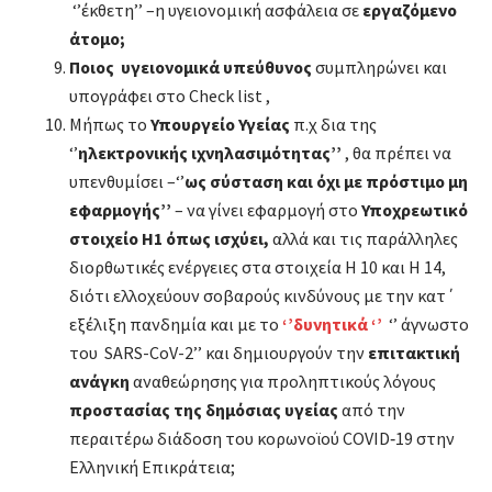
‘’έκθετη’’ –η υγειονομική ασφάλεια σε
εργαζόμενο
άτομο;
Ποιος υγειονομικά υπεύθυνος
συμπληρώνει και
υπογράφει στο Check list ,
Μήπως το
Υπουργείο Υγείας
π.χ δια της
‘’
ηλεκτρονικής ιχνηλασιμότητας’’
, θα πρέπει να
υπενθυμίσει –‘’
ως σύσταση και όχι με πρόστιμο μη
εφαρμογής’’
– να γίνει εφαρμογή στο
Υποχρεωτικό
στοιχείο Η1
όπως ισχύει,
αλλά και τις παράλληλες
διορθωτικές ενέργειες στα στοιχεία Η 10 και Η 14,
διότι ελλοχεύουν σοβαρούς κινδύνους με την κατ΄
εξέλιξη πανδημία και με το
‘’δυνητικά ‘’
‘’ άγνωστο
του SARS-CoV-2’’ και δημιουργούν την
επιτακτική
ανάγκη
αναθεώρησης για προληπτικούς λόγους
προστασίας της δημόσιας υγείας
από την
περαιτέρω διάδοση του κορωνοϊού COVID‐19 στην
Ελληνική Επικράτεια;