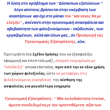
Η λύση στο πρόβλημα των ‘’Δύσκολων εξισώσεων ‘’
λόγο κόστους βρίσκεται στην υπέρβαση των
απαιτήσεων και όχι στο ρίσκο
του ‘’και ποιος θα με
ελέγξει’’
, απέναντι στην υγειονομική ανασφάλεια και
αβεβαιότητα των φιλοξενούμενων – ταξιδευτών , των
εργαζομένων, αλλά και όλων μας , σε
Προαγωγή της
Υγειονομικής Εξασφάλισης
. κλπ.
Προτιμήστε ένα
Σχέδιο δράσης
που να εξασφαλίζει
εφαρμογή και εποπτεία μαζί ,
επαρκή τεκμηρίωση με
“απόδειξη”
αποκατάστασης
πριν από την εκ νέου χρήση
των χώρων
φιλοξενίας
, ώστε
να μεταφέρει στις
φιλοξενούμενες οικογένειες
την
αίσθηση της
ασφαλείας για μεγαλύτερη ευημερία
.
Υγειονομική Εξασφάλιση
:
‘’ Μια πολυδιάστατη έννοια ,
άμεσα συνδεδεμένη με την προστιθέμενη αξία των