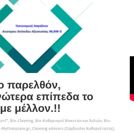
ο παρελθόν,
νώτερα επίπεδα το
με μέλλον.!!
στί"
,
Bio-Cleaning
,
Bio-Καθαρισμοί Μοκετών και Χαλιών
,
Bio-
-Mattresscare.gr
,
Cleaning advisors (Σύμβουλοι Καθαριότητας)
,