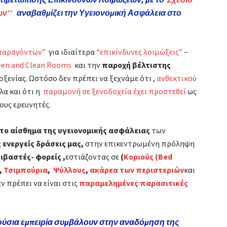
βελτιώνουμε
ων’’
αναβαθμίζει την Υγειονομική Ασφάλεια στο
στα
ανώτερα
επίπεδα
παραγόντων”
για ιδιαίτερα
“επικίνδυνες λοιμώξεις”
–
το
een and Clean Rooms
και την
παροχή βέλτιστης
παρόν
οξενίας. Ωστόσο δεν πρέπει να ξεχνάμε ότι ,
ανθεκτικού
,
λλα και ότι η
παραμονή σε ξενοδοχεία έχει προστεθεί
ως
για
υς ερευνητές.
να
έχουμε
το αίσθημα της υγειονομικής ασφάλειας
των
μέλλον.!!
 ενεργείς δράσεις μας,
στην επικεντρωμένη πρόληψη
ιβαστές- φορείς ,
εστιάζοντας σε
(
Κοριούς (Bed
,
Τσιμπούρια
,
Ψύλλους
,
ακάρεα των περιστεριών
και
εν πρέπει να είναι στις
παραμελημένες παρασιτικές
ούσια
εμπειρία συμβάλουν στην αναδόμηση της