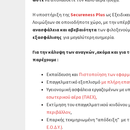
Η υποστήριξη της
Secureness Plus
ως Εξειδικ
Λοιμώξεων σε οποιοδήποτε χώρο, με την υπέρ
ανασφάλεια και αβεβαιότητα
των φιλοξενούμ
εξασφάλισης
για μεγαλύτερη ευημερία.
Για την κάλυψη των αναγκών ,ακόμα και για τα
παρέχουμε :
Εκπαίδευση και
Πιστοποίηση των εφαρ
Επαγγελματικό εξοπλισμό
με πλήρη επα
Υγειονομική ασφάλεια εργαζομένων με 
εσωτερικού αέρα (ΠΑΕΧ),
Εκτίμηση του επαγγελματικού κινδύνου 
περιβάλλον
,
Επαρκής τεκμηριωμένη “απόδειξη” με 
Ε.Ο.Δ.Υ.)
.