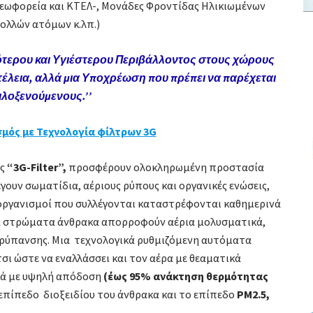
Λεωφορεία και ΚΤΕΛ-, Μονάδες Φροντίδας Ηλικιωμένων
πολλών ατόμων κ.λπ.)
ότερου και Υγιέστερου Περιβάλλοντος στους χώρους
υτέλεια, αλλά μια Υποχρέωση που πρέπει να παρέχεται
ιλοξενούμενους.’’
μός με Τεχνολογία φίλτρων 3G
ος
“3G-Filter”,
προσφέρουν ολοκληρωμένη προστασία
ουν σωματίδια, αέριους ρύπους και οργανικές ενώσεις,
ροοργανισμοί που συλλέγονται καταστρέφονται καθημερινά
γά στρώματα άνθρακα απορροφούν αέρια μολυσματικά,
 ρύπανσης. Μια τεχνολογικά ρυθμιζόμενη αυτόματα
τσι ώστε να εναλλάσσει και τον αέρα με θεαματικά
κά με υψηλή απόδοση
(έως 95% ανάκτηση θερμότητας
 επίπεδο διοξειδίου του άνθρακα και το επίπεδο
PM2.5,