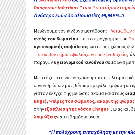
Dangerous Infections ” των ‘’τεσσάρων σημεί
Ανώτερο επίπεδο αξιοπιστίας
99,999 %.!!
Μειώνουμε τον κίνδυνο μετάδοσης
“Λοιμωδών 
εντός του δωματίου
– με το πρόγραμμα του
Gr
υγειονομικής ασφάλειας
και στους χώρους φιλ
τύπου βακτήρια «φωλιάζουν» σε ξενοδοχεία
, ά
παράγων
υγειονομικού κινδύνου
σύμφωνα με το
Με στόχο στο να ενισχύσουμε αποτελεσματικά
συνανθρώπων μας, δίνουμε μεγάλη έμφαση
στις
γιατον έλεγχο της μείωσης ακόμα καιστους
διαβ
Bugs)
,
Ψείρες του σώματος
,
ακαρι της ψώρας
στην
εξάπλωση της νόσου Chagas
,
μιας και δ
λοιμώξεις
για τη δημόσια υγεία.
“Η πολύχρονη ενασχόληση με την πλ