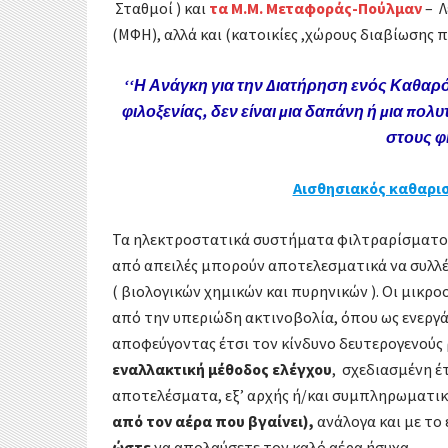
Σταθμοί ) και
τα Μ.Μ. Μεταφοράς-Πούλμαν
– 
(ΜΦΗ), αλλά και (κατοικίες ,χώρους διαβίωσης 
‘‘Η Ανάγκη για την Διατήρηση ενός Καθαρ
φιλοξενίας, δεν είναι μια δαπάνη ή μια πολ
στους φ
Αισθησιακός καθαρισ
Τα ηλεκτροστατικά συστήματα φιλτραρίσματ
από απειλές μπορούν αποτελεσματικά να συλλέγ
( βιολογικών χημικών και πυρηνικών ). Οι μικ
από την υπεριώδη ακτινοβολία, όπου ως ενερ
αποφεύγοντας έτσι τον κίνδυνο δευτερογενούς
εναλλακτική μέθοδος ελέγχου
, σχεδιασμένη έ
αποτελέσματα, εξ’ αρχής ή/και συμπληρωματι
από τον αέρα που βγαίνει),
ανάλογα και με το
ώστε
να απολαύσετε τον καλό αέρα ήσυχα.