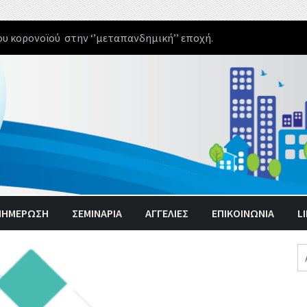
υ κορονοϊού στην ‘’μεταπανδημική’’ εποχή.
ΝΗΜΈΡΩΣΗ
ΣΕΜΙΝΑΡΙΑ
ΑΓΓΕΛΊΕΣ
ΕΠΙΚΟΙΝΩΝΙΑ
L
Α
γι