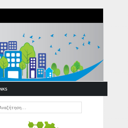
INKS
ναζήτηση
α: