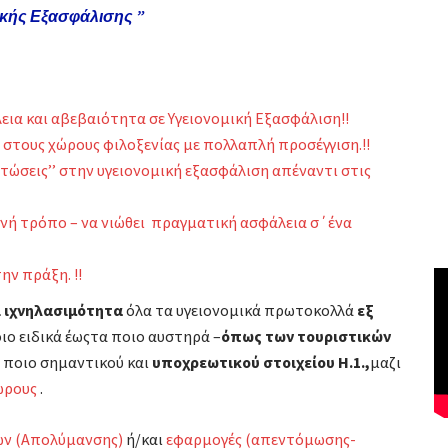
ικής Εξασφάλισης ”
ια και αβεβαιότητα σε Υγειονομική Εξασφάλιση!!
στους χώρους φιλοξενίας με πολλαπλή προσέγγιση.!!
ώσεις’’ στην υγειονομική εξασφάλιση απέναντι στις
ανή τρόπο – να νιώθει πραγματική ασφάλεια σ΄ένα
ην πράξη. !!
ι ιχνηλασιμότητα
όλα τα υγειονομικά πρωτοκολλά
εξ
οιο ειδικά έωςτα ποιο αυστηρά –
όπως των τουριστικών
 ποιο σημαντικού και
υποχρεωτικού στοιχείου Η.1.,
μαζι
χώρους
.
ων (Απολύμανσης)
ή/και
εφαρμογές (απεντόμωσης-