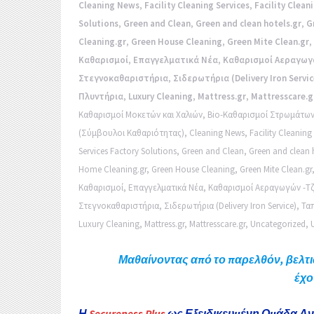
k
Cleaning News
,
Facility Cleaning Services
,
Facility Clean
r
α
Solutions
,
Green and Clean
,
Green and clean hotels.gr
,
G
Cleaning.gr
,
Green House Cleaning
,
Green Mite Clean.gr
,
σ
Καθαρισμοί
,
Επαγγελματικά Νέα
,
Καθαρισμοί Αεραγωγ
τ
Στεγνοκαθαριστήρια
,
Σιδερωτήρια (Delivery Iron Servic
Πλυντήρια
,
Luxury Cleaning
,
Mattress.gr
,
Mattresscare.g
ε
Καθαρισμοί Μοκετών και Χαλιών
,
Bio-Καθαρισμοί Στρωμάτω
ί
(Σύμβουλοι Καθαριότητας)
,
Cleaning News
,
Facility Cleaning
Services Factory Solutions
,
Green and Clean
,
Green and clean h
τ
Home Cleaning.gr
,
Green House Cleaning
,
Green Mite Clean.gr
ε
Καθαρισμοί
,
Επαγγελματικά Νέα
,
Καθαρισμοί Αεραγωγών -Τ
Στεγνοκαθαριστήρια
,
Σιδερωτήρια (Delivery Iron Service)
,
Τα
Luxury Cleaning
,
Mattress.gr
,
Mattresscare.gr
,
Uncategorized
,
Μαθαίνοντας από το παρελθόν, βελτι
έχο
Η
Secureness Plus
ως Εξειδικευμένη Ομάδα Αν