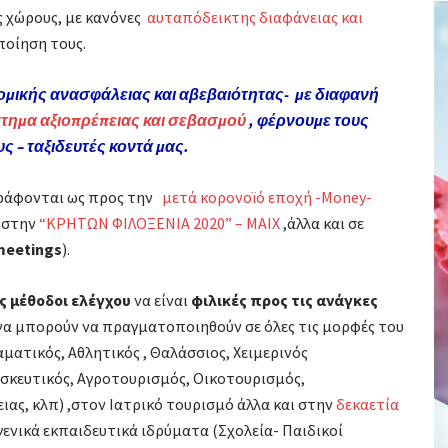
 χώρους, με κανόνες
αυταπόδεικτης διαφάνειας και
ποίηση τους.
ομικής ανασφάλειας και αβεβαιότητας- με διαφανή
τημα αξιοπρέπειας και σεβασμού
, φέρνουμε τους
 – ταξιδευτές κοντά μας.
 γράφονται ως προς την
μετά κορονοϊό εποχή -Money-
ς στην
“ΚΡΗΤΩΝ ΦΙΛΟΞΕΝΙΑ 2020” – ΜΑΙΧ
,άλλα και σε
 meetings
).
ς μέθοδοι ελέγχου
να είναι
φιλικές προς τις ανάγκες
να μπορούν να πραγματοποιηθούν σε όλες τις μορφές του
αματικός, Αθλητικός , Θαλάσσιος, Χειμερινός
ησκευτικός, Αγροτουρισμός, Οικοτουρισμός,
ας, κλπ) ,στον Ιατρικό τουρισμό άλλα και στην
δεκαετία
 γενικά εκπαιδευτικά ιδρύματα (Σχολεία- Παιδικοί