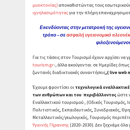
μυοκτονίας)
αποκαθιστώντας τους εσωτερικούς
ιχνηλασιμότητας
για την πλήρη επαναχρησιμο
Επενδύοντας στην μετατροπή της υγειον
τρόπο – σε
ασφαλή υγειονομικό πλεονέκ
φιλοξενούμενους
Για τις τάσεις στον Τουρισμό έχουν αρχίσει να
tourism.gr
-, άλλα ακούγονται σε Ημερίδες όπω
ζωντανές διαδικτυακές συναντήσεις
,( live web
Έχουμε φροντίσει οι
τεχνολογικά εναλλακτικέ
των ανθρώπων και του περιβάλλοντος
ώστε 
Εναλλακτικού τουρισμού , (Οδικός Τουρισμός,
Ι
Πολιτιστικός, Εκπαιδευτικός, Συνεδριακός, Θρ
Μεταλλευτικός/γεωλογικός, Τουρισμός περιπέτει
Υγιεινής Γήρανσης
(2020-2030). Δεν ξεχνάμε όλα