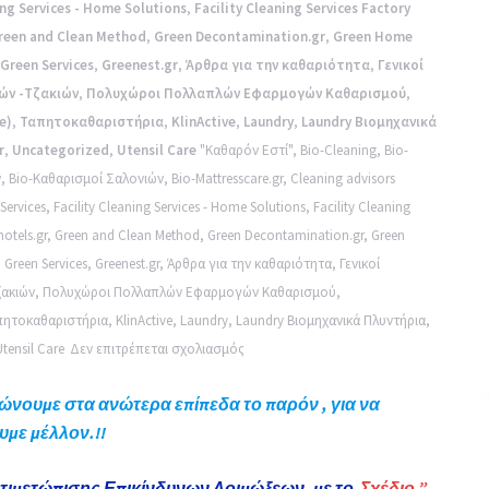
ing Services - Home Solutions
,
Facility Cleaning Services Factory
reen and Clean Method
,
Green Decontamination.gr
,
Green Home
Green Services
,
Greenest.gr
,
Άρθρα για την καθαριότητα
,
Γενικοί
ών -Τζακιών
,
Πολυχώροι Πολλαπλών Εφαρμογών Καθαρισμού
,
e)
,
Ταπητοκαθαριστήρια
,
KlinActive
,
Laundry
,
Laundry Βιομηχανικά
r
,
Uncategorized
,
Utensil Care
"Καθαρόν Εστί"
,
Bio-Cleaning
,
Bio-
ν
,
Bio-Καθαρισμοί Σαλονιών
,
Bio-Mattresscare.gr
,
Cleaning advisors
 Services
,
Facility Cleaning Services - Home Solutions
,
Facility Cleaning
otels.gr
,
Green and Clean Method
,
Green Decontamination.gr
,
Green
,
Green Services
,
Greenest.gr
,
Άρθρα για την καθαριότητα
,
Γενικοί
ζακιών
,
Πολυχώροι Πολλαπλών Εφαρμογών Καθαρισμού
,
πητοκαθαριστήρια
,
KlinActive
,
Laundry
,
Laundry Βιομηχανικά Πλυντήρια
,
στο
Utensil Care
Δεν επιτρέπεται σχολιασμός
Μαθαίνοντας
ώνουμε στα ανώτερα επίπεδα το παρόν , για να
από
υμε μέλλον.!!
το
παρελθόν,
τιμετώπισης Επικίνδυνων Λοιμώξεων, με το
Σχέδιο ”