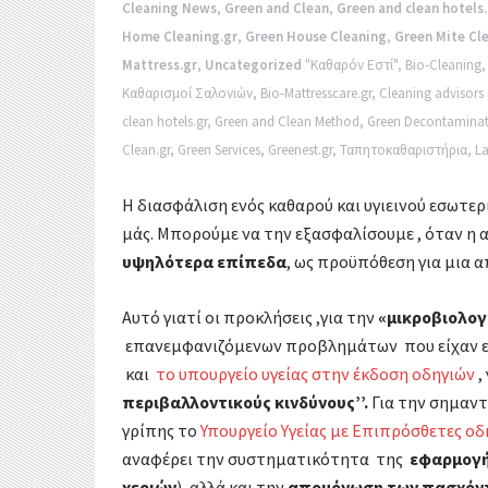
k
Cleaning News
,
Green and Clean
,
Green and clean hotels.
r
α
Home Cleaning.gr
,
Green House Cleaning
,
Green Mite Cl
Mattress.gr
,
Uncategorized
"Καθαρόν Εστί"
,
Bio-Cleaning
σ
Καθαρισμοί Σαλονιών
,
Bio-Mattresscare.gr
,
Cleaning advisor
τ
clean hotels.gr
,
Green and Clean Method
,
Green Decontaminat
Clean.gr
,
Green Services
,
Greenest.gr
,
Ταπητοκαθαριστήρια
,
L
ε
ί
Η διασφάλιση ενός καθαρού και υγιεινού εσωτερ
μάς. Μπορούμε να την εξασφαλίσουμε , όταν η
τ
υψηλότερα επίπεδα
, ως προϋπόθεση για μια
ε
Αυτό γιατί οι προκλήσεις ,για την
«μικροβιολογ
επανεμφανιζόμενων προβλημάτων που είχαν ε
και
το υπουργείο υγείας στην έκδοση οδηγιών
,
περιβαλλοντικούς κινδύνους’’.
Για την σημαν
γρίπης το
Υπουργείο Υγείας με Επιπρόσθετες οδη
αναφέρει την συστηματικότητα της
εφαρμογή
χεριών
), αλλά και την
απομόνωση των πασχόν