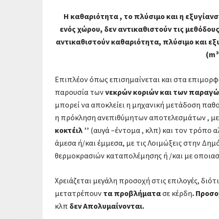
Η καθαριότητα , το πλύσιμο και η εξυγίανσ
ενός χώρου, δεν αντικαθιστούν τις μεθόδου
αντικαθιστούν καθαριότητα, πλύσιμο και εξυ
(m³
Επιπλέον όπως επισημαίνεται και στα επιμορφω
παρουσία των
νεκρών κοριών και των παραγ
μπορεί να αποκλείει η μηχανική μετάδοση παθογ
η πρόκληση ανεπιθύμητων αποτελεσμάτων , με
κοκτέιλ ’’
(αυγά –έντομα , κλπ) και τον τρόπο 
άμεσα ή/και έμμεσα, µε τις Λοιμώξεις στην Δη
θερμοκρασιών καταπολέμησης ή /και με οποια
Χρειάζεται μεγάλη προσοχή στις επιλογές, διότ
μετατρέπουν
τα προβλήματα
σε κέρδη
. Προσο
κλπ
δεν Απολυμαίνονται.