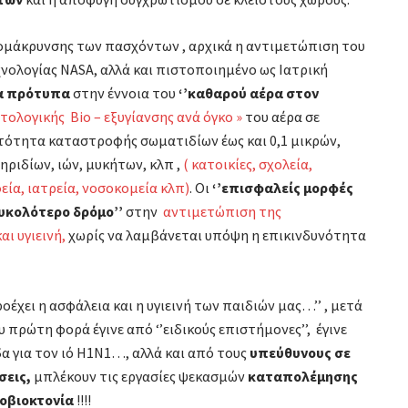
ομάκρυνσης των πασχόντων , αρχικά η αντιμετώπιση του
χνολογίας NASA, αλλά και πιστοποιημένο ως Ιατρική
α πρότυπα
στην έννοια του
‘’καθαρού αέρα στον
τολογικής Bio – εξυγίανσης ανά όγκο »
του αέρα σε
ατότητα καταστροφής σωματιδίων έως και 0,1 μικρών,
ριδίων, ιών, μυκήτων, κλπ ,
( κατοικίες, σχολεία,
ία, ιατρεία, νοσοκομεία κλπ)
. Οι
‘’επισφαλείς μορφές
ευκολότερο δρόμο’’
στην
αντιμετώπιση της
ι υγιεινή,
χωρίς να λαμβάνεται υπόψη η επικινδυνότητα
έχει η ασφάλεια και η υγιεινή των παιδιών μας…’’ , μετά
πρώτη φορά έγινε από ‘’ειδικούς επιστήμονες’’, έγινε
 για τον ιό H1N1…, αλλά και από τους
υπεύθυνους σε
σεις,
μπλέκουν τις εργασίες ψεκασμών
καταπολέμησης
οβιοκτονία
!!!!