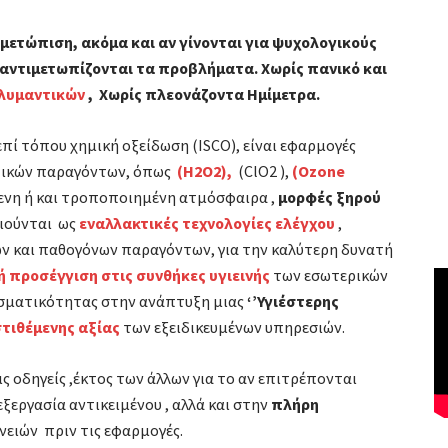
μετώπιση, ακόμα και αν γίνονται για ψυχολογικούς
 αντιμετωπίζονται τα προβλήματα. Χωρίς πανικό και
λυμαντικών
, Χωρίς πλεονάζοντα Ημίμετρα.
επί τόπου χημική οξείδωση (ISCO), είναι εφαρμογές
ωτικών παραγόντων, όπως
(H2O2),
(ClO2 ),
(Ozone
όμενη ή και τροποποιημένη ατμόσφαιρα ,
μορφές ξηρού
οιούνται ως
εναλλακτικές τεχνολογίες ελέγχου
,
ών και παθογόνων παραγόντων, για την καλύτερη δυνατή
ή προσέγγιση στις συνθήκες υγιεινής
των εσωτερικών
σματικότητας στην ανάπτυξη μιας
‘’Υγιέστερης
στιθέμενης αξίας
των εξειδικευμένων υπηρεσιών.
 οδηγείς ,έκτος των άλλων για το αν επιτρέπονται
εργασία αντικειμένου , αλλά και στην
πλήρη
ειών πριν τις εφαρμογές.