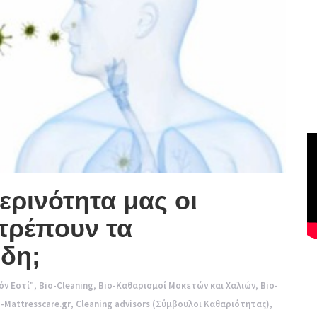
ρινότητα μας οι
τρέπουν τα
δη;
όν Εστί"
,
Bio-Cleaning
,
Bio-Καθαρισμοί Μοκετών και Χαλιών
,
Bio-
-Mattresscare.gr
,
Cleaning advisors (Σύμβουλοι Καθαριότητας)
,