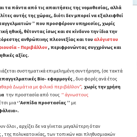
αι τα πάντα από τις απαιτήσεις της νομοθεσίας, αλλά
λίτες αυτής της χώρας, διότι δεν μπορεί να εξαλειφθεί
παγγελματιών ” που προσφέρουν υπηρεσίες, χωρίς
ή ηθική, θέτοντας ίσως και σε κίνδυνο την ίδια την
κόρεστης ανθρώπινης πλεονεξίας και του
αλόγιστου
εριουσία – Περιβάλλον
, περιφρονώντας συγχρόνως και
 ηθικές αξίες.
ειάζεται συστηματικά επιμελημένη συντήρηση, (σε τακτά
 επαγγελματικές
Bio- εφαρμογές
, δυο φορές ανά έτος
αθαρά Δωμάτια με φιλικό περιβάλλον”,
χωρίς την χρήση
ια
την προστασία από τους
‘‘ άγνωστους
έτσι μια
‘’Ασπίδα προστασίας ’’
με
φάλεια».
ν όλοι , αρχίζει δε να γίνεται μεγαλύτερη όταν
 , της πολυκατοικίας, των τοπικών και πληθυσμιακών