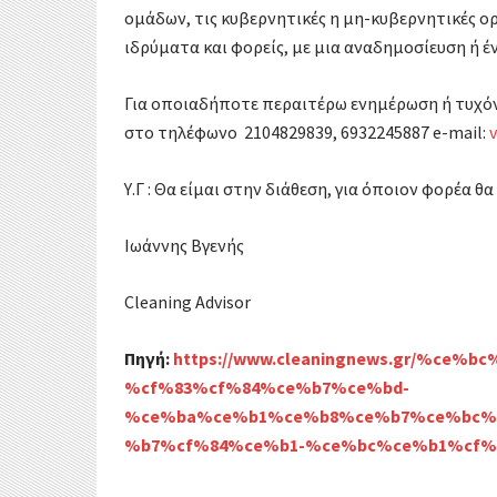
ομάδων, τις κυβερνητικές η μη-κυβερνητικές ορ
ιδρύματα και φορείς, με μια αναδημοσίευση ή έν
Για οποιαδήποτε περαιτέρω ενημέρωση ή τυχόν
στο τηλέφωνο 2104829839, 6932245887 e-mail:
Υ.Γ : Θα είμαι στην διάθεση, για όποιον φορέα
Ιωάννης Βγενής
Cleaning Advisor
Πηγή:
https://www.cleaningnews.gr/%ce%
%cf%83%cf%84%ce%b7%ce%bd-
%ce%ba%ce%b1%ce%b8%ce%b7%ce%bc%
%b7%cf%84%ce%b1-%ce%bc%ce%b1%cf%