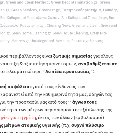
gr
,
Green and Clean Method
,
Green Decontamination.gr
,
Green
ean.gr
,
Green Services
,
Greenest.gr
,
Ταπητοκαθαριστήρια
,
Laundry
,
,
Bio-Καθαρισμοί Μοκετών και Χαλιών
,
Bio-Καθαρισμοί Στρωμάτων
,
Bio-
s (Σύμβουλοι Καθαριότητας)
,
Cleaning News
,
Green and Clean
,
Green and
ion.gr
,
Green Home Cleaning.gr
,
Green House Cleaning
,
Green Mite
στο
aundry
,
Mattress.gr
,
Uncategorized
Δεν επιτρέπεται σχολιασμός
Μήπως
ικού περιβάλλοντος είναι
ζωτικής σημασίας
για όλους
στην
 ανάπτυξη & αξιοποίηση καινοτομιών,
αναβαθμίζεται σε
καθημερινότητα
 αποτελεσματικότερη
‘’Ασπίδα προστασίας ’’.
μας
οι
ική ασφάλεια» ,
από τους κίνδυνους των
απολυμάνσεις
ξαφανιστεί από την καθημερινότητα μας, οδηγώντας
μετατρέπουν
 για την προστασία μας από τους
‘‘ άγνωστους
τα
τικότητα των μέτρων περιορισμού της εξάπλωσης της
προβλήματα
γίες για τη γρίπη
, έκτος των άλλων (εμβολιασμοί)
σε
ς μέτρων ατομικής υγιεινής
(π.χ.
συχνό πλύσιμο
κέρδη;
των
και η αποφυγή συγχρωτισμού σε κλειστούς χώρους.