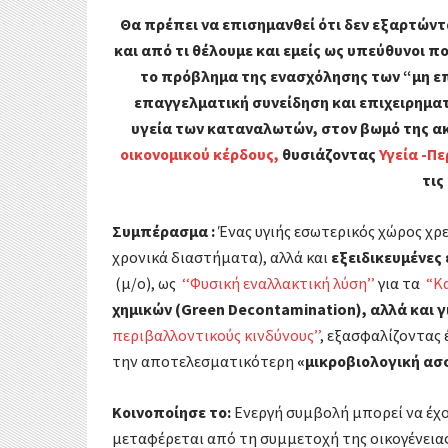
Θα πρέπει να επισημανθεί ότι δεν εξαρτώντ
και από τι θέλουμε και εμείς ως υπεύθυνοι πο
το πρόβλημα της ενασχόλησης των “μη ε
επαγγελματική συνείδηση και επιχειρηματικ
υγεία των καταναλωτών, στον βωμό της α
οικονομικού κέρδους,
θυσιάζοντας
Υγεία -Π
τις
Συμπέρασμα :
Ένας υγιής εσωτερικός χώρος χρ
χρονικά διαστήματα), αλλά και
εξειδικευμένες
(μ/ο), ως
‘‘Φυσική εναλλακτική λύση’’
για τα
“Κ
χημικών
(Green Decontamination),
αλλά και γ
περιβαλλοντικούς κινδύνους’’
, εξασφαλίζοντας 
την αποτελεσματικότερη
«μικροβιολογική ασ
Κοινοποίησε το:
Ενεργή συμβολή μπορεί να έχου
μεταφέρεται από τη συμμετοχή της οικογένειας