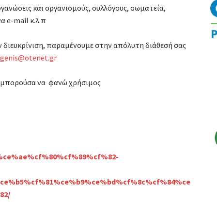
γανώσεις και οργανισμούς, συλλόγους, σωματεία,
α e-mail κ.λ.π
 διευκρίνιση, παραμένουμε στην απόλυτη διάθεσή σας
vgenis@otenet.gr
 θα μπορούσα να φανώ χρήσιμος
bc%ce%ae%cf%80%cf%89%cf%82-
ce%b5%cf%81%ce%b9%ce%bd%cf%8c%cf%84%ce
82/