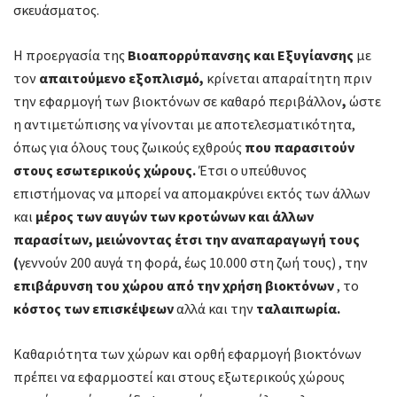
σκευάσματος.
H προεργασία της
Βιοαπορρύπανσης και Εξυγίανσης
με
τον
απαιτούμενο εξοπλισμό,
κρίνεται απαραίτητη πριν
την εφαρμογή των βιοκτόνων σε καθαρό περιβάλλον
,
ώστε
η αντιμετώπισης να γίνονται με αποτελεσματικότητα,
όπως για όλους τους ζωικούς εχθρούς
που παρασιτούν
στους εσωτερικούς χώρους.
Έτσι ο υπεύθυνος
επιστήμονας να μπορεί να απομακρύνει εκτός των άλλων
και
μέρος των αυγών των κροτώνων και άλλων
παρασίτων, μειώνοντας έτσι την αναπαραγωγή τους
(
γεννούν 200 αυγά τη φορά, έως 10.000 στη ζωή τους) , την
επιβάρυνση του χώρου από την
χρήση βιοκτόνων
, το
κόστος των επισκέψεων
αλλά και την
ταλαιπωρία.
Καθαριότητα των χώρων και ορθή εφαρμογή βιοκτόνων
πρέπει να εφαρμοστεί και στους εξωτερικούς χώρους