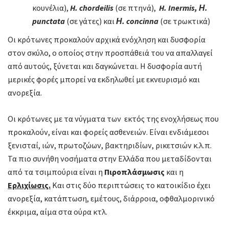
κουνέλια),
H
.
chordeilis
(σε πτηνά),
H
.
Inermis
,
Η.
punctata
(σε γάτες) και
Η.
concinna
(σε τρωκτικά)
Οι κρότωνες προκαλούν αρχικά ενόχληση και δυσφορία
στον σκύλο, ο οποίος στην προσπάθειά του να απαλλαγεί
από αυτούς, ξύνεται και δαγκώνεται. Η δυσφορία αυτή
μερικές φορές μπορεί να εκδηλωθεί με εκνευρισμό και
ανορεξία.
Οι κρότωνες με τα νύγματα των εκτός της ενoχλήσεως που
προκαλούν, είναι και φορείς ασθενειών. Είναι ενδιάμεσοι
ξενισταί, ιών, πρωτοζώων, βακτηριδίων, ρικετσιών κ.λ.π.
Τα πιο συνήθη νοσήματα στην Ελλάδα που μεταδίδονται
από τα τσιμπούρια είναι η
Πιροπλάσμωσις
και η
Ερλιχίωσις.
Και στις δύο περιπτώσεις το κατοικίδιο έχει
ανορεξία, κατάπτωση, εμέτους, διάρροια, οφθαλμορινικό
έκκριμα, αίμα στα ούρα κτλ.