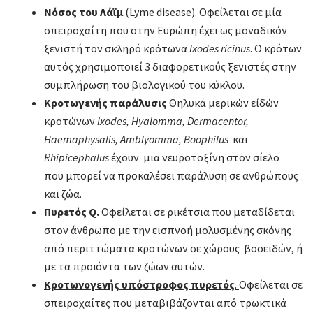
Νόσος του Λάϊμ
(
Lyme
disease
).
Οφείλεται σε μία
σπειροχαίτη που στην Ευρώπη έχει ως μοναδικόν
ξενιστή τον σκληρό κρότωνα
Ixodes
ricinus
. Ο κρότων
αυτός χρησιμοποιεί 3 διαφορετικούς ξενιστές στην
συμπλήρωση του βιολογικού του κύκλου.
Κροτωγενής παράλυσις
Θηλυκά μερικών είδών
κροτώνων
Ixodes
,
Hyalomma
,
Dermacentor
,
Haemaphysalis
,
Amblyomma
,
Boophilus
και
Rhipicephalus
έχουν μια νευροτοξίνη στον σίελο
που μπορεί να προκαλέσει παράλυση σε ανθρώπους
και ζώα.
Πυρετός
Q
.
Οφείλεται σε ρικέτσια που μεταδίδεται
στον άνθρωπο με την εισπνοή μολυσμένης σκόνης
από περιττώματα κροτώνων σε χώρους βοοειδών, ή
με τα προϊόντα των ζώων αυτών.
Κροτωνογενής υπόστροφος πυρετός
.
Οφείλεται σε
σπειροχαίτες που μεταβιβάζονται από τρωκτικά