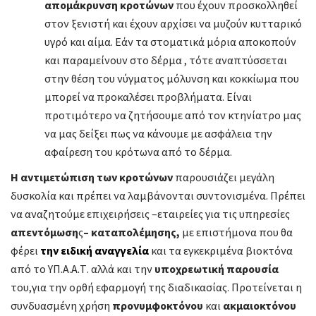
απομάκρυνση κροτώνων
που έχουν προσκολληθεί
στον ξενιστή και έχουν αρχίσει να μυζούν κυτταρικό
υγρό και αίμα. Εάν τα στοματικά μόρια αποκοπούν
και παραμείνουν στο δέρμα , τότε αναπτύσσεται
στην θέση του νύγματος μόλυνση και κοκκίωμα που
μπορεί να προκαλέσει προβλήματα. Είναι
προτιμότερο να ζητήσουμε από τον κτηνίατρο μας
να μας δείξει πως να κάνουμε με ασφάλεια την
αφαίρεση του κρότωνα από το δέρμα.
Η αντιμετώπιση των κροτώνων
παρουσιάζει μεγάλη
δυσκολία και πρέπει να λαμβάνονται συντονισμένα. Πρέπει
να αναζητούμε επιχειρήσεις –εταιρείες για τις υπηρεσίες
απεντόμωση
ς
– καταπολέμησης,
με επιστήμονα που θα
φέρει
την
ειδική αναγγελία
και τα εγκεκριμένα βιοκτόνα
από το ΥΠ.Α.Α.Τ. αλλά και την
υποχρεωτική παρουσία
του,για την ορθή εφαρμογή της διαδικασίας. Προτείνεται η
συνδυασμένη χρήση
προνυμφοκτόνου
και
ακμαιοκτόνου