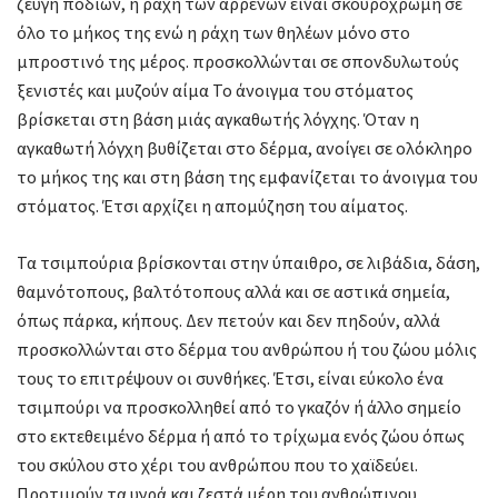
ζεύγη ποδιών, η ράχη των αρρένων είναι σκουρόχρωμη σε
όλο το μήκος της ενώ η ράχη των θηλέων μόνο στο
μπροστινό της μέρος. προσκολλώνται σε σπονδυλωτούς
ξενιστές και μυζούν αίμα Το άνοιγμα του στόματος
βρίσκεται στη βάση μιάς αγκαθωτής λόγχης. Όταν η
αγκαθωτή λόγχη βυθίζεται στο δέρμα, ανοίγει σε ολόκληρο
το μήκος της και στη βάση της εμφανίζεται το άνοιγμα του
στόματος. Έτσι αρχίζει η απομύζηση του αίματος.
Τα τσιμπούρια βρίσκονται στην ύπαιθρο, σε λιβάδια, δάση,
θαμνότοπους, βαλτότοπους αλλά και σε αστικά σημεία,
όπως πάρκα, κήπους. Δεν πετούν και δεν πηδούν, αλλά
προσκολλώνται στο δέρμα του ανθρώπου ή του ζώου μόλις
τους το επιτρέψουν οι συνθήκες. Έτσι, είναι εύκολο ένα
τσιμπούρι να προσκολληθεί από το γκαζόν ή άλλο σημείο
στο εκτεθειμένο δέρμα ή από το τρίχωμα ενός ζώου όπως
του σκύλου στο χέρι του ανθρώπου που το χαϊδεύει.
Προτιμούν τα υγρά και ζεστά μέρη του ανθρώπινου