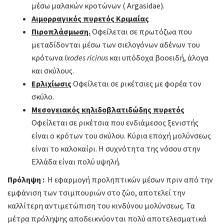
μέσω μαλακών κροτώνων ( Argasidae).
Αιμορραγικός πυρετός Κριμαίας
Πιροπλάσμωση.
Οφείλεται σε πρωτόζωα που
μεταδίδονται μέσω των σιελογόνων αδένων του
κρότωνα
Ixodes
ricinus
και υπόδοχα βοοειδή, άλογα
και σκύλους.
Ερλιχίωσις
Οφείλεται σε ρικέτσιες με φορέα τον
σκύλο.
Μεσογειακός κηλιδοβλατιδώδης πυρετός
Οφείλεται σε ρικέτσια που ενδιάμεσος ξενιστής
είναι ο κρότων του σκύλου. Κύρια εποχή μολύνσεως
είναι το καλοκαίρι. Η συχνότητα της νόσου στην
Ελλάδα είναι πολύ υψηλή.
Πρόληψη
:
Η εφαρμογή προληπτικών μέσων πριν από την
εμφάνιση των τσιμπουριών στο ζώο, αποτελεί την
καλλίτερη αντιμετώπιση του κινδύνου μολύνσεως. Τα
μέτρα πρόληψης αποδεικνύονται πολύ αποτελεσματικά