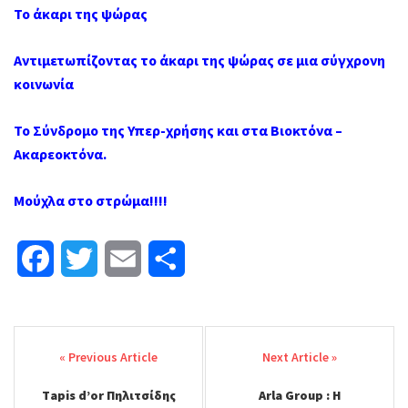
Το άκαρι της ψώρας
Αντιμετωπίζοντας το άκαρι της ψώρας σε μια σύγχρονη
κοινωνία
Το Σύνδρομο της Υπερ-χρήσης και στα Βιοκτόνα –
Ακαρεοκτόνα.
Μούχλα στο στρώμα!!!!
F
T
E
Μ
a
w
m
ο
Post
c
i
a
ι
navigation
e
t
i
ρ
Τapis d’or Πηλιτσίδης
Arla Group : Η
b
t
l
α