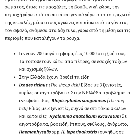
σώματος, όπως τις μασχάλες, τη βουβωνική χώρα, την
περιοχή γύρω από τα αυτιά και γενικά γύρω από το τριχωτό
της κεφαλής, μέσα στους αγκώνες και πίσω από τα γόνατα,
τον αφαλό, ανάμεσα στα δάχτυλα, γύρω από τη μέση και τις
περιοχές που καταλήγουν τα ρούχα.
Γεννούν 200 αυγά τη φορά, έως 10.000 στη ζωή τους.
Τα τοποθετούν κάτω από πέτρες, σε εσοχές τοίχων
και σχισμές ξύλων.
Στην Ελλάδα έχουν βρεθεί τα είδη:
Ixodes
ricinus
.(
The
sheep
tick
)
Είδος με 3 ξενιστές,
κυρίως σε αιγοπρόβατα. Στην Β.Ελλάδα προβλήματα
εγκεφαλίτιδος,
Rhipicephalus
sanguineus
(
The
dog
tick
)
Είδος με 3 ξενιστές, συχνά σε σπιτάκια σκύλων
και κατοικίες..
Hyalomma
anatolicum
excavatum
Σε
αιγοπρόβατα, βοοειδή, ίππους, σκύλους , άνθρωπο,
Haemaphysalis
spp.
H
.
leporipalustris
(συνήθως σε