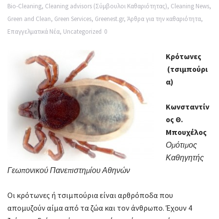
Bio-Cleaning
,
Cleaning advisors (Σύμβουλοι Καθαριότητας)
,
Cleaning News
,
Green and Clean
,
Green Services
,
Greenest.gr
,
Άρθρα για την καθαριότητα
,
Επαγγελματικά Νέα
,
Uncategorized
0
Κρότωνες
(τσιμπούρι
α)
Κωνσταντίν
ος Θ.
Μπουχέλος
Ομότιμος
Καθηγητής
Γεωπονικού Πανεπιστημίου Αθηνών
Οι κρότωνες ή τσιμπούρια είναι αρθρόποδα που
απομυζούν αίμα από τα ζώα και τον άνθρωπο. Έχουν 4