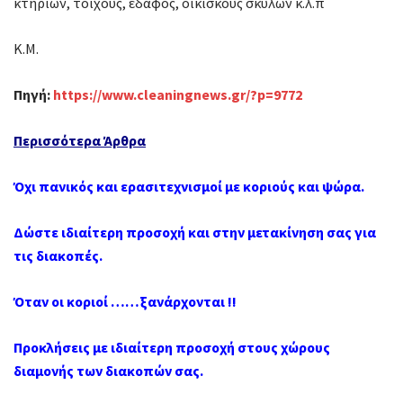
κτηρίων, τοίχους, έδαφος, οικίσκους σκύλων κ.λ.π
K.M.
Πηγή:
https://www.cleaningnews.gr/?p=9772
Περισσότερα Άρθρα
Όχι πανικός και ερασιτεχνισμοί με κοριούς και ψώρα.
Δώστε ιδιαίτερη προσοχή και στην μετακίνηση σας για
τις διακοπές.
Όταν οι κοριοί ……ξανάρχονται !!
Προκλήσεις με ιδιαίτερη προσοχή στους χώρους
διαμονής των διακοπών σας.