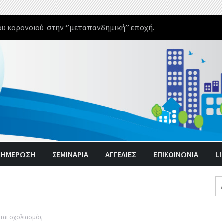
υ κορονοϊού στην ‘’μεταπανδημική’’ εποχή.
ΝΗΜΈΡΩΣΗ
ΣΕΜΙΝΑΡΙΑ
ΑΓΓΕΛΊΕΣ
ΕΠΙΚΟΙΝΩΝΙΑ
L
Α
γι
στο
ται σχολιασμός