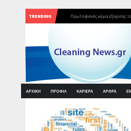
TRENDING
Πρωτοφανές κύμα έξαρσης το
Skip
to
content
ΑΡΧΙΚΗ
ΠΡΟΦΙΛ
ΚΑΡΙΕΡΑ
ΑΡΘΡΑ
Ε