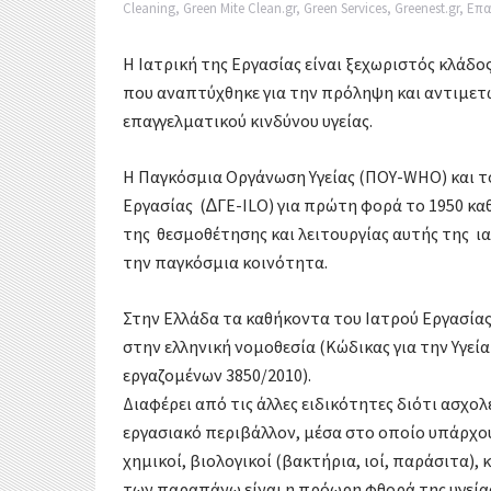
k
Cleaning
,
Green Mite Clean.gr
,
Green Services
,
Greenest.gr
,
Επα
r
α
Η Ιατρική της Εργασίας είναι ξεχωριστός κλάδο
σ
που αναπτύχθηκε για την πρόληψη και αντιμετ
τ
επαγγελματικού κινδύνου υγείας.
ε
Η Παγκόσμια Οργάνωση Υγείας (ΠΟΥ-WHO) και το
ί
Εργασίας (∆ΓΕ-ILO) για πρώτη φορά το 1950 κα
της θεσμοθέτησης και λειτουργίας αυτής της ια
τ
την παγκόσμια κοινότητα.
ε
Στην Ελλάδα τα καθήκοντα του Ιατρού Εργασία
στην ελληνική νομοθεσία (Κώδικας για την Υγεί
εργαζομένων 3850/2010).
Διαφέρει από τις άλλες ειδικότητες διότι ασχολ
εργασιακό περιβάλλον, μέσα στο οποίο υπάρχου
χημικοί, βιολογικοί (βακτήρια, ιοί, παράσιτα),
των παραπάνω είναι η πρόωρη φθορά της υγείας 