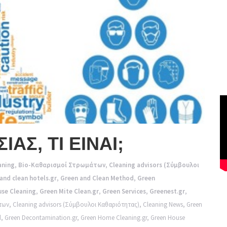
ΙΑΣ, ΤΙ ΕΙΝΑΙ;
aning
,
Bio-Καθαρισμοί Στρωμάτων
,
Cleaning advisors (Σύμβουλοι
and clean hotels.gr
,
Green and Clean Method
,
Green
se Cleaning
,
Green Mite Clean.gr
,
Green Services
,
Greenest.gr
,
των
,
Cleaning advisors (Σύμβουλοι Καθαριότητας)
,
Cleaning News
,
Green
d
,
Green Decontamination.gr
,
Green Home Cleaning.gr
,
Green House