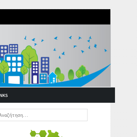
INKS
ναζήτηση
α: