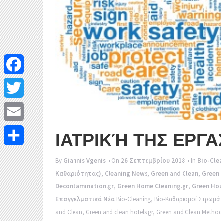
F
a
T
c
w
E
ΙΑΤΡΙΚΉ ΤΗΣ ΕΡΓΑΣ
e
i
m
Μ
By
Giannis Vgenis
• On
26 Σεπτεμβρίου 2018
• In
Bio-Cle
b
t
a
Καθαριότητας)
,
Cleaning News
,
Green and Clean
,
Green 
ο
o
t
Decontamination.gr
,
Green Home Cleaning.gr
,
Green Hou
i
ι
Επαγγελματικά Νέα
Bio-Cleaning
,
Bio-Καθαρισμοί Στρωμά
o
e
l
and Clean
,
Green and clean hotels.gr
,
Green and Clean Metho
ρ