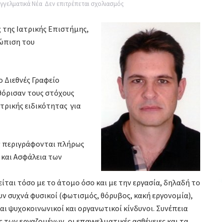
στο
γγελματικά Νέα
Δεν επιτρέπεται σχολιασμός
ΙΑΤΡΙΚΉ
ς της Ιατρικής Επιστήμης,
ΤΗΣ
ώπιση του
ΕΡΓΑΣΙΑΣ,
ΤΙ
ΕΙΝΑΙ;
 Διεθνές Γραφείο
θόρισαν τους στόχους
τρικής ειδικότητας για
ς περιγράφονται πλήρως
α και Ασφάλεια των
είται τόσο με το άτομο όσο και με την εργασία, δηλαδή το
ν συχνά φυσικοί (φωτισμός, θόρυβος, κακή εργονομία),
 και ψυχοκοινωνικοί και οργανωτικοί κίνδυνοι. Συνέπεια
των εργαζομένων, οι επαγγελματικές ασθένειες και τα