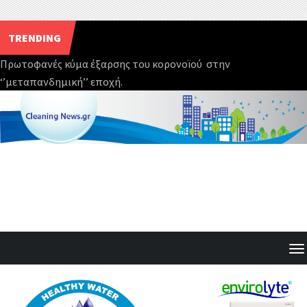
TRENDING
Πρωτοφανές κύμα έξαρσης του κορονοϊού στην
‘’μεταπανδημική’’ εποχή.
Skip
to
content
T
o
g