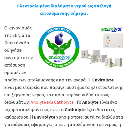
Ηλεκτρολυμένα διαλύματα νερού ως επιλογή
διαλύματα
απολύμανσης σήμερα .
νερού
ως
Ο κανονισμός
επιλογή
της ΕΕ για τα
απολύμανσης
βιοκτόνα θα
σήμερα
οδηγήσει
.
σύντομα στην
απόσυρση
ορισμένων
προϊόντων απολύμανσης από την αγορά. Η
Envirolyte
είναι μια εταιρεία που παράγει συστήματα ηλεκτρολυτικής
επεξεργασίας νερού, τα οποία παράγουν δύο τύπους
διαλυμάτων:
Anolyte και Catholyte.
Το
Anolyte
είναι ένα
ισχυρό απολυμαντικό, ενώ το
Catholyte
έχει ιδιότητες
καθαρισμού. Η
Envirolyte
χρησιμοποιεί αυτά τα διαλύματα
για διάφορες εφαρμογές, όπως η απολύμανση του νερού, η