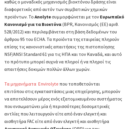
καθώς ο μοναδικός μηχανισμός βιοκτόνου δράσης είναι
διαφορετικός από αυτόν των συμβατικών χημικών
προϊόντων. Το
Anolyte
συμμορφώνεται με τον
Ευρωπαϊκό
Κανονισμό για τα Βιοκτόνα
(BPR, Κανονισμός (ΕΕ) αριθ.
528/2012) και περιλαμβάνεται στη βάση δεδομένων του
άρθρου 95 του ECHA. Τα προϊόντα της εταιρείας πληρούν
επίσης τις κανονιστικές απαιτήσεις της πιστοποίησης
NSF/ANSI Standard 61 για τις ΗΠΑ και τον Καναδά, και αυτό
το πρότυπο μπορεί συχνά να πληροί ή να πληροί τις
απαιτήσεις δοκιμών πολλών άλλων χωρών.
Τα μηχανήματα Envirolyte
που τοποθετούνται
επιτόπου στις εγκαταστάσεις μιας επιχείρησης, μπορούν
να αποτελέσουν μέρος ενός εξατομικευμένου συστήματος
που ενσωματώνει μία ή περισσότερες δοσομετρικές
αντλίες που λειτουργούν είτε από έναν ελεγκτή και
αισθητήρα FAC είτε από έναν ελεγκτή και αισθητήρα
Δυναμικού Αναγωγής Οξυγόνου
(ORP) για την