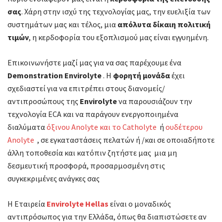
σας
. Χάρη στην ισχύ της τεχνολογίας μας, την ευελιξία των
συστημάτων μας και τέλος, μια
απόλυτα δίκαιη πολιτική
τιμών
, η κερδοφορία του εξοπλισμού μας είναι εγγυημένη.
Επικοινωνήστε μαζί μας για να σας παρέχουμε ένα
Demonstration Envirolyte
. Η
φορητή μονάδα
έχει
σχεδιαστεί για να επιτρέπει στους διανομείς/
αντιπροσώπους της
Envirolyte
να παρουσιάζουν την
τεχνολογία ECA και να παράγουν ενεργοποιημένα
διαλύματα
όξινου Anolyte και το Catholyte
ή
ουδέτερου
Anolyte
, σε εγκαταστάσεις πελατών ή /και σε οποιαδήποτε
άλλη τοποθεσία και κατόπιν ζητήστε μας μια μη
δεσμευτική προσφορά, προσαρμοσμένη στις
συγκεκριμένες ανάγκες σας
Η Εταιρεία
Envirolyte Hellas
είναι ο μοναδικός
αντιπρόσωπος για την Ελλάδα, όπως θα διαπιστώσετε αν