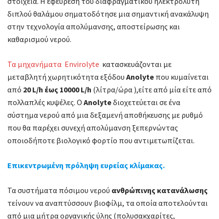
στοιχεία. Η εφεύρεση του διαφραγματικού ηλεκτρολύτη
διπλού θαλάμου σηματοδότησε μια σημαντική ανακάλυψη
στην τεχνολογία απολύμανσης, αποστείρωσης και
καθαρισμού νερού.
Τα μηχανήματα Envirolyte
κατασκευάζονται με
μεταβλητή χωρητικότητα εξόδου
Anolyte
που κυμαίνεται
από
20 L/h έως 10000 L/h
(λίτρα/ώρα ),είτε από μία είτε από
πολλαπλές κυψέλες. Ο
Anolyte
διοχετεύεται σε ένα
σύστημα νερού από μια δεξαμενή αποθήκευσης με ρυθμό
που θα παρέχει συνεχή απολύμανση ξεπερνώντας
οποιοδήποτε βιολογικό φορτίο που αντιμετωπίζεται.
Επικεντρωμένη πρόληψη ευρείας κλίμακας.
Τα συστήματα πόσιμου νερού
ανθρώπινης κατανάλωσης
τείνουν να αναπτύσσουν βιοφίλμ, τα οποία αποτελούνται
από μια μήτρα οργανικής ύλης (πολυσακχαρίτες,