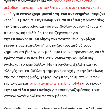
αρκετές προσπάθειες για την
ανίχνευση εναλλακτικών
μεθόδων διαχείρισης αποβλήτων από ανακτημένο γκρίζο
νερό,
για
επαναχρησιμοποίηση του ανακτημένου
γκρίζου
νερού,
με βάση τις
υγειονομικές απαιτήσεις
προστασίας
της δημόσιας υγείας και του περιβάλλοντος γενικότερα. Η
πρωταρχική επιδίωξη της επεξεργασίας για
την
επαναχρησιμοποίηση
του ανακτημένου
γκρίζου
νερού
είναι η απαλλαγή της μάζας του, από ρύπους
χημικών και βιολογικών μολυσματικών παραγόντων,
κατά
τρόπο που δεν θα θέτει σε κίνδυνο την ανθρώπινη
υγεία
και το περιβάλλον. Με τη ραγδαία εξέλιξη και τις
αλλαγές που επιβάλλει η σημερινή εποχή για την βελτίωση
της ποιότητας ζωής, η εφαρμογή προγραμμάτων με τον
εξοπλισμό και
τα μηχανήματα της Envirolyte
αποτελούν
την
«Ασπίδα προστασίας»
για τους εργαζομένους, τους
καταναλωτές αλλά και το περιβάλλον.
Κύριο ενδιαφέρον μας είναι η
κερδοφορία της επένδυσής