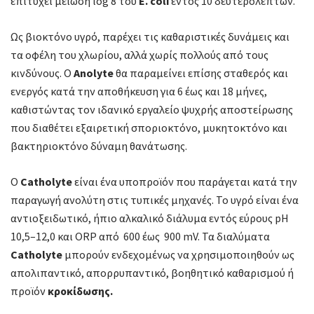
επιτύχει μείωση log 8 του
E. coli
εντός 10 δευτερολέπτων.
Ως βιοκτόνο υγρό, παρέχει τις καθαριστικές δυνάμεις και
τα οφέλη του χλωρίου, αλλά χωρίς πολλούς από τους
κινδύνους. Ο
Anolyte
θα παραμείνει επίσης σταθερός και
ενεργός κατά την αποθήκευση για 6 έως και 18 μήνες,
καθιστώντας τον ιδανικό εργαλείο ψυχρής αποστείρωσης
που διαθέτει εξαιρετική σποριοκτόνο, μυκητοκτόνο και
βακτηριοκτόνο δύναμη θανάτωσης.
Ο
Catholyte
είναι ένα υποπροϊόν που παράγεται κατά την
παραγωγή ανολύτη στις τυπικές μηχανές. Το υγρό είναι ένα
αντιοξειδωτικό, ήπιο αλκαλικό διάλυμα εντός εύρους pH
10,5–12,0 και ORP από 600 έως 900 mV. Τα διαλύματα
Catholyte
μπορούν ενδεχομένως να χρησιμοποιηθούν ως
απολιπαντικό, απορρυπαντικό, βοηθητικό καθαρισμού ή
προϊόν
κροκίδωσης.