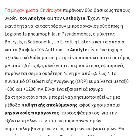
Τα μηχανήματα Envirolyte
παράγουν δύο βασικούς τύπους
υγρών:
τον
Anolyte
και τον
Catholyte
.
Έχουν την
ικανότητα να καταστρέφουν μικροοργανισμούς όπως η
Legionella pneumophila, η Pseudomonas, ο μύκητας
Botrytis, η Salmonella, το E. coli, η Listeria και τα σπόρια
και τα βιοφίλμ
του
Anthrax .Το
Anolyte
είναι ένα ισχυρό
οξειδωτικό διάλυμα και μπορεί να παρασκευαστεί σε εύρος
pH από 2,5 έως 8,5, αλλά για τις περισσότερες εφαρμογές
παράγεται σε μια ουδέτερη ζώνη pH από 6,5 έως 7. Το
Δυναμικό Οξειδωτικής Αναγωγής (ORP) κυμαίνεται μεταξύ
+600 και +1200 mV. Είναι ένα εξαιρετικά ισχυρό
βακτηριοκτόνο που μπορεί να χρησιμοποιηθεί ως μια
μέθοδο π
αθητικής απολύμανσης
αφού χρησιμοποιεί
μηχανικούς παράγοντες
-ευρέος φάσματος -για την
εξόντωση όλων των τύπων μικροοργανισμών,
συμπεριλαμβανομένων ιών, μυκήτων και βακτηρίων. Θα