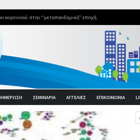
υ κορονοϊού στην ‘’μεταπανδημική’’ εποχή.
ΝΗΜΈΡΩΣΗ
ΣΕΜΙΝΑΡΙΑ
ΑΓΓΕΛΊΕΣ
ΕΠΙΚΟΙΝΩΝΙΑ
L
Α
γι