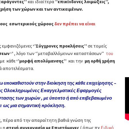
παράγοντες’’
και ιδιαίτερα ‘
’επικίνδυνες λοιμώξεις’’,
 χρήση των χώρων και των αντικειμένων.
στους εσωτερικούς χώρους
δεν πρέπει να είναι
τις εμφανιζόμενες
‘’Σύγχρονες προκλήσεις’’
σε τομείς
εων ‘’
, λόγο των ‘’μεταβαλλόμενων καταστάσεων’’
του
 με κάθε
‘’μορφή απολύμανσης’’
και την
μη ορθή χρήση
κά αποτελέσματα.
 υποκαθιστούν στην διοίκηση της κάθε επιχείρησης –
ί τις Ολοκληρωμένες Επαγγελματικές Εφαρμογές
τασης των χωρών , με ύποπτο ή από επιβεβαιωμένο
ι ως μια σημαντική πρόκληση.
ς
, πέρα από την απαραίτητη βαθιά γνώση της
ι η
στενή συνεργασία με Επιστήμονες
( όπως πχ
Ειδικό