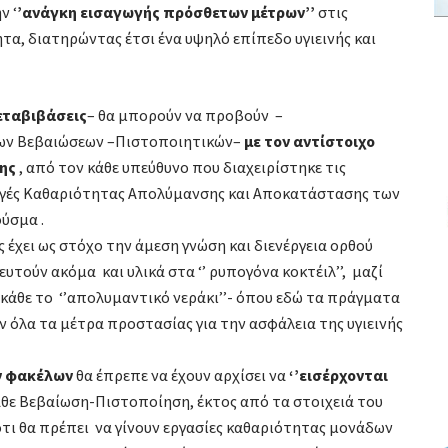
ν ‘
’ανάγκη εισαγωγής πρόσθετων μέτρων’’
στις
α, διατηρώντας έτσι ένα υψηλό επίπεδο υγιεινής και
μεταβιβάσεις
– θα μπορούν να προβούν –
ων Βεβαιώσεων –Πιστοποιητικών–
με τον αντίστοιχο
της
, από τον κάθε υπεύθυνο που διαχειρίστηκε τις
γές Καθαριότητας Απολύμανσης και Αποκατάστασης των
ύσμα .
ς έχει ως στόχο την άμεση γνώση και διενέργεια ορθού
υτούν ακόμα και υλικά στα ‘’ ρυπογόνα κοκτέιλ’’, μαζί
ή κάθε το ‘’απολυμαντικό νεράκι’’- όπου εδώ τα πράγματα
ν όλα τα μέτρα προστασίας για την ασφάλεια της υγιεινής
ν φακέλων
θα έπρεπε να έχουν αρχίσει να
‘’εισέρχονται
άθε Βεβαίωση-Πιστοποίηση, έκτος από τα στοιχειά του
ι ότι θα πρέπει να γίνουν εργασίες καθαριότητας μονάδων