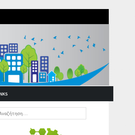
INKS
ναζήτηση
α: