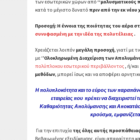
των εσωτερικών χώρων από
‘‘μολυσματικούς 
κατά το μέγιστο δυνατό
πριν από την εκ νέου
Προσοχή:
Η έννοια της ποιότητας του αέρα 
συνυφασμένη με την ιδέα της πολυτέλειας
.
Χρειάζεται λοιπόν
μεγάλη προσοχή
, γιατί με 
με ‘
’Ολοκληρωμένη Διαχείριση των Απολυμάνσ
πολύπλοκου εσωτερικού περιβάλλοντος
, ή/και
μεθόδων
, μπορεί ίσως και να αποφέρει αρνητι
Η πολυπλοκότητα και το εύρος των παραπάνω
εταιρείας που πρέπει να διαχειριστε
Καθαριότητας Απολύμανσης και Αποκατάσ
κρούσμα, εμφανίζετα
Για την επιτυχία
της όλης αυτής προσπάθεια
Βεβαιωμένης εξειδίκευσης, είναι απαραίτητη κα