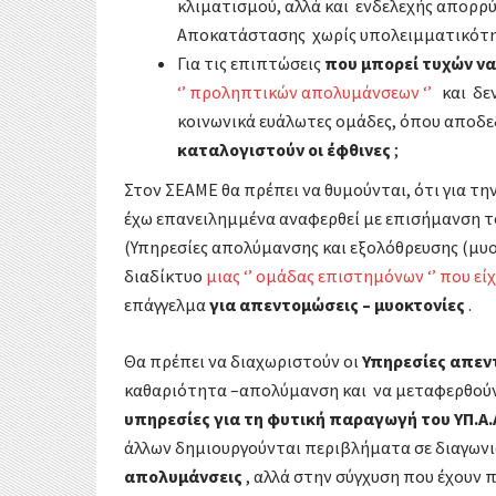
κλιματισμού, αλλά και ενδελεχής απορρ
Αποκατάστασης χωρίς υπολειμματικότη
Για τις επιπτώσεις
που μπορεί τυχών ν
‘’ προληπτικών απολυμάνσεων ‘’
και δεν
κοινωνικά ευάλωτες ομάδες, όπου αποδεδ
καταλογιστούν οι έφθινες
;
Στον ΣΕΑΜΕ θα πρέπει να θυμούνται, ότι για τη
έχω επανειλημμένα αναφερθεί με επισήμανση τ
(Υπηρεσίες απολύμανσης και εξολόθρευσης (μυοκ
διαδίκτυο
μιας ‘’ ομάδας επιστημόνων ‘’ που 
επάγγελμα
για απεντομώσεις – μυοκτονίες
.
Θα πρέπει να διαχωριστούν οι
Υπηρεσίες απεν
καθαριότητα –απολύμανση και να μεταφερθού
υπηρεσίες για τη φυτική παραγωγή του ΥΠ.Α.
άλλων δημιουργούνται περιβλήματα σε διαγωνι
απολυμάνσεις
, αλλά στην σύγχυση που έχουν 