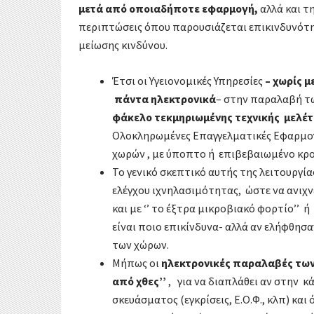
μετά από οποιαδήποτε εφαρμογή,
αλλά και τη
περιπτώσεις όπου παρουσιάζεται επικινδυνότητ
μείωσης κινδύνου.
Έτσι οι Υγειονομικές Υπηρεσίες
– χωρίς 
πάντα ηλεκτρονικά
– στην παραλαβή τ
φάκελο τεκμηριωμένης τεχνικής μελέ
Ολοκληρωμένες Επαγγελματικές Εφαρμο
χωρών , με ύποπτο ή επιβεβαιωμένο κρο
Το γενικό σκεπτικό αυτής της λειτουργία
ελέγχου ιχνηλασιμότητας, ώστε να ανιχνε
και με ‘’ το έξτρα μικροβιακό φορτίο’’ 
είναι ποιο επικίνδυνα- αλλά αν ελήφθησα
των χώρων.
Μήπως οι
ηλεκτρονικές παραλαβές τω
από χθες’’
, για να διαπλάθει αν στην κ
σκευάσματος (εγκρίσεις, Ε.Ο.Φ., κλπ) κα