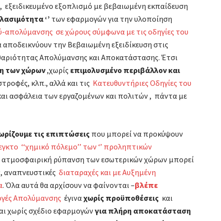
η, εξειδικευμένο εξοπλισμό με βεβαιωμένη εκπαίδευση
διαφάνειας
ηλασιμότητα ‘’
των εφαρμογών για την υλοποίηση
με
απολύμανσης σε χώρους σύμφωνα με τις οδηγίες του
ιχνηλασιμότητα
 να αποδεικνύουν την Βεβαιωμένη εξειδίκευση στις
για
αριότητας Απολύμανσης και Αποκατάστασης. Έτσι
την
η των χώρων
,χωρίς
επιμολυσμένο περιβάλλον και
ασφαλή
τροφές, κλπ., αλλά και τις
Κατευθυντήριες Οδηγίες του
παράδοση
 και ασφάλεια των εργαζομένων και πολιτών , πάντα με
των
χώρων.
νωρίζουμε τις επιπτώσεις
που μπορεί να προκύψουν
εγκτο ‘‘χημικό πόλεμο’’ των ‘’ προληπτικών
 ατμοσφαιρική ρύπανση των εσωτερικών χώρων μπορεί
ς, αναπνευστικές
διαταραχές και με Αυξημένη
α
. Όλα αυτά θα αρχίσουν να φαίνονται –
βλέπε
γές Απολύμανσης
έγινα
χωρίς προϋποθέσεις
και
και χωρίς σχέδιο εφαρμογών
για πλήρη αποκατάσταση