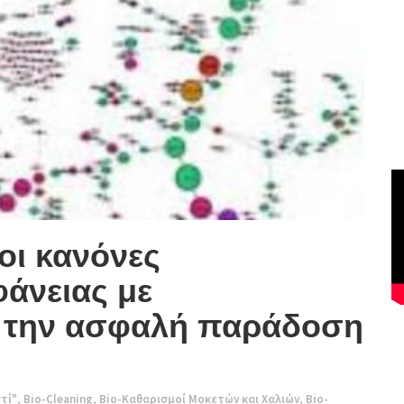
οι κανόνες
φάνειας με
α την ασφαλή παράδοση
τί"
,
Bio-Cleaning
,
Bio-Καθαρισμοί Μοκετών και Χαλιών
,
Bio-