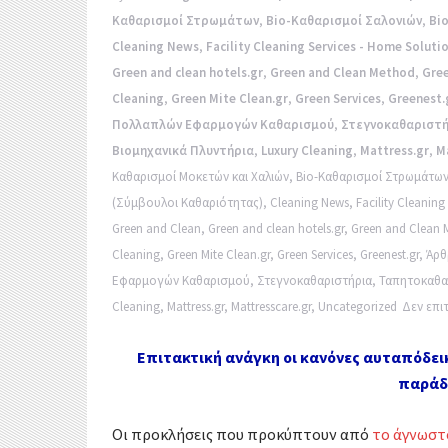
k
r
Καθαρισμοί Στρωμάτων
,
Bio-Καθαρισμοί Σαλονιών
,
Bio
α
Cleaning News
,
Facility Cleaning Services - Home Soluti
σ
Green and clean hotels.gr
,
Green and Clean Method
,
Gre
Cleaning
,
Green Mite Clean.gr
,
Green Services
,
Greenest.
τ
Πολλαπλών Εφαρμογών Καθαρισμού
,
Στεγνοκαθαριστή
ε
Βιομηχανικά Πλυντήρια
,
Luxury Cleaning
,
Mattress.gr
,
M
Καθαρισμοί Μοκετών και Χαλιών
,
Bio-Καθαρισμοί Στρωμάτω
ί
(Σύμβουλοι Καθαριότητας)
,
Cleaning News
,
Facility Cleaning
τ
Green and Clean
,
Green and clean hotels.gr
,
Green and Clean 
Cleaning
,
Green Mite Clean.gr
,
Green Services
,
Greenest.gr
,
Άρθ
ε
Εφαρμογών Καθαρισμού
,
Στεγνοκαθαριστήρια
,
Ταπητοκαθα
Cleaning
,
Mattress.gr
,
Mattresscare.gr
,
Uncategorized
Δεν επι
Επιτακτική ανάγκη οι κανόνες αυταπόδει
παράδ
Οι προκλήσεις που προκύπτουν από
το άγνωστο