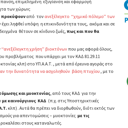
ύπανση, επιμελημένη εξυγίανση και εφαρμογή
τα των χώρων;
α προκύψουν
από τον
ανεξέλεγκτο ‘‘χημικό πόλεμο’’ των
 έχει ληφθεί υπόψη η επικινδυνότητα τους, ακόμα και σε
ειγμένα θέτουν σε κίνδυνο ζωές,
πως και
που θα
ν
‘‘ανεξέλεγκτη χρήση’’ βιοκτόνων
που μας αφορά όλους,
ου προβλήματος που υπάρχει με τον ΚΑΔ 81.29.11
τονίας κλπ) στο ΥΠ.Α.Α.Τ. , μετά από έρευνα αγοράς στο
είχαν την δυνατότητα να ασχοληθούν βάση πτυχίου
, με το
τόμωσης και μυοκτονίας
, από τους ΚΑΔ για την
ν
με καινούργιους ΚΑΔ
(π.χ. στις Υποστηρικτικές
Α.Τ.
κλπ) . Αυτά θα πρέπει να διορθωθούν, διότι εκτός των
σμούς για απεντομώσεις – μυοκτονίες
με τις
προκαλέσει στους καταναλωτές.