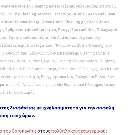
-Mattresscare.gr
,
Cleaning advisors (Σύμβουλοι Καθαριότητας)
,
ons
,
Facility Cleaning Services Factory Solutions
,
Green and Clean
,
en Decontamination.gr
,
Green Home Cleaning.gr
,
Green House
gr
,
Άρθρα για την καθαριότητα
,
Επαγγελματικά Νέα
,
Πολυχώροι
ρια
,
Ταπητοκαθαριστήρια
,
KlinActive
,
Laundry
,
Laundry
attresscare.gr
,
Uncategorized
"Καθαρόν Εστί"
,
Bio-Cleaning
,
Bio-
ν
,
Bio-Καθαρισμοί Σαλονιών
,
Bio-Mattresscare.gr
,
Cleaning advisors
 Services - Home Solutions
,
Facility Cleaning Services Factory Solutions
,
Method
,
Green Decontamination.gr
,
Green Home Cleaning.gr
,
Green House
ρα για την καθαριότητα
,
Επαγγελματικά Νέα
,
Πολυχώροι Πολλαπλών
ριστήρια
,
KlinActive
,
Laundry
,
Laundry Βιομηχανικά Πλυντήρια
,
Luxury
στο
τρέπεται σχολιασμός
Επιτακτική
κτης διαφάνειας με ιχνηλασιμότητα για την ασφαλή
ανάγκη
οση των χώρων.
οι
κανόνες
 του Coronavirus
στους
πολύπλοκους εσωτερικούς
αυταπόδεικτης