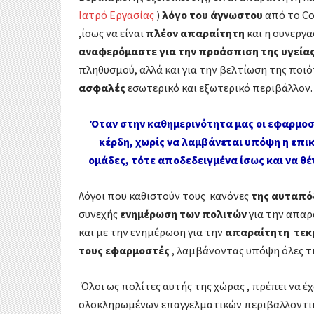
Ιατρό Εργασίας
)
λόγο του άγνωστου
από το Co
,ίσως να είναι
πλέον απαραίτητη
και η συνεργα
αναφερόμαστε για την προάσπιση της υγεία
πληθυσμού, αλλά και για την βελτίωση της ποι
ασφαλές
εσωτερικό και εξωτερικό περιβάλλον.
Όταν στην καθημερινότητα μας οι εφαρμ
κέρδη, χωρίς να λαμβάνεται υπόψη η επι
ομάδες, τότε αποδεδειγμένα ίσως και να θέτ
Λόγοι που καθιστούν τους κανόνες
της αυταπό
συνεχής
ενημέρωση των πολιτών
για την απαρ
και με την ενημέρωση για την
απαραίτητη τεκμ
τους εφαρμοστές
, λαμβάνοντας υπόψη όλες τ
Όλοι ως πολίτες αυτής της χώρας , πρέπει να έ
ολοκληρωμένων επαγγελματικών περιβαλλοντικ