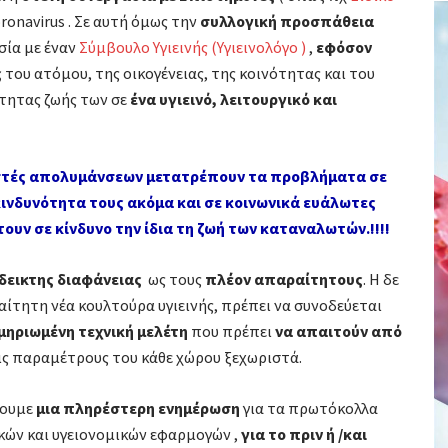
ronavirus . Σε αυτή όμως την
συλλογική προσπάθεια
σία με έναν
Σύμβουλο Υγιεινής (Υγιεινολόγο )
,
εφόσον
ς
του ατόμου, της οικογένειας, της κοινότητας και του
ότητας ζωής των σε
ένα υγιεινό, λειτουργικό και
οστές απολυμάνσεων μετατρέπουν τα προβλήματα σε
κινδυνότητα τους ακόμα και σε κοινωνικά ευάλωτες
ουν σε κίνδυνο την ίδια τη ζωή των καταναλωτών.!!!!
δεικτης διαφάνειας
ως τους
πλέον απαραίτητους
. Η δε
αίτητη νέα κουλτούρα υγιεινής, πρέπει να συνοδεύεται
ηριωμένη τεχνική μελέτη
που πρέπει
να απαιτούν από
ις παραμέτρους του κάθε χώρου ξεχωριστά.
χουμε
μια πληρέστερη ενημέρωση
για τα πρωτόκολλα
ών και υγειονομικών εφαρμογών ,
για το πριν ή /και