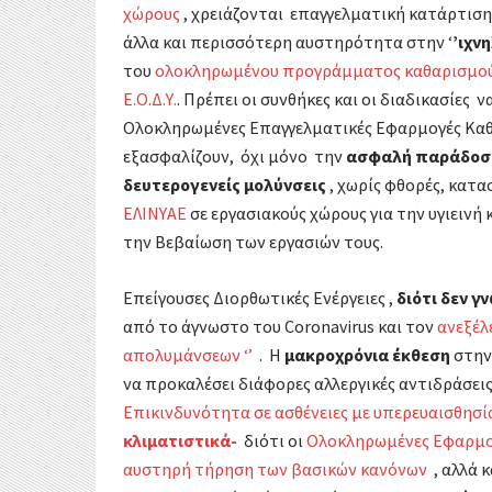
χώρους
, χρειάζονται επαγγελματική κατάρτισ
άλλα και περισσότερη αυστηρότητα στην ‘
’ιχν
του
ολοκληρωμένου προγράμματος καθαρισμού-
Ε.Ο.Δ.Υ.
. Πρέπει οι συνθήκες και οι διαδικασίες
Ολοκληρωμένες Επαγγελματικές Εφαρμογές Καθ
εξασφαλίζουν, όχι μόνο την
ασφαλή παράδοσ
δευτερογενείς μολύνσεις
, χωρίς φθορές, κατασ
ΕΛΙΝΥΑΕ
σε εργασιακούς χώρους για την υγιεινή
την Βεβαίωση των εργασιών τους.
Επείγουσες Διορθωτικές Ενέργειες ,
διότι δεν γ
από το άγνωστο του Coronavirus και τον
ανεξέλ
απολυμάνσεων ‘’
. Η
μακροχρόνια έκθεση
στην
να προκαλέσει διάφορες αλλεργικές αντιδράσει
Επικινδυνότητα σε ασθένειες με υπερευαισθησί
κλιματιστικά-
διότι οι
Ολοκληρωμένες Εφαρμο
αυστηρή τήρηση των βασικών κανόνων
, αλλά 