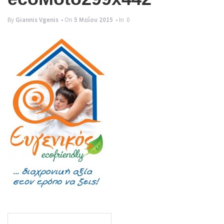
g
By
Giannis Vgenis
• On
5 Μαΐου 2015
• In
0
l
e
n
a
v
i
g
a
t
i
o
n
Post