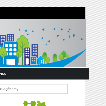
INKS
ναζήτηση
α: