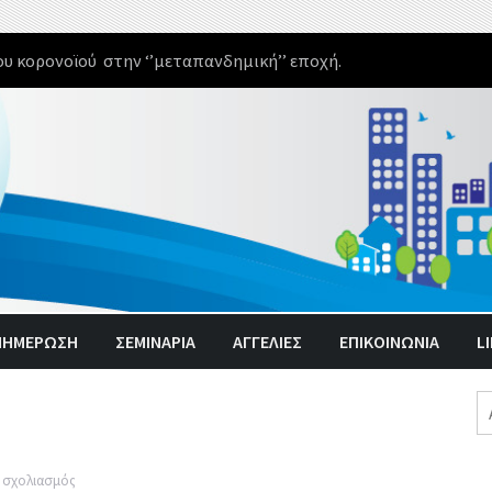
 βιολογικών παραγόντων το ανάγνωσμα !!!
ΝΗΜΈΡΩΣΗ
ΣΕΜΙΝΑΡΙΑ
ΑΓΓΕΛΊΕΣ
ΕΠΙΚΟΙΝΩΝΙΑ
L
Α
γι
στο
ι σχολιασμός