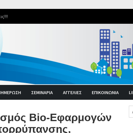
υ κορονοϊού στην ‘’μεταπανδημική’’ εποχή.
ΝΗΜΈΡΩΣΗ
ΣΕΜΙΝΑΡΙΑ
ΑΓΓΕΛΊΕΣ
ΕΠΙΚΟΙΝΩΝΙΑ
L
Α
λισμός Bio-Εφαρμογών
γι
πορρύπανσης,