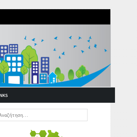
INKS
ναζήτηση
α: