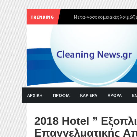
TRENDING
Πρωτοφανές κύμα έξαρσης το
Skip
to
content
ΑΡΧΙΚΗ
ΠΡΟΦΙΛ
ΚΑΡΙΕΡΑ
ΑΡΘΡΑ
Ε
2018 Hotel ” Εξοπ
Επαγγελματικής Α