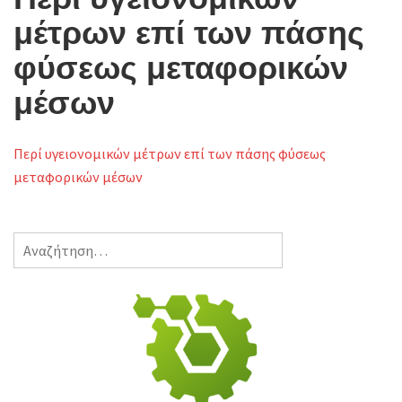
g
μέτρων επί των πάσης
l
φύσεως μεταφορικών
e
μέσων
n
a
Περί υγειονομικών μέτρων επί των πάσης φύσεως
v
μεταφορικών μέσων
i
g
Αναζήτηση
a
για:
t
i
o
n