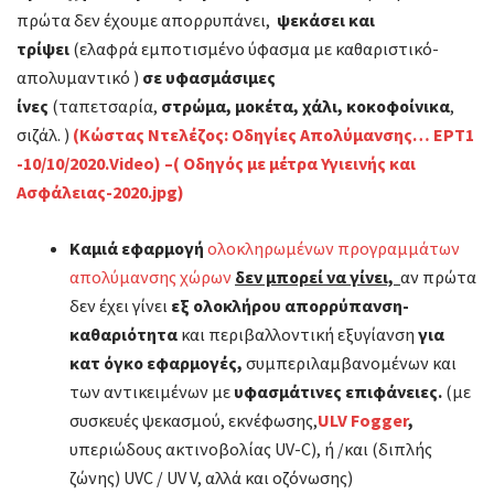
πρώτα δεν έχουμε απορρυπάνει,
ψεκάσει και
τρίψει
(ελαφρά εμποτισμένο ύφασμα με καθαριστικό-
απολυμαντικό )
σε υφασμάσιμες
ίνες
(ταπετσαρία,
στρώμα, μοκέτα, χάλι, κοκοφοίνικα
,
σιζάλ. )
(Κώστας Ντελέζος: Οδηγίες Απολύμανσης… ΕΡΤ1
-10/10/2020.Video) –
( Οδηγός με μέτρα Υγιεινής και
Ασφάλειας-2020.jpg)
Καμιά εφαρμογή
ολοκληρωμένων προγραμμάτων
απολύμανσης χώρων
δεν μπορεί να γίνει,
αν πρώτα
δεν έχει γίνει
εξ ολοκλήρου απορρύπανση-
καθαριότητα
και περιβαλλοντική εξυγίανση
για
κατ όγκο εφαρμογές,
συμπεριλαμβανομένων και
των αντικειμένων με
υφασμάτινες επιφάνειες.
(με
συσκευές ψεκασμού, εκνέφωσης,
ULV
Fogger
,
υπεριώδους ακτινοβολίας UV-C), ή /και (διπλής
ζώνης) UVC / UV V, αλλά και οζόνωσης)