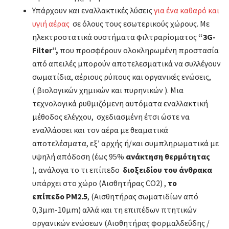
Υπάρχουν και εναλλακτικές λύσεις
για ένα καθαρό και
υγιή αέρας
σε όλους τους εσωτερικούς χώρους. Με
ηλεκτροστατικά συστήματα φιλτραρίσματος
“3G-
Filter”,
που προσφέρουν ολοκληρωμένη προστασία
από απειλές μπορούν αποτελεσματικά να συλλέγουν
σωματίδια, αέριους ρύπους και οργανικές ενώσεις,
( βιολογικών χημικών και πυρηνικών ). Μια
τεχνολογικά ρυθμιζόμενη αυτόματα εναλλακτική
μέθοδος ελέγχου, σχεδιασμένη έτσι ώστε να
εναλλάσσει και τον αέρα με θεαματικά
αποτελέσματα, εξ’ αρχής ή/και συμπληρωματικά με
υψηλή απόδοση (έως 95%
ανάκτηση θερμότητας
), ανάλογα το τι επίπεδο
διοξειδίου του άνθρακα
υπάρχει στο χώρο (Αισθητήρας CO2) ,
το
επίπεδο PM2.5
, (Αισθητήρας σωματιδίων από
0,3μm-10μm) αλλά και τη επιπέδων πτητικών
οργανικών ενώσεων (Αισθητήρας φορμαλδεΰδης /