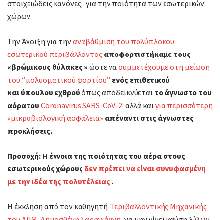
στοιχειώδεις κανόνες, για την ποιότητα των εσωτερικών
χώρων.
Την Άνοιξη για την
αναβάθμιση του πολύπλοκου
εσωτερικού περιβάλλοντος
αποφορτιστήκαμε τους
«βρώμικους θύλακες »
ώστε να
συμμετέχουμε στη μείωση
του ‘’μολυσματικού φορτίου’’
ενός επιθετικού
και ύπουλου εχθρού
όπως αποδεικνύεται
το άγνωστο του
αόρατου
Coronavirus SARS-CoV-2
αλλά και
για περισσότερη
«μικροβιολογική ασφάλεια»
απέναντι στις άγνωστες
προκλήσεις
.
Προσοχή:
Η έννοια της ποιότητας του αέρα
στους
εσωτερικούς χώρους
δεν πρέπει να είναι συνυφασμένη
με την ιδέα της πολυτέλειας
.
Η έκκληση από τον καθηγητή
Περιβαλλοντικής Μηχανικής
του ΑΠΘ, Δημοσθένη Σαρηγιάννη,
να μην γίνει καύση ξύλων