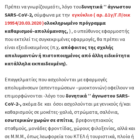
Πρέπει να γνωρίζουμεότι, λόγο του
δυνητικά ’’ άγνωστου
SARS-CoV-2
,
σύμφωνα με την
εγκύκλιο ( αρ. Δ1γ/Γ.Π/οικ
19954/20.03.2020 )
ολοκληρωμένο πρόγραμμα
καθαρισμού-απολύμανσης,
) , ο υπεύθυνος εφαρμοστής
που εκτελεί τις συγκεκριμένες εφαρμογές, θα πρέπει να
είναι εξειδικευμένος (π.χ
. απόφοιτος της σχολής
απολυμαντών ή πιστοποιημένος από άλλη ειδικότητα
κατάλληλα εκπαιδευμένη)
.
Επαγγελματίες που ασχολούνται με εφαρμογές
απολυμάνσεων (απεντομώσεων –μυοκτονιών) οφείλουν να
επιμορφώνονται -λόγο του
δυνητικά ’’ άγνωστου SARS-
CoV-2-,
ακόμα δε και όσοι ασχολούνται με γενικούς ή/και
καθαρισμούς σε μοκέτες-χαλιά, στρώματα, σαλόνια,
εσωτερικών χωρών σε σπίτια
, βρεφονηπιακούς
σταθμούς, μονάδες φροντίδας, χώρους φιλοξενίας, αλλά και
σε Μ.Μ.Μ., όπως λεωφορεία του ΚΤΕΛ ή τουριστικά, πλοία ή