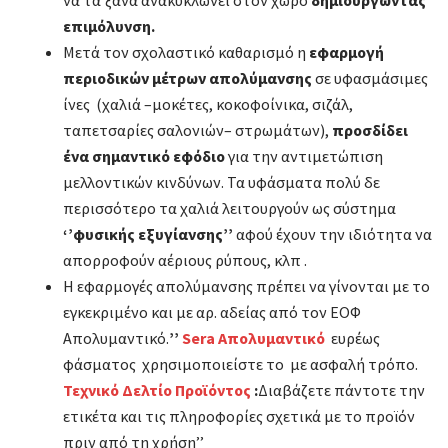
να τα ξανά ανακυκλώνει στον χώρο
δημιουργώντας
επιμόλυνση.
Μετά τον σχολαστικό καθαρισμό η
εφαρμογή
περιοδικών μέτρων απολύμανσης
σε υφασμάσιμες
ίνες (χαλιά –μοκέτες, κοκοφοίνικα, σιζάλ,
ταπετσαρίες σαλονιών– στρωμάτων),
προσδίδει
ένα σημαντικό εφόδιο
για την αντιμετώπιση
μελλοντικών κινδύνων. Τα υφάσματα πολύ δε
περισσότερο τα χαλιά λειτουργούν ως σύστημα
‘’φυσικής εξυγίανσης’’
αφού έχουν την ιδιότητα να
απορροφούν αέριους ρύπους, κλπ .
Η εφαρμογές απολύμανσης πρέπει να γίνονται με το
εγκεκριμένο και με αρ. αδείας από τον ΕΟΦ
Απολυμαντικό.
’’
Sera Απολυμαντικό
ευρέως
φάσματος χρησιμοποιείστε το με ασφαλή τρόπο.
Τεχνικό Δελτίο Προϊόντος
:
Διαβάζετε πάντοτε την
ετικέτα και τις πληροφορίες σχετικά με το προϊόν
πριν από τη χρήση’’