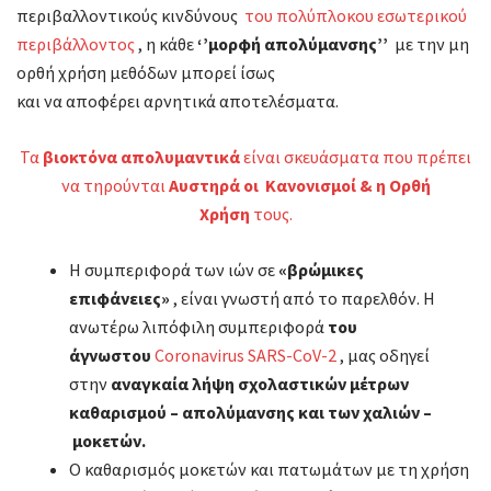
περιβαλλοντικούς κινδύνους
του πολύπλοκου εσωτερικού
περιβάλλοντος
, η κάθε
‘’μορφή απολύμανσης’’
με την μη
ορθή χρήση μεθόδων μπορεί ίσως
και να αποφέρει αρνητικά αποτελέσματα.
Τα
βιοκτόνα απολυμαντικά
είναι σκευάσματα που πρέπει
να τηρούνται
Αυστηρά οι Κανονισμοί & η Ορθή
Χρήση
τους.
Η συμπεριφορά των ιών σε
«βρώμικες
επιφάνειες»
, είναι γνωστή από το παρελθόν. Η
ανωτέρω λιπόφιλη συμπεριφορά
του
άγνωστου
Coronavirus SARS-CoV-2
, μας οδηγεί
στην
αναγκαία λήψη σχολαστικών μέτρων
καθαρισμού – απολύμανσης και των χαλιών –
μοκετών.
Ο καθαρισμός μοκετών και πατωμάτων με τη χρήση