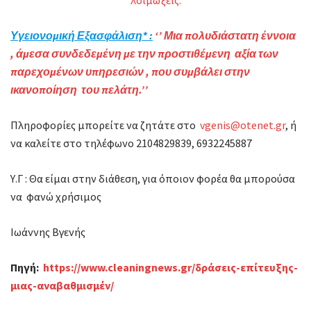
λοιμώξεις.
Υγειονομική Εξασφάλιση* :
‘’ Μια πολυδιάστατη έννοια
, άμεσα συνδεδεμένη με την προστιθέμενη αξία των
παρεχομένων υπηρεσιών , που συμβάλει στην
ικανοποίηση του πελάτη.’’
Πληροφορίες μπορείτε να ζητάτε στο
vgenis@otenet.gr
, ή
να καλείτε στο τηλέφωνο 2104829839, 6932245887
Υ.Γ : Θα είμαι στην διάθεση, για όποιον φορέα θα μπορούσα
να φανώ χρήσιμος
Ιωάννης Βγενής
Πηγή:
https://www.cleaningnews.gr/δράσεις-επίτευξης-
μιας-αναβαθμισμέν/