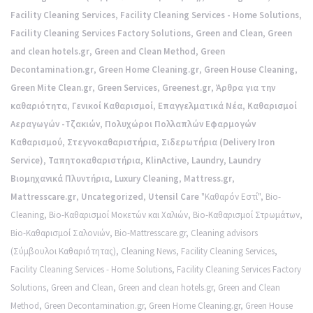
Facility Cleaning Services
,
Facility Cleaning Services - Home Solutions
,
Facility Cleaning Services Factory Solutions
,
Green and Clean
,
Green
and clean hotels.gr
,
Green and Clean Method
,
Green
Decontamination.gr
,
Green Home Cleaning.gr
,
Green House Cleaning
,
Green Mite Clean.gr
,
Green Services
,
Greenest.gr
,
Άρθρα για την
καθαριότητα
,
Γενικοί Καθαρισμοί
,
Επαγγελματικά Νέα
,
Καθαρισμοί
Αεραγωγών -Τζακιών
,
Πολυχώροι Πολλαπλών Εφαρμογών
Καθαρισμού
,
Στεγνοκαθαριστήρια
,
Σιδερωτήρια (Delivery Iron
Service)
,
Ταπητοκαθαριστήρια
,
KlinActive
,
Laundry
,
Laundry
Βιομηχανικά Πλυντήρια
,
Luxury Cleaning
,
Mattress.gr
,
Mattresscare.gr
,
Uncategorized
,
Utensil Care
"Καθαρόν Εστί"
,
Bio-
Cleaning
,
Bio-Καθαρισμοί Μοκετών και Χαλιών
,
Bio-Καθαρισμοί Στρωμάτων
,
Bio-Καθαρισμοί Σαλονιών
,
Bio-Mattresscare.gr
,
Cleaning advisors
(Σύμβουλοι Καθαριότητας)
,
Cleaning News
,
Facility Cleaning Services
,
Facility Cleaning Services - Home Solutions
,
Facility Cleaning Services Factory
Solutions
,
Green and Clean
,
Green and clean hotels.gr
,
Green and Clean
Method
,
Green Decontamination.gr
,
Green Home Cleaning.gr
,
Green House