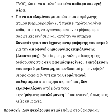
TVOC), ώστε να απολαύσετε ένα
καθαρό και υγιή
αέρα
.
Για
να απολυμάνουμε
με
σύστημα παράγωγης
ατμού (θερμοκρασία>70°) πρέπει πρώτα να γίνει
καθαριότητα, να υγράνουμε και να τρίψουμε με
σαρωτικές κινήσεις και κατόπιν να υπάρχει
δυνατότητα ταυτόχρονη αναρρόφησης του ατμού
για την
αποφυγή δημιουργίας επιμόλυνσης
(Διασποράς)
εξαιτίας της μεγάλης πίεσης ή της
διείσδυσης στις
σε υφασμάσιμες ίνες
. Η
εκτόξευση
του ατμού με δύναμη
, σε συνδυασμό με την υψηλή
θερμοκρασία (>70°) και τα
θερμά πανιά
καθαρισμού
στα ισχυρά ακροφύσια ,
δεν
εξασφαλίζουν
από μόνα τους
την
‘’μέγιστη απολύμανση ΄΄
και υγιεινή, όπως στις
λείες επιφανές.
Προσοχή :
Δεν ψεκάζουμε ατμό
επάνω στο ύφασμα αν