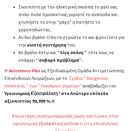
Σκουπίστε με την ηλεκτρική σκούπα το χαλί σας
πολύ-πολύ προσεκτικά, γυριστέ το ανάποδα και
χτυπήστε το στην “ράχη” η πατήστε το
χοροπηδώντας.
Αν δεν βγάλει τίποτα στρώστε το και φροντίστε για
την
σωστή συντήρηση
του.
Αν βγάλει έστω και
“λίγη σκόνη ”
τότε ίσως να
υπάρχει
‘’σοβαρό πρόβλημα’’.
Η
Secureness Plus
ως Εξειδικευμένη Ομάδα Αντιμετώπισης
Επικίνδυνων Λοιμώξεων, με το
Σχέδιο ” Dangerous
Infections ” των ‘’τεσσάρων σημείων’’
αναβαθμίζει την
Υγειονομική
Εξασφάλιση*
στο Ανώτερο επίπεδο
αξιοπιστίας 99,999 %.!!
Καινοτόμες αναπροσαρμογές χωρίς εκπτώσεις στην
υγειονομική εξασφάλιση απέναντι στις επικίνδυνες