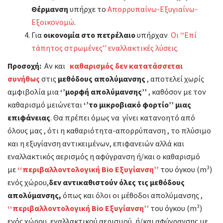
Θέρμανση
υπήρχε το
Απορρυπαίνω-Εξυγιαίνω-
Εξοικονομώ
.
Για
οικονομία στο πετρέλαιο
υπήρχαν
Οι ‘‘Επί
τάπητος στρωμένες’’ εναλλακτικές λύσεις.
Προσοχή:
Αν και
καθαρισμός δεν κατατάσσεται
συνήθως
στις
μεθόδους απολύμανσης
, αποτελεί χωρίς
αμφιβολία μια
‘’μορφή απολύμανσης’’
, καθόσον µε τον
καθαρισμό μειώνεται
‘’το μικροβιακό φορτίο’’ μιας
επιφάνειας
. Θα πρέπει όμως να γίνει κατανοητό από
όλους μας , ότι η καθαριότητα-απορρύπανση , το πλύσιμο
και η εξυγίανση αντικειμένων, επιφανειών αλλά και
εναλλακτικός αερισμός η αφύγρανση ή/και ο καθαρισμό
με
‘‘περιβαλλοντολογική Bio Εξυγίανση’’
του όγκου (m³)
ενός χώρου,
δεν αντικαθιστούν όλες τις μεθόδους
απολύμανσης
,
όπως και όλοι οι μέθοδοι απολύμανσης ,
‘‘περιβαλλοντολογική Bio Εξυγίανση’’
του όγκου (m³)
ενός χώρου, εναλλακτικού αερισμού, ή/και αφύγρανσης με