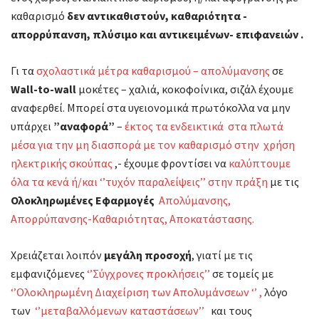
καθαρισμό
δεν αντικαθιστούν, καθαριότητα -
απορρύπανση, πλύσιμο και αντικειμένων- επιφανειών .
Γι τα
σχολαστικά μέτρα καθαρισμού – απολύμανσης
σε
Wall-to-wall
μοκέτες – χαλιά, κοκοφοίνικα, σιζάλ έχουμε
αναφερθεί. Μπορεί στα υγειονομικά πρωτόκολλα να μην
υπάρχει
”αναφορά”
–
έκτος τα ενδεικτικά στα πλωτά
μέσα για την μη διασπορά με τον καθαρισμό στην χρήση
ηλεκτρικής σκούπας
,- έχουμε φροντίσει να
καλύπτουμε
όλα τα κενά ή/και ‘’τυχόν παραλείψεις’’ στην πράξη
με τις
Ολοκληρωμένες Εφαρμογές
Απολύμανσης,
Απορρύπανσης-Καθαριότητας, Αποκατάστασης.
Χρειάζεται λοιπόν
μεγάλη προσοχή
, γιατί με τις
εμφανιζόμενες
‘’Σύγχρονες προκλήσεις’’
σε τομείς με
‘’Ολοκληρωμένη Διαχείριση των Απολυμάνσεων ‘’ ,
λόγο
των
‘’μεταβαλλόμενων καταστάσεων’’
και τους