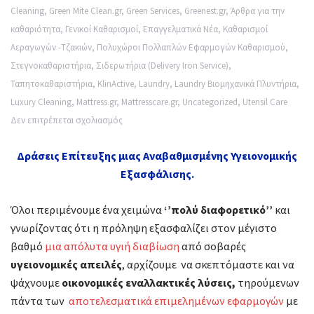
Cleaning
,
Green Mite Clean.gr
,
Green Services
,
Greenest.gr
,
Άρθρα για την
καθαριότητα
,
Γενικοί Καθαρισμοί
,
Επαγγελματικά Νέα
,
Καθαρισμοί
Αεραγωγών -Τζακιών
,
Πολυχώροι Πολλαπλών Εφαρμογών Καθαρισμού
,
Στεγνοκαθαριστήρια
,
Σιδερωτήρια (Delivery Iron Service)
,
Ταπητοκαθαριστήρια
,
KlinActive
,
Laundry
,
Laundry Βιομηχανικά Πλυντήρια
,
Luxury Cleaning
,
Mattress.gr
,
Mattresscare.gr
,
Uncategorized
,
Utensil Care
στο
Δεν επιτρέπεται σχολιασμός
Δράσεις
Δράσεις Επίτευξης μιας Αναβαθμισμένης Υγειονομικής
Επίτευξης
Εξασφάλισης.
μιας
Αναβαθμισμένης
Όλοι περιμένουμε ένα χειμώνα
‘’πολύ διαφορετικό’’
και
Υγειονομικής
γνωρίζοντας ότι η πρόληψη εξασφαλίζει στον μέγιστο
Εξασφάλισης.
βαθμό
μια απόλυτα υγιή διαβίωση
από σοβαρές
υγειονομικές απειλές
, αρχίζουμε να σκεπτόμαστε και να
ψάχνουμε
οικονομικές εναλλακτικές λύσεις,
τηρούμενων
πάντα των
αποτελεσματικά επιμελημένων εφαρμογών
με