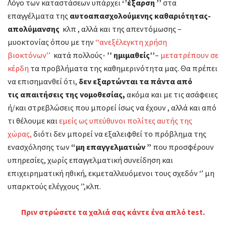
Λόγο των καταστάσεων υπάρχει
‘’έξαρση ’’
στα
επαγγέλματα της
αυτοαπασχολούμενης καθαριότητας-
απολύμανσης
κλπ , αλλά και της απεντόμωσης –
μυοκτονίας όπου με την
‘‘ανεξέλεγκτη χρήση
βιοκτόνων’’
κατά πολλούς-
’’ ημιμαθείς’’
–
μετατρέπουν σε
κέρδη
τα προβλήματα της καθημερινότητα μας.
Θα πρέπει
να επισημανθεί ότι,
δεν εξαρτώνται τα πάντα από
τις απαιτήσεις της νομοθεσίας,
ακόμα και με τις ασάφειες
ή/και στρεβλώσεις που μπορεί ίσως να έχουν , αλλά και από
τι θέλουμε και
εμείς ως υπεύθυνοι πολίτες αυτής της
χώρας,
διότι δεν μπορεί να εξαλειφθεί το πρόβλημα της
ενασχόλησης των
“μη επαγγελματιών ”
που προσφέρουν
υπηρεσίες, χωρίς επαγγελματική συνείδηση και
επιχειρηματική ηθική, εκμεταλλευόμενοι τους σχεδόν ‘’ μη
υπαρκτούς ελέγχους ’’,κλπ.
Πριν στρώσετε τα χαλιά σας κάντε ένα απλό test.