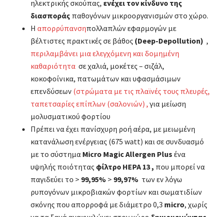
ηλεκτρικής σκούπας,
ενέχει τον κίνδυνο της
διασποράς
παθογόνων μικροοργανισμών στο χώρο.
Η
απορρύπανση
πολλαπλών εφαρμογών με
βέλτιστες πρακτικές σε βάθος
(Deep-Depollution)
,
περιλαμβάνει μια ελεγχόμενη και δομημένη
καθαριότητα
σε χαλιά, μοκέτες – σιζάλ,
κοκοφοίνικα, πατωμάτων και υφασμάσιμων
επενδύσεων
(στρώματα με τις πλαϊνές τους πλευρές,
ταπετσαρίες επίπλων (σαλονιών) ,
για μείωση
μολυσματικού φορτίου
Πρέπει να έχει πανίσχυρη ροή αέρα, με μειωμένη
κατανάλωση ενέργειας (675 watt) και σε συνδυασμό
με το σύστημα
Micro
Magic Allergen Plus
ένα
υψηλής ποιότητας
φίλτρο
HEPA 13 ,
που μπορεί να
παγιδεύει το >
99,95%
>
99,97%
των εν λόγω
ρυπογόνων μικροβιακών φορτίων και σωματιδίων
σκόνης που απορροφά με διάμετρο 0,3
micro
, χωρίς