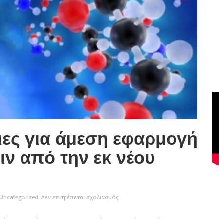
ιες για άμεση εφαρμογή
ν από την εκ νέου
στο
Uncategorized
Δεν επιτρέπεται σχολιασμός
Διορθωτικές