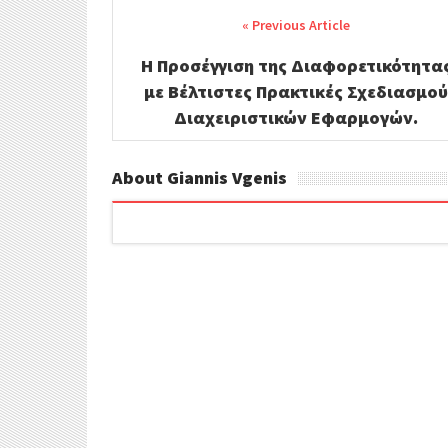
Post
navigation
e
t
i
ρ
Η Προσέγγιση της Διαφορετικότητα
b
t
l
α
με Βέλτιστες Πρακτικές Σχεδιασμο
Διαχειριστικών Εφαρμογών.
o
e
σ
o
r
τ
About Giannis Vgenis
k
ε
ί
τ
ε