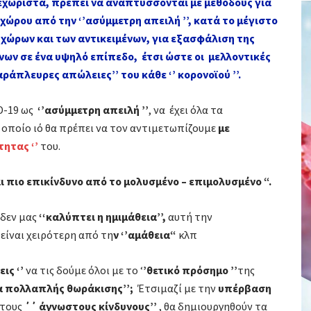
εχωριστά, πρέπει να αναπτύσσονται με μεθόδους για
ρου από την ‘’ασύμμετρη απειλή ’’, κατά το μέγιστο
 χώρων και των αντικειμένων, για εξασφάλιση της
νων σε ένα υψηλό επίπεδο, έτσι ώστε οι μελλοντικές
άπλευρες απώλειες’’ του κάθε ‘’ κορονοϊού ’’.
ID-19 ως
‘’ασύμμετρη απειλή ’’
, να έχει όλα τα
 οποίο ιό θα πρέπει να τον αντιμετωπίζουμε
με
τητας ‘’
του.
ι πιο επικίνδυνο από το μολυσμένο – επιμολυσμένο “.
δεν μας
‘‘καλύπτει η ημιμάθεια’’,
αυτή την
είναι χειρότερη από τη
ν ‘’αμάθεια“
κλπ
ις ‘’
να τις δούμε όλοι με το ‘
’θετικό πρόσημο ’’
της
α πολλαπλής θωράκισης’’;
Έτσιμαζί με την
υπέρβαση
 τους
΄΄ άγνωστους κίνδυνους’’
, θα δημιουργηθούν τα