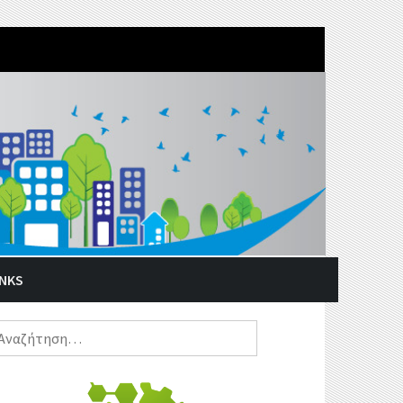
INKS
ναζήτηση
α: