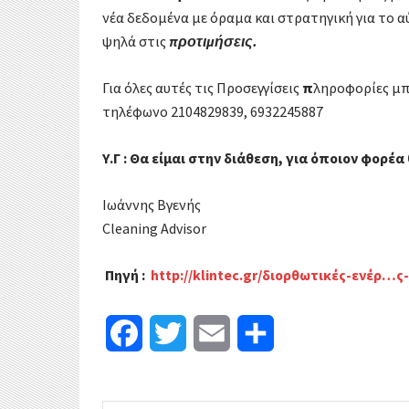
νέα δεδομένα με όραμα και στρατηγική για το α
ψηλά στις
προτιμήσεις.
Για όλες αυτές τις Προσεγγίσεις
π
ληροφορίες μπ
τηλέφωνο 2104829839, 6932245887
Υ.Γ : Θα είμαι στην διάθεση, για όποιον φορ
Ιωάννης Βγενής
Cleaning Advisor
Πηγή
:
http://klintec.gr/διορθωτικές-ενέρ…
F
T
E
Μ
a
w
m
ο
c
i
a
ι