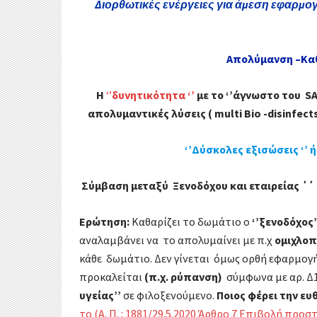
k
Διορθωτικές ενέργειες για άμεση εφαρμο
r
α
σ
Απολύμανση –Κα
τ
Η
‘’
δυνητικότητα ‘’
με
το
‘’άγνωστο του SA
ε
απολυμαντικές λύσεις ( multi Bio -disinfect
ί
‘’Δύσκολες εξισώσεις ‘’ ή 
τ
Σύμβαση μεταξύ Ξενοδόχου και εταιρείας ΄
ε
Ερώτηση:
Καθαρίζει το δωμάτιο ο
‘’ξενοδόχος’
αναλαμβάνει να το απολυμαίνει με π.χ
ομιχλοπ
κάθε δωμάτιο. Δεν γίνεται όμως ορθή εφαρμογ
προκαλείται
(π.χ. ρύπανση)
σύμφωνα με αρ. Δ1
υγείας’’
σε φιλοξενούμενο.
Ποιος φέρει την ευ
το (Α. Π. : 1881/29.5.2020 Άρθρο 7 Επιβολή προσ