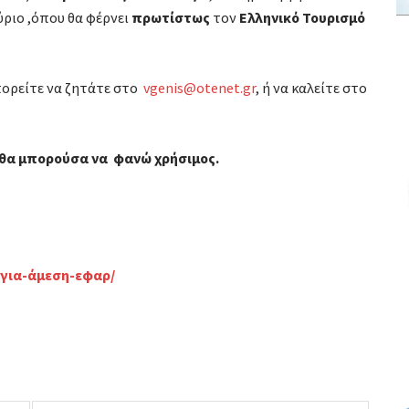
ύριο ,όπου θα φέρνει
πρωτίστως
τον
Ελληνικό Τουρισμό
ορείτε να ζητάτε στο
vgenis@otenet.gr
, ή να καλείτε στο
έα θα μπορούσα να φανώ χρήσιμος.
ς-για-άμεση-εφαρ/