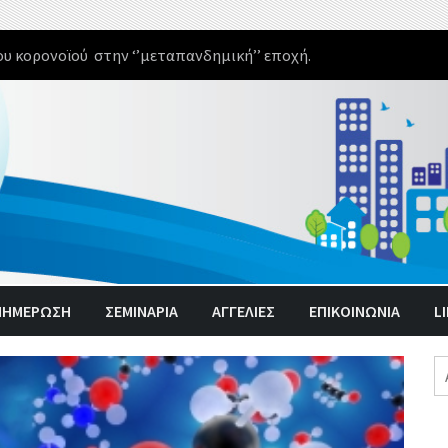
υ κορονοϊού στην ‘’μεταπανδημική’’ εποχή.
ΝΗΜΈΡΩΣΗ
ΣΕΜΙΝΑΡΙΑ
ΑΓΓΕΛΊΕΣ
ΕΠΙΚΟΙΝΩΝΙΑ
L
Α
γι