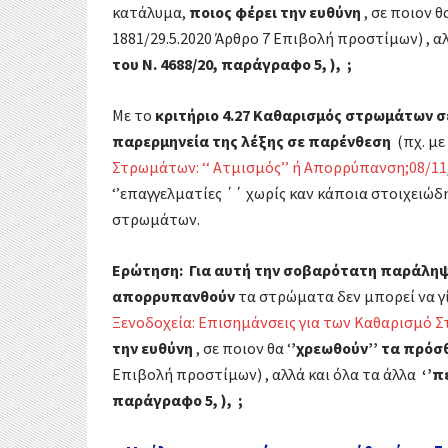
κατάλυμα,
π
οιος φέρει την ευθύνη
, σε ποιον θα
1881/29.5.2020 Άρθρο 7 Επιβολή προστίμων) , α
του Ν. 4688/20, παράγραφο 5, ), ;
Με το
κριτήριο 4.27 Καθαρισμός στρωμάτων σ
παρερμηνεία της λέξης σε παρένθεση
(πχ. με
Στρωμάτων: ‘‘ Ατμισμός’’ ή Απορρύπανση;08/11
‘’επαγγελματίες ΄΄ χωρίς καν κάποια στοιχει
στρωμάτων.
Ερώτηση: Για αυτή την
σοβαρότατη παράλη
απορρυπανθούν
τα στρώματα δεν μπορεί να γ
Ξενοδοχεία: Επισημάνσεις για των Καθαρισμό Σ
την ευθύνη
, σε ποιον θα ‘
’χρεωθούν’’ τα πρόσ
Επιβολή προστίμων) , αλλά και όλα τα άλλα
‘’π
παράγραφο 5, ), ;