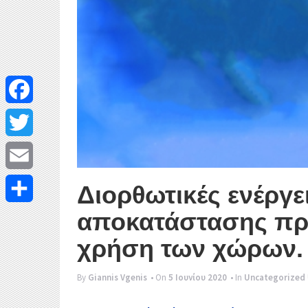
F
a
T
c
w
E
Διορθωτικές ενέργε
e
i
m
αποκατάστασης πρι
Μ
b
t
a
χρήση των χώρων.
ο
o
t
i
ι
By
Giannis Vgenis
• On
5 Ιουνίου 2020
• In
Uncategorized
o
e
l
ρ