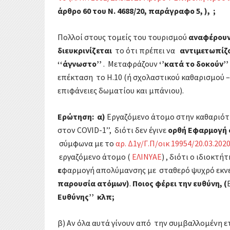
άρθρο 60 του Ν. 4688/20, παράγραφο 5, ), ;
Πολλοί στους τομείς του τουρισμού
αναφέρουν
διευκρινίζεται
το ότι πρέπει να
αντιμετωπίζο
‘‘άγνωστο’’
. Μεταφράζουν
‘’κατά το δοκούν’’
επέκταση το Η.10 (ή σχολαστικού καθαρισμού
επιφάνειες δωματίου και μπάνιου).
Ερώτηση:
α)
Εργαζόμενο άτομο στην καθαριό
στον COVID-1’’, διότι δεν έγινε
ορθή Εφαρμογή
σύμφωνα με το
αρ. Δ1γ/Γ.Π/οικ 19954/20.03.202
εργαζόμενο άτομο (
ΕΛΙΝΥΑΕ
) , διότι ο ιδιοκτ
ε
φαρμογή απολύμανσης με σταθερό ψυχρό εκνε
παρουσία ατόμων)
.
Ποιος φέρει την ευθύνη, (
Ευθύνης’’
κλπ;
β) Αν όλα αυτά γίνουν από
την συμβαλλομένη ετ