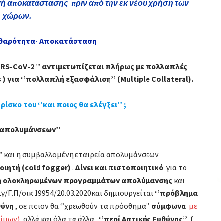
γή αποκατάστασης πριν από την εκ νέου χρήση των
ενέργειες
χώρων.
για
άμεση
θαρότητα- Αποκατάσταση
εφαρμογή
αποκατάστασης
RS-CoV-2 ’’
αντιμετωπίζεται πλήρως με πολλαπλές
πριν
s ) για ‘’πολλαπλή εξασφάλιση’’ (Multiple Collateral).
από
την
ρίσκο του ‘’και ποιος θα ελέγξει’’ ;
εκ
νέου
΄ απολυμάνσεων’’
χρήση
των
’
και η συμβαλλομένη εταιρεία απολυμάνσεων
χώρων.
οιητή (cold fogger)
.
Δίνει και πιστοποιητικό
για το
ή
ολοκληρωμένων προγραμμάτων απολύμανσης
και
γ/Γ.Π/οικ 19954/20.03.2020και δημιουργείται
‘’πρόβλημα
θύνη
, σε ποιον θα ‘’χρεωθούν τα πρόσθημα’’
σύμφωνα
με
τίμων)
, αλλά και όλα τα άλλα
‘’περί Αστικής Ευθύνης’’ (