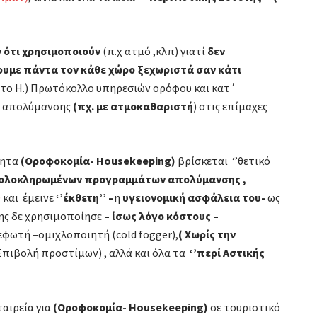
 ότι χρησιμοποιούν
(π.χ ατμό ,κλπ) γιατί
δεν
υμε πάντα τον κάθε χώρο ξεχωριστά σαν κάτι
το Η.) Πρωτόκολλο υπηρεσιών ορόφου και κατ΄
 – απολύμανσης
(πχ. με ατμοκαθαριστή
) στις επίμαχες
τητα
(Οροφοκομία- Housekeeping)
βρίσκεται ‘’θετικό
 ολοκληρωμένων προγραμμάτων απολύμανσης ,
0
και έμεινε
‘’έκθετη’’ –
η
υγειονομική ασφάλεια του-
ως
ήτης δε χρησιμοποίησε
– ίσως λόγο κόστους –
φωτή –ομιχλοποιητή (cold fogger),
( Χωρίς την
Επιβολή προστίμων) , αλλά και όλα τα
‘’περί Αστικής
αιρεία για
(Οροφοκομία- Housekeeping)
σε τουριστικό