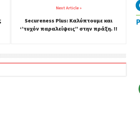
ς
Secureness Plus: Καλύπτουμε και
ύ
‘’τυχόν παραλείψεις’’ στην πράξη. !!