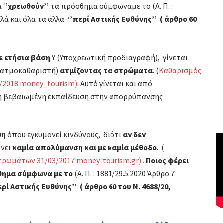
 ‘
’χρεωθούν’’
τα πρόσθημα σύμφωναμε το (Α. Π. :
λλά και όλα τα άλλα
‘’περί Αστικής Ευθύνης’’ ( άρθρο 60
ε ετήσια βάση
Υ (Υποχρεωτική προδιαγραφή), γίνεται
 ατμοκαθαριστή)
ατμίζοντας τα στρώματα
. (
Καθαρισμός
/2018 money_tourism).
Αυτό γίνεται και από
ώδη βεβαιωμένη εκπαίδευση στην απορρύπανσης
ψη
όπου εγκυμονεί κινδύνους, διότι
αν δεν
ίνει
καμία απολύμανση και με καμία μέθοδο
. (
τρωμάτων 31/03/2017 money-tourism.gr) .
Ποιος φέρει
θημα σύμφωνα με το
(Α. Π. : 1881/29.5.2020 Άρθρο 7
ερί Αστικής Ευθύνης’’ ( άρθρο 60 του Ν. 4688/20,