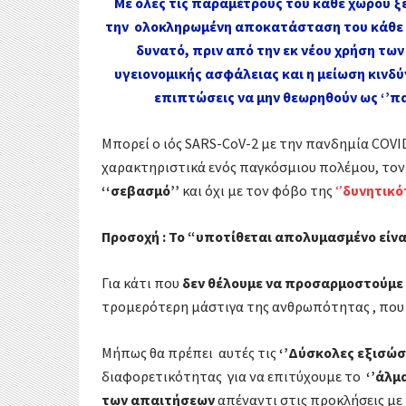
Με όλες τις παραμέτρους του κάθε χώρου ξ
την ολοκληρωμένη αποκατάσταση του κάθε χώ
δυνατό, πριν από την εκ νέου χρήση των
υγειονομικής ασφάλειας και η μείωση κινδύ
επιπτώσεις να μην θεωρηθούν ως ‘’παρ
Μπορεί ο ιός SARS-CoV-2 με την πανδημία COV
χαρακτηριστικά ενός παγκόσμιου πολέμου, τον
‘‘σεβασμό’’
και όχι με τον φόβο της
‘’
δυνητικό
Προσοχή : Το “υποτίθεται απολυμασμένο είνα
Για κάτι που
δεν θέλουμε να προσαρμοστούμε
τρομερότερη μάστιγα της ανθρωπότητας , που 
Μήπως
θα πρέπει αυτές τις
‘’Δύσκολες εξισώσε
διαφορετικότητας για να επιτύχουμε το
‘’άλμ
των απαιτήσεων
απέναντι στις προκλήσεις με