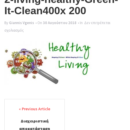
g
It-Clean400x 200
l
e
By
Giannis Vgenis
• On
30 Αυγούστου 2018
• In
Δεν επιτρέπεται
στο
σχολιασμός
n
2-
a
living-
v
healthy-
Green-
i
It-
g
Clean400x
a
200
t
i
Post
o
navigation
n
Διαχειριστική
αποκατάσταση