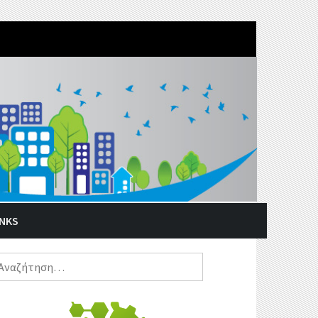
INKS
ναζήτηση
α: