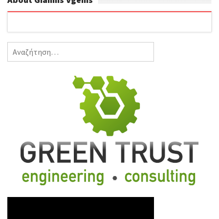
Αναζήτηση
για: