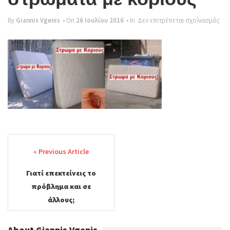
g
στ
By
Giannis Vgenis
• On
26 Ιουλίου 2016
• In
Δεν επιτρέπεται σχολιασμός
l
στ
e
με
n
κορ
a
v
i
g
Post
a
navigation
t
Γιατί επεκτείνεις το
i
πρόβλημα και σε
o
άλλους;
n
About Giannis Vgenis