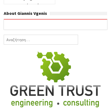
αντικειμένων γίνεται
χρυσή αγορά
About Giannis Vgenis
Αναζήτηση
για: