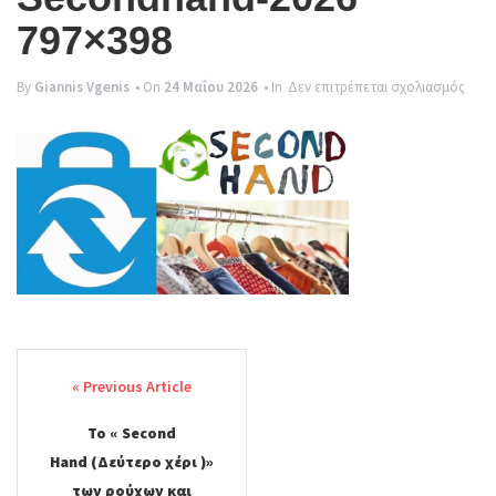
g
797×398
l
στο
e
By
Giannis Vgenis
• On
24 Μαΐου 2026
• In
Δεν επιτρέπεται σχολιασμός
Seco
n
2026
a
797×
v
i
g
a
t
Post
i
navigation
o
Το « Second
n
Hand (Δεύτερο χέρι )»
των ρούχων και