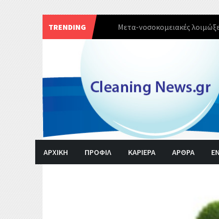
TRENDING
Πρωτοφανές κύμα έξαρσης το
Skip
to
content
ΑΡΧΙΚΗ
ΠΡΟΦΙΛ
ΚΑΡΙΕΡΑ
ΑΡΘΡΑ
Ε