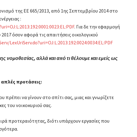
νισμό της ΕΕ 665/2013, από 1ης Σεπτεμβρίου 2014 στο
νέργειας :
?uri=OJ:L:2013:192:0001:0023:EL:PDF
. Για δε την εφαρμογή
 2017 όσον αφορά τις απαιτήσεις οικολογικού
Serv/LexUriServ.do?uri=OJ:L:2013:192:0024:0034:EL:PDF
ης νομοθεσίας, αλλά και από τι θέλουμε και εμείς ως
ς απλές προτάσεις:
υ πρέπει να γίνουν στο σπίτι σας, μιας και γνωρίζετε
ες του νοικοκυριού σας.
ειρά προτεραιότητας, διότι υπάρχουν εργασίες που
αργότερα.