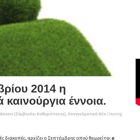
βρίου 2014 η
 καινούργια έννοια.
advisors (Σύμβουλοι Καθαριότητας)
,
Επαγγελματικά Νέα
Cleaning
ές διακοπές, αρχίζει ο Σεπτέμβρης οπού θεωρείται
ο