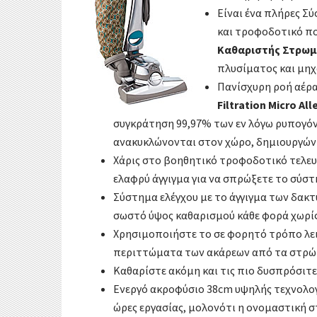
Είναι ένα πλήρες 
και τροφοδοτικό π
Καθαριστής Στρωμ
πλυσίματος και μηχ
Πανίσχυρη ροή αέρα
Filtration Micro Al
συγκράτηση 99,97% των εν λόγω ρυπογό
ανακυκλώνονται στον χώρο, δημιουργών
Χάρις στο βοηθητικό τροφοδοτικό τελευ
ελαφρύ άγγιγμα για να σπρώξετε το σύστ
Σύστημα ελέγχου με το άγγιγμα των δακτ
σωστό ύψος καθαρισμού κάθε φορά χωρίς
Χρησιμοποιήστε το σε φορητό τρόπο λειτ
περιττώματα των ακάρεων από τα στρώμ
Καθαρίστε ακόμη και τις πιο δυσπρόσιτε
Ενεργό ακροφύσιο 38cm υψηλής τεχνολογ
ώρες εργασίας, μολονότι η ονομαστική σ