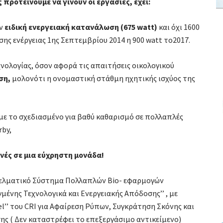
ροτείνουμε να γίνουν οι εργασίες, έχει:
ην
ειδική ενεργειακή κατανάλωση (675 watt)
και όχι 1600
ς ενέργειας 1ης Σεπτεμβρίου 2014 η 900 watt το2017.
νολογίας, όσον αφορά τις απαιτήσεις οικολογικού
ση,
μολονότι η ονομαστική στάθμη ηχητικής ισχύος της
με το σχεδιασμένο για βαθύ καθαρισμό σε πολλαπλές
rby,
νές σε μια εύχρηστη μονάδα!
ελματικό Σύστημα Πολλαπλών Βio- εφαρμογών
μένης Τεχνολογικά και Ενεργειακής Απόδοσης’’ , με
el’’ του CRI για Αφαίρεση Ρύπων, Συγκράτηση Σκόνης και
ς ( Δεν καταστρέφει το επεξεργάσιμο αντικείμενο)