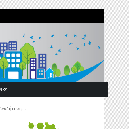
INKS
ναζήτηση
α: