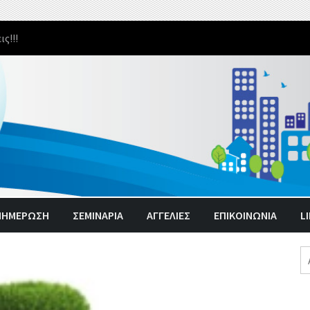
υ κορονοϊού στην ‘’μεταπανδημική’’ εποχή.
ΝΗΜΈΡΩΣΗ
ΣΕΜΙΝΑΡΙΑ
ΑΓΓΕΛΊΕΣ
ΕΠΙΚΟΙΝΩΝΙΑ
L
Α
γι