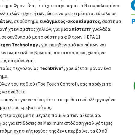
Σύστημα Φροντίδας από χυτοπρεσαριστό Ντουραλουμίνιο
ολλαπλών ταχυτήτων, ώστε να μετατρέπεται εύκολα σε
άτων,
σε σύστημα
τινάγματος-σκουπίσματος
, σύστημα
ανή χτενίσματος χαλιών, για μια απίστευτη γυαλάδα.
 σε συνδυασμό με το σύστημα φίλτρων HEPA 11
lergen Technology ,
για εκμηδενισμό και ρύπων και
νων σωματιδίων βρωμιάς που απορροφά, χωρίς να
τας επιμόλυνση.
ταίας τεχνολογίας
TechDrive®,
χρειάζεται μόνον ένα
ημα.
ύλων του ποδιού (Toe Touch Control), σας παρέχει το
 να σκύβετε.
ουργίας για να αφαιρέστε τα ερεθιστικά αλλεργιογόνα
ατα του κρεβατιού σας.
ς περιοχές με τη μεγάλη ποικιλία των αξεσουάρ.
ίας για επιδόσεις σε Maximum απόδοση για λιγότερες
τάθμη ηχητικής ισχύος της δεν υπερβαίνει τα 80 dB