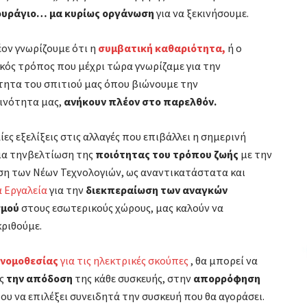
ουράγιο… μα κυρίως οργάνωση
για να ξεκινήσουμε.
ον γνωρίζουμε ότι η
συμβατική καθαριότητα,
ή ο
κός τρόπος που μέχρι τώρα γνωρίζαμε για την
τητα του σπιτιού μας όπου βιώνουμε την
ινότητα μας,
ανήκουν πλέον στο παρελθόν.
ίες εξελίξεις στις αλλαγές που επιβάλλει η σημερινή
ια τηνβελτίωση της
ποιότητας του τρόπου ζωής
με την
ση των Νέων Τεχνολογιών, ως αναντικατάστατα και
α Εργαλεία
για την
διεκπεραίωση των αναγκών
σμού
στους εσωτερικούς χώρους, μας καλούν να
ριθούμε.
 νομοθεσίας
για τις ηλεκτρικές σκούπες
, θα μπορεί να
ας
την απόδοση
της κάθε συσκευής, στην
απορρόφηση
υ να επιλέξει συνειδητά την συσκευή που θα αγοράσει.