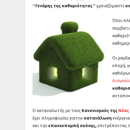
k
r
‘‘Γενάρης της καθαριότητας’’
χρειαζόμαστε
κ
α
σ
Όλοι πλέ
συμβατι
τ
καθαριό
ε
καθημερ
ί
Οι ραγδα
εποχή, γ
τ
καθιέρω
ε
Αναγκαί
καθαρι
ανταποκ
Ο καταναλωτής με τους
Κανονισμούς της
Νέας
έχει πληροφορίες γιατην
κατανάλωση
ενέργει
και την
επανεκπομπή σκόνης,
επιτρέποντας το