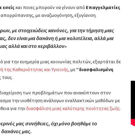
ε εσείς
και ποιες μπορούν να γίνουν από
Επαγγελματίες
 απορρύπανσης, με αναζωογόνηση, εξυγίανση.
ων, με στοιχειώδεις κανόνες, για την τήρηση μιας
 δεν είναι μια δαπάνη ή μια πολυτέλεια, αλλά μια
ας αλλά και στο περιβάλλον»
ό για την ευημερία μιας κοινωνίας πολιτών, εξαρτάται δε
ή της Καθαριότητας και Υγιεινής,
με
“διασφαλισμένη
 τους.
ην διαχείριση των προβλημάτων που ανακύπτουν στον
λεσμα την υιοθέτηση ανάλογων εναλλακτικών μεθόδων με
θεια για την
διασφάλιση μιας καλύτερης ποιότητας ζωής.
ερινές μας συνήθειες, όχι μόνο βοηθάμε το
ς δαπάνες μας.