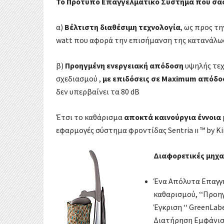
Το Πρότυπο Επαγγελματικό Σύστημα που σας π
α)
Βέλτιστη διαθέσιμη τεχνο­λογία
, ως προς τ
watt που αφορά την επισήμανση της κατανάλωση
β)
Προηγμένη ενεργειακή απόδοση
υψηλής τεχ
σχεδιασμού ,
με επιδόσεις σε Maximum απόδο
δεν υπερβαίνει τα 80 dB
Έτσι το καθάρισμα
αποκτά καινούργια έννοια
εφαρμογές σύστημα φροντίδας Sentria ıı ™ by Ki
Διαφορετικές μηχα
Ένα Απόλυτα Επαγγ
καθαρισμού, ‘‘Προηγ
Έγκριση ‘‘ GreenLab
Διατήρηση Εμφάνιση