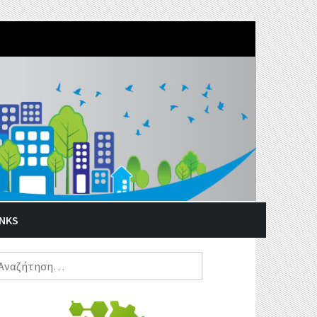
INKS
ναζήτηση
α: