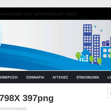
υ κορονοϊού στην ‘’μεταπανδημική’’ εποχή.
ΝΗΜΈΡΩΣΗ
ΣΕΜΙΝΑΡΙΑ
ΑΓΓΕΛΊΕΣ
ΕΠΙΚΟΙΝΩΝΙΑ
L
Α
 798X 397png
γι
στο
ρέπεται σχολιασμός