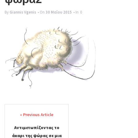
g
By
Giannis Vgenis
• On
30 Μαΐου 2015
• In
0
l
e
n
a
v
i
g
a
t
i
Post
o
navigation
n
Αντιμετωπίζοντας το
άκαρι της ψώρας σε μια