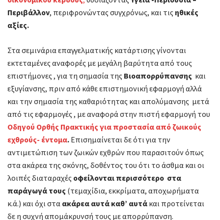
Περιβάλλον
, περιφρονώντας συγχρόνως, και τις
ηθικές
αξίες.
Στα σεμινάρια επαγγελματικής κατάρτισης γίνονται
εκτεταμένες αναφορές με μεγάλη βαρύτητα από τους
επιστήμονες , για τη σημασία της
Βιοαπορρύπανσης
και
εξυγίανσης, πριν από κάθε επιστημονική εφαρμογή αλλά
και την σημασία της καθαριότητας και απολύμανσης μετά
από τις εφαρμογές , με αναφορά στην πιστή εφαρμογή του
Οδηγού Ορθής Πρακτικής για προστασία από ζωικούς
εχθρούς- έντομα
.
Επισημαίνεται δε ότι για την
αντιμετώπιση των ζωικών εχθρών που παρασιτούν όπως
στα ακάρεα της σκόνης, δοθέντος του ότι το άσθμα και οι
λοιπές διαταραχές
οφείλονται περισσότερο στα
παράγωγά τους
(τεμαχίδια, εκκρίματα, αποχωρήματα
κ.ά.) και όχι στα
ακάρεα αυτά καθ’ αυτά
και προτείνεται
δε η συχνή απομάκρυνσή τους με απορρύπανση.