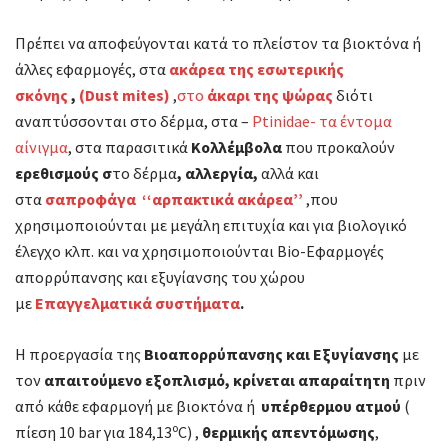
Πρέπει να αποφεύγονται κατά το πλείστον τα βιοκτόνα ή
άλλες εφαρμογές, στα
ακάρεα της εσωτερικής
σκόνης
,
(Dust mites)
,
στο
άκαρι της ψώρας
διότι
αναπτύσσονται στο δέρμα, στα –
Ptinidae- τα έντομα
αίνιγμα
, στα παρασιτικά
Κολλέμβολα
που προκαλούν
ερεθισμούς σ
το δέρμα
, αλλεργία,
αλλά και
στα
σαπροφάγα ‘‘αρπακτικά ακάρεα’’
,που
χρησιμοποιούνται με μεγάλη επιτυχία και για βιολογικό
έλεγχο κλπ. και να χρησιμοποιούνται Bio-Εφαρμογές
απορρύπανσης και εξυγίανσης του χώρου
με
Επαγγελματικά συστήματα
.
H προεργασία της
Βιοαπορρύπανσης και Εξυγίανσης
με
τον
απαιτούμενο εξοπλισμό,
κρίνεται απαραίτητη
πριν
από κάθε εφαρμογή με βιοκτόνα ή
υπέρθερμου ατμού
(
ο
πίεση 10 bar για 184,13
C) ,
θερμικής απεντόμωσης
,