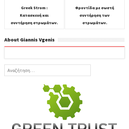
Greek Strom :
Φροντίδα με σωστή
b
t
l
α
Κατασκευή και
συντήρηση των
o
e
σ
συντήρηση στρωμάτων.
στρωμάτων.
o
r
τ
About Giannis Vgenis
k
ε
ί
Αναζήτηση
τ
για:
ε