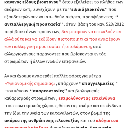
κανενός είδους βιοκτόνου’’
όπου εξαλείφει το πλήθος των
ακάρεων κλπ,. Συνεχίζουν με τα
‘‘ειδικά βιοκτόνα’’
που
εξουδετερώνουν και απωθούν ακάρεα, προσφέροντας
‘‘
αντιαλλεργική προστασία’’
, όταν βάση του καν. 528/2012
περί βιοκτόνων προϊόντων,
δεν μπορούν να επικαλούνται
αλλά ούτε και να εκδίδουν πιστοποιητικά που αναφέρουν
«αντιαλλεργική προστασία» ή απολύμανση,
από
αλλεργιογόνους παράγοντες που βρίσκονται εντός
στρωμάτων ή άλλων ινωδών επιφανειών.
Αν και έχουμε αναφερθεί πολλές φόρες για μέτρα
«Υγειονομικής σημασίας»
, υπάρχουν
‘‘
επαγγελματίες
’’
που κάνουν
‘‘ακαρεοκτονίες’’
και βιολογικούς
καθαρισμούς στρωμάτων ,
επιμολύνοντας επικίνδυνα
τους εσωτερικούς χώρους, θέτοντας ακόμα και σε κίνδυνο
την ίδια την υγεία των καταναλωτών, στον βωμό της
ακόρεστης ανθρώπινης πλεονεξίας
και του
αλόγιστου
οικονομικού κέρδους
,
θυσιάζοντας
Υγεία -Περιουσία –