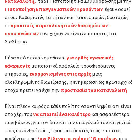
καταναλωτή,
ταδε Πιστοποιητικά Συμμόρφωσης με την
Πιστοποίηση Επαγγελματικών Προσόντων
έχουν δοθεί
στους Καθαριστές Ταπήτων και Ταπετσαριών, δυστυχώς
οι
πρακτικές παραπλανητικών διαφημίσεων –
ανακοινώσεων
συνεχίζουν να είναι διάσπαρτες στο
διαδίκτυο.
Πέρα από οποία νομοθεσία,
για
ορθές πρακτικές
εφαρμογές
με ποιοτικά ασφαλείς προσφερόμενες
υπηρεσίες,
εναρμονισμένες στις αρχές
μιας
ολοκληρωμένης διαχείρισης , η ενημέρωση ως πρωταρχικό
στόχο πρέπει να έχει την
προστασία του καταναλωτή
.
Είναι πλέον καιρός ο κάθε πολίτης να αντιληφθεί ότι είναι
στο χέρι του
να απαιτεί ένα καλύτερο
και ασφαλέστερο
περιβάλλον, για τον ίδιο και την οικογένειά του και γενικά
τους συνανθρώπους, προστατεύοντας τους από τους
κινδύνους της
‘‘ανεξέλεγκτης χρήσης’’ βιοκτόνων
που