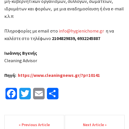
μη-κυβερνητικών οργανισμών, συλλογών, σωματείων,
ιδρυμάτων και φορέων, με μια αναδημοσίευση ή ένα e-mail
κ.λ.π
Πληροφορίες με email στο
info@hygienichome.gr
η να
καλέστε στο τηλέφωνο
2104829839, 6932245887
Ιωάννης
Βγενής
Cleaning Advisor
Πηγή:
https://www.cleaningnews.gr/?p=10141
F
T
E
Μ
a
w
m
ο
Post
c
i
a
ι
navigation
e
t
i
ρ