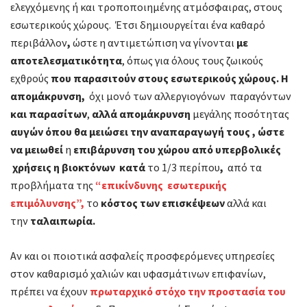
ελεγχόμενης ή και τροποποιημένης ατμόσφαιρας, στους
εσωτερικούς χώρους. Έτσι δημιουργείται ένα καθαρό
περιβάλλον
,
ώστε η αντιμετώπιση να γίνονται
με
αποτελεσματικότητα
, όπως για όλους τους ζωικούς
εχθρούς
που παρασιτούν στους εσωτερικούς χώρους. Η
απομάκρυνση,
όχι μονό των αλλεργιογόνων παραγόντων
και παρασίτων
,
αλλά
απομάκρυνση
μεγάλης ποσότητας
αυγών όπου θα μειώσει την αναπαραγωγή τους , ώστε
να μειωθεί
η
επιβάρυνση του χώρου από υπερβολικές
χρήσεις η βιοκτόνων
κατά
το 1/3 περίπου
,
από τα
προβλήματα της
“επικίνδυνης
εσωτερικής
επιμόλυνσης”,
το
κόστος των επισκέψεων
αλλά και
την
ταλαιπωρία.
Αν και οι ποιοτικά ασφαλείς προσφερόμενες υπηρεσίες
στον καθαρισμό χαλιών και υφασμάτινων επιφανίων,
πρέπει να έχουν
πρωταρχικό στόχο την προστασία του