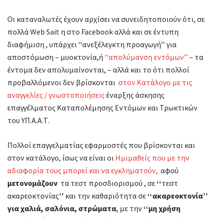
Οι καταναλωτές έχουν αρχίσει να συνειδητοποιούν ότι, σε
πολλά Web Sait η στο Facebook αλλά και σε έντυπη
διαφήμιση , υπάρχει ‘‘ανεξέλεγκτη προαγωγή’’ για
αποστόμωση – μυοκτονία,ή
‘‘απολύμανση εντόμων’’
– τα
έντομα δεν απολυμαίνονται, – αλλά και το ότι πολλοί
προβαλλόμενοι δεν βρίσκονται
στον Κατάλογο με τις
αναγγελίες / γνωστοποιήσεις
έναρξης άσκησης
επαγγέλματος Καταπολέμησης Εντόμων και Τρωκτικών
του ΥΠ.Α.Α.Τ.
Πολλοί επαγγελματίας εφαρμοστές που βρίσκονται και
στον κατάλογο, ίσως να είναι οι
Ημιμαθείς που με την
αδιαφορία τους μπορεί και να εγκληματούν,
αφού
μετονομάζουν
τα τεστ προσδιορισμού , σε
‘‘
τεστ
ακαρεοκτονίας
’’
και την καθαριότητα σε
‘‘ακαρεοκτονία’’
για χαλιά, σαλόνια, στρώματα
, με την
‘‘μη χρήση