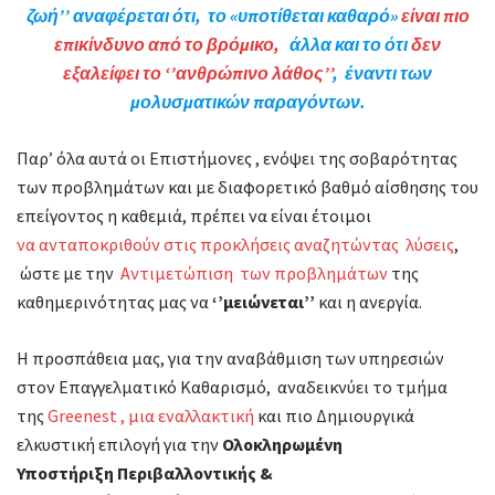
ζωή’’ αναφέρεται ότι, το «υποτίθεται καθαρό»
είναι πιο
επικίνδυνο από το βρόμικο,
άλλα και το ότι
δεν
εξαλείφει το ‘’ανθρώπινο λάθος’’
, έναντι των
μολυσματικών παραγόντων.
Παρ’ όλα αυτά οι Επιστήμονες , ενόψει της σοβαρότητας
των προβλημάτων και με διαφορετικό βαθμό αίσθησης του
επείγοντος η καθεμιά, πρέπει να είναι έτοιμοι
να ανταποκριθούν στις προκλήσεις αναζητώντας λύσεις
,
ώστε με την
Αντιμετώπιση των προβλημάτων
της
καθημερινότητας μας να
‘’μειώνεται’’
και η ανεργία.
Η προσπάθεια μας, για την αναβάθμιση των υπηρεσιών
στον Επαγγελματικό Καθαρισμό, αναδεικνύει το τμήμα
της
Greenest , μια εναλλακτική
και πιο Δημιουργικά
ελκυστική επιλογή για την
Ολοκληρωμένη
Υποστήριξη Περιβαλλοντικής &