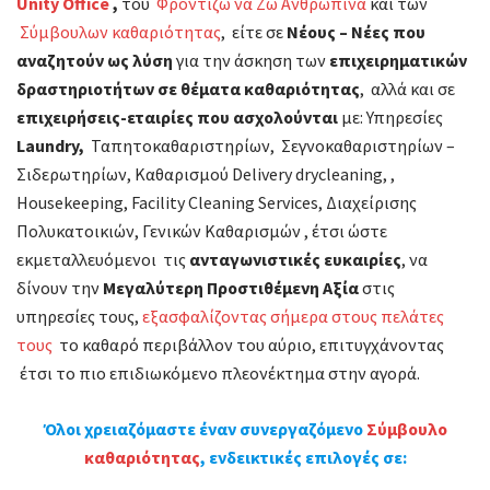
Unity Office
,
του
Φροντίζω να Ζω Ανθρώπινα
και των
Σύμβουλων καθαριότητας
, είτε σε
Νέους – Νέες που
αναζητούν ως λύση
για την άσκηση των
επιχειρηματικών
δραστηριοτήτων σε θέματα καθαριότητας
, αλλά και σε
επιχειρήσεις-εταιρίες που ασχολούνται
με: Υπηρεσίες
Laundry,
Ταπητοκαθαριστηρίων, Σεγνοκαθαριστηρίων –
Σιδερωτηρίων, Καθαρισμού Delivery drycleaning, ,
Housekeeping, Facility Cleaning Services, Διαχείρισης
Πολυκατοικιών, Γενικών Καθαρισμών , έτσι ώστε
εκμεταλλευόμενοι τις
ανταγωνιστικές ευκαιρίες
, να
δίνουν την
Μεγαλύτερη Προστιθέμενη Αξία
στις
υπηρεσίες τους,
εξασφαλίζοντας σήμερα στους πελάτες
τους
το καθαρό περιβάλλον του αύριο, επιτυγχάνοντας
έτσι το πιο επιδιωκόμενο πλεονέκτημα στην αγορά.
Όλοι χρειαζόμαστε έναν συνεργαζόμενο
Σύμβουλο
καθαριότητας
, ενδεικτικές επιλογές σε: