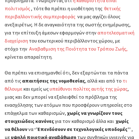
προβλήματα. Γνωρίζοντας ότι
η καθαριότητα είναι
πολιτισμός
, τότε θα πρέπει η υιοθέτηση της
θετικής
περιβαλλοντικής συμπεριφοράς
να μας αγγίζει όλους
ανεξαιρέτως. Η δε αναγκαιότητα της σωστής ενημέρωσης,
για την επίτευξη άμεσων εφαρμογών στην
αποτελεσματική
διαχείριση
του εσωτερικού περιβάλλοντος χώρου, με
στόχο την
Αναβαθμιση της Ποιότητα του Τρόπου Ζωής,
κρίνεται απαραίτητη.
Θα πρέπει να επισημανθεί ότι, δεν εξαρτώνται τα πάντα
από τις
απαιτήσεις της νομοθεσίας
, αλλά και από το
τι
θέλουμε
και εμείς ως
υπεύθυνοι πολίτες αυτής της χώρας
,
μιας και δεν μπορεί να εξαλειφθεί το πρόβλημα της
ενασχόλησης των ατόμων που προσφέρουν υπηρεσίες στο
επάγγελμα των καθαρισμών,
χωρίς να γνωρίζουν τους
στοιχειώδεις κανόνες
για τον καθαρισμό άλλα και
χωρίς
να θέλουν
να
‘’Επενδύσουν σε τεχνολογικές υποδομές’’
,
με
υψηλή ποιοτική αναβάθμιση
των συνθηκών υγιεινής για