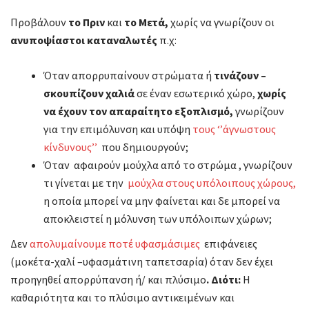
Προβάλουν
το Πριν
και
το Μετά,
χωρίς να γνωρίζουν οι
ανυποψίαστοι καταναλωτές
π.χ:
Όταν απορρυπαίνουν στρώματα ή
τινάζουν –
σκουπίζουν χαλιά
σε έναν εσωτερικό χώρο,
χωρίς
να έχουν τον απαραίτητο εξοπλισμό,
γνωρίζουν
για την επιμόλυνση και υπόψη
τους ‘’άγνωστους
κίνδυνους’’
που δημιουργούν;
Όταν αφαιρούν μούχλα από το στρώμα , γνωρίζουν
τι γίνεται με την
μούχλα στους υπόλοιπους χώρους,
η οποία μπορεί να μην φαίνεται και δε μπορεί να
αποκλειστεί η μόλυνση των υπόλοιπων χώρων;
Δεν
απολυμαίνουμε ποτέ υφασμάσιμες
επιφάνειες
(μοκέτα-χαλί –υφασμάτινη ταπετσαρία) όταν δεν έχει
προηγηθεί απορρύπανση ή/ και πλύσιμο
. Διότι:
Η
καθαριότητα και το πλύσιμο αντικειμένων και