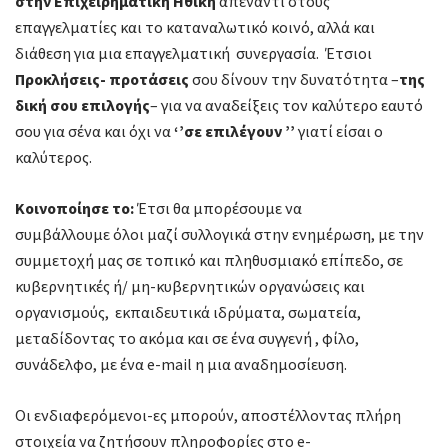
στην Επιχειρηματική Ηθική
απέναντι στους
επαγγελματίες και το καταναλωτικό κοινό, αλλά και
διάθεση για μια επαγγελματική συνεργασία. Έτσιοι
Προκλήσεις- προτάσεις
σου δίνουν την δυνατότητα –
της
δική σου επιλογής
– για να αναδείξεις τον καλύτερο εαυτό
σου για σένα και όχι να
‘’σε επιλέγουν ’’
γιατί είσαι ο
καλύτερος.
Κοινοποίησε το:
Έτσι θα μπορέσουμε να
συμβάλλουμε όλοι μαζί συλλογικά στην ενημέρωση, με την
συμμετοχή μας σε τοπικό και πληθυσμιακό επίπεδο, σε
κυβερνητικές ή/ μη-κυβερνητικών οργανώσεις και
οργανισμούς, εκπαιδευτικά ιδρύματα, σωματεία,
μεταδίδοντας το ακόμα και σε ένα συγγενή , φίλο,
συνάδελφο, με ένα e-mail η μια αναδημοσίευση.
Οι ενδιαφερόμενοι-ες μπορούν, αποστέλλοντας πλήρη
στοιχεία να ζητήσουν πληροφορίες στο e-