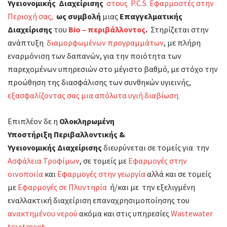
Υγειονομικής Διαχείρισης
στους P.C.S. Εφαρμοστές στην
Περιοχή σας,
ως συμβολή
μιας
Επαγγελματικής
Διαχείρισης
του
Bio – περιβάλλοντος
.
Στηρίζεται στην
ανάπτυξη
διαμορφωμένων προγραμμάτων
, με πλήρη
εναρμόνιση των δαπανών, για την ποιότητα των
παρεχομένων υπηρεσιών στο μέγιστο βαθμό, με στόχο την
προώθηση της διασφάλισης των συνθηκών υγιεινής,
εξασφαλίζοντας σας μια απόλυτα υγιή διαβίωση.
Επιπλέον δε η
Ολοκληρωμένη
Υποστήριξη Περιβαλλοντικής &
Υγειονομικής Διαχείρισης
διευρύνεται σε τομείς για την
Ασφάλεια Τροφίμων
, σε τομείς με
Εφαρμογές στην
οινοποιία
και
Εφαρμογές στην γεωργία
αλλά και σε τομείς
με
Εφαρμογές σε Πλυντηρία
ή/και με την εξελιγμένη
εναλλακτική διαχείριση επαναχρησιμοποίησης του
ανακτημένου νερού
ακόμα και στις υπηρεσίες
Wastewater
treatment.