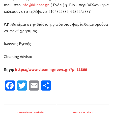
mail: στο
info@klintec.gr
,( Ένδειξη: Bio – περιβάλλον) ή να
καλέσουν στα τηλέφωνα 2104829839, 6932245887.
Υ.Γ :
Θα είμαι στην διάθεση, για όποιον φορέα θα μπορούσα
να φανώ χρήσιμος.
Ιωάννης Βγενής
Cleaning Advisor
Πηγή:
https://www.cleaningnews.gr/?p=11866
F
T
E
Μ
a
w
m
ο
Post
c
i
a
ι