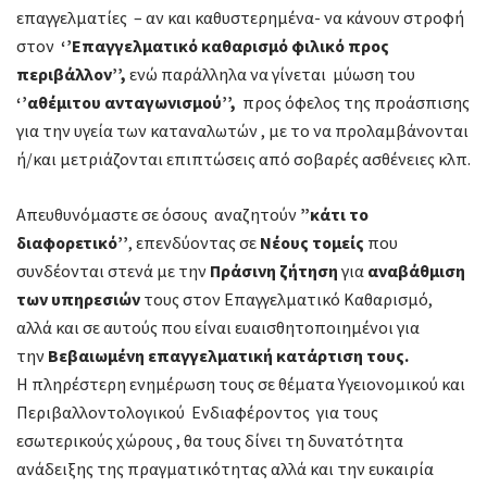
επαγγελματίες – αν και καθυστερημένα- να κάνουν στροφή
στον
‘’
Επαγγελματικό καθαρισμό
φιλικό προς
περιβάλλον’’
,
ενώ παράλληλα να γίνεται μύωση του
‘’αθέμιτου ανταγωνισμού’’,
προς όφελος της προάσπισης
για την υγεία των καταναλωτών , με το να προλαμβάνονται
ή/και μετριάζονται επιπτώσεις από σοβαρές ασθένειες κλπ.
Απευθυνόμαστε σε όσους αναζητούν
”κάτι το
διαφορετικό’’
, επενδύοντας σε
Νέους τομείς
που
συνδέονται στενά με την
Πράσινη ζήτηση
για
αναβάθμιση
των υπηρεσιών
τους στον Επαγγελματικό Καθαρισμό,
αλλά και σε αυτούς που είναι ευαισθητοποιημένοι για
την
Βεβαιωμένη επαγγελματική κατάρτιση τους.
Η πληρέστερη ενημέρωση τους σε θέματα Υγειονομικού και
Περιβαλλοντολογικού Ενδιαφέροντος για τους
εσωτερικούς χώρους , θα τους δίνει τη δυνατότητα
ανάδειξης της πραγματικότητας αλλά και την ευκαιρία