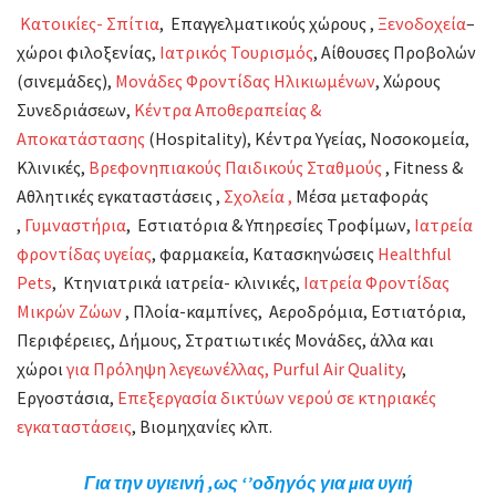
Κατοικίες- Σπίτια
, Επαγγελματικούς χώρους ,
Ξενοδοχεία
–
χώροι φιλοξενίας,
Ιατρικός Τουρισμός
, Αίθουσες Προβολών
(σινεμάδες),
Μονάδες Φροντίδας Ηλικιωμένων
, Χώρους
Συνεδριάσεων,
Κέντρα Aποθεραπείας &
Aποκατάστασης
(Hospitality), Κέντρα Υγείας, Νοσοκομεία,
Κλινικές,
Βρεφονηπιακούς Παιδικούς Σταθμούς
, Fitness &
Αθλητικές εγκαταστάσεις ,
Σχολεία ,
Μέσα μεταφοράς
,
Γυμναστήρια
, Εστιατόρια & Υπηρεσίες Τροφίμων,
Ιατρεία
φροντίδας υγείας
, φαρμακεία, Κατασκηνώσεις
Healthful
Pets
, Κτηνιατρικά ιατρεία- κλινικές,
Ιατρεία Φροντίδας
Μικρών Ζώων
, Πλοία-καμπίνες, Αεροδρόμια, Εστιατόρια,
Περιφέρειες, Δήμους, Στρατιωτικές Μονάδες, άλλα και
χώροι
για Πρόληψη λεγεωνέλλας,
Purful Air Quality
,
Εργοστάσια,
Επεξεργασία δικτύων νερού σε κτηριακές
εγκαταστάσεις
, Βιομηχανίες κλπ.
Για την υγιεινή ,ως ‘’οδηγός για μια υγιή