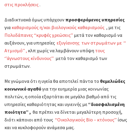
στις προκλήσεις
.
–
περιβ
Διαδικτυακά όμως υπάρχουν
προσφερόμενες υπηρεσίες
για
καθαρισμούς η/και βιολογικούς καθαρισμούς
, με τις
Πολυδάπανες ‘‘κρυφές χρεώσεις’’
μετά τον καθαρισμό να
αυξάνουν, για υπηρεσίες
εξυγίανσης των στρωμάτων με ‘‘
Ατμισμό’’ ,
κλπ χωρίς να λαμβάνουν υπόψη
τους
‘’άγνωστους κίνδυνους’’
μετά τον καθαρισμό των
στρωμάτων.
Με γνώμονα ότι η υγεία θα αποτελεί πάντα το
θεμελιώδες
κοινωνικό αγαθό
για την ευημερία μιας κοινωνίας
πολιτών, η οποία εξαρτάται σε μεγάλο βαθμό από τις
υπηρεσίες καθαριότητας και υγιεινής με
“διασφαλισμένη
ποιότητα” ,
θα πρέπει να δίνεται μεγαλύτερη προσοχή,
διότι κάποιοι από τους
‘‘Οικολογικούς Bio – κτόνους’’
ίσως
και να κυκλοφορούν ανάμεσα μας.