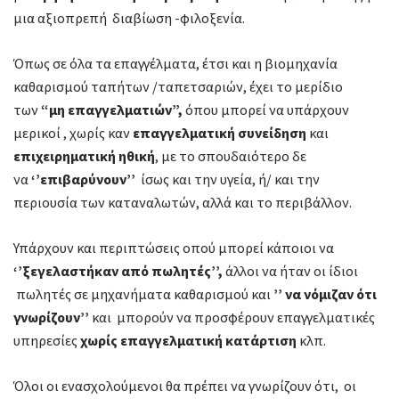
μια αξιοπρεπή διαβίωση -φιλοξενία.
Όπως σε όλα τα επαγγέλματα, έτσι και η βιομηχανία
καθαρισμού ταπήτων /ταπετσαριών, έχει το μερίδιο
των
“μη επαγγελματιών”,
όπου μπορεί να υπάρχουν
μερικοί , χωρίς καν
επαγγελματική συνείδηση
και
επιχειρηματική ηθική
, με το σπουδαιότερο δε
να
‘’επιβαρύνουν’’
ίσως και την υγεία, ή/ και την
περιουσία των καταναλωτών, αλλά και το περιβάλλον.
Υπάρχουν και περιπτώσεις οπού μπορεί κάποιοι να
‘’ξεγελαστήκαν από πωλητές’’,
άλλοι να ήταν οι ίδιοι
πωλητές σε μηχανήματα καθαρισμού και
’’ να νόμιζαν ότι
γνωρίζουν’’
και μπορούν να προσφέρουν επαγγελματικές
υπηρεσίες
χωρίς επαγγελματική κατάρτιση
κλπ.
Όλοι οι ενασχολούμενοι θα πρέπει να γνωρίζουν ότι, οι