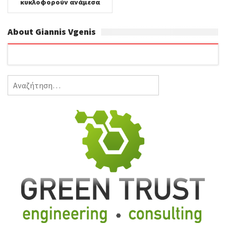
κυκλοφορούν ανάμεσα
μας;!!!
About Giannis Vgenis
Αναζήτηση
για: