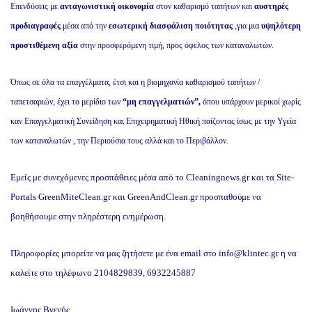
Επενδύσεις με
ανταγωνιστική οικονομία
στον καθαρισμό ταπήτων και
αυστηρές
προδιαγραφές
μέσα από την
εσωτερική διασφάλιση ποιότητας
,για μια
υψηλότερη
προστιθέμενη αξία
στην προσφερόμενη τιμή, προς όφελος των καταναλωτών.
Όπως σε όλα τα επαγγέλματα, έτσι και η βιομηχανία καθαρισμού ταπήτων /
ταπετσαριών, έχει το μερίδιο των
“μη επαγγελματιών”,
όπου υπάρχουν μερικοί χωρίς
καν Επαγγελματική Συνείδηση και Επιχειρηματική Ηθική παίζοντας ίσως με την Υγεία
των καταναλωτών , την Περιούσια τους αλλά και το Περιβάλλον.
Εμείς με συνεχόμενες προσπάθειες μέσα από το
C
leaningnews.gr
και τα Site-
Portals
GreenMiteClean.gr
και
GreenAndClean.gr
προσπαθούμε να
βοηθήσουμε στην πληρέστερη ενημέρωση.
Πληροφορίες μπορείτε να μας ζητήσετε με ένα email στο
info@klintec.gr
η να
καλείτε στο τηλέφωνο 2104829839, 6932245887
Ιωάννης
Βγενής