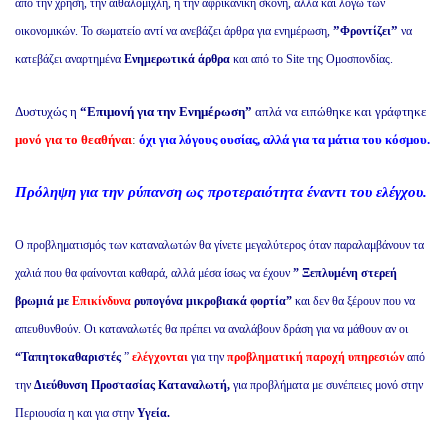
από την χρήση, την αιθαλομίχλη, η την αφρικανική σκόνη, αλλά και λόγω των
”
”
οικονομικών. Το σωματείο αντί να ανεβάζει άρθρα για ενημέρωση,
Φροντίζει
να
κατεβάζει αναρτημένα
Ενημερωτικά άρθρα
και από το Site της Ομοσπονδίας.
Δυστυχώς η
“Επιμονή για την Ενημέρωση”
απλά να
ειπώθηκε
και γράφτηκε
μονό για το θεαθήναι
:
όχι για λόγους ουσίας, αλλά για τα μάτια του κόσμου.
Πρόληψη για την ρύπανση ως προτεραιότητα έναντι του ελέγχου.
Ο προβληματισμός των καταναλωτών θα γίνετε μεγαλύτερος όταν παραλαμβάνουν τα
χαλιά που θα φαίνονται καθαρά, αλλά μέσα ίσως να έχουν
” Ξεπλυμένη στερεή
βρωμιά με
Επικίνδυνα
ρυπογόνα μικροβιακά φορτία”
και δεν θα ξέρουν που να
απευθυνθούν. Οι καταναλωτές θα πρέπει να αναλάβουν δράση για να μάθουν αν
οι
“Ταπητοκαθαριστές
”
ελέγχονται
για την
προβληματική παροχή υπηρεσιών
από
την
Διεύθυνση Προστασίας Καταναλωτή,
για προβλήματα
με συνέπειες μονό στην
Περιουσία η και για στην
Υγεία.