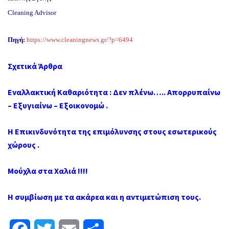
Cleaning Advisor
Πηγή:
https://www.cleaningnews.gr/?p=6494
Σχετικά Άρθρα
Εναλλακτική Καθαριότητα : Δεν πλένω….. Απορρυπαίνω
– Εξυγιαίνω – Εξοικονομώ .
Η Επικινδυνότητα της επιμόλυνσης στους εσωτερικούς
χώρους .
Μούχλα στα Χαλιά !!!!
Η συμβίωση με τα ακάρεα και η αντιμετώπιση τους.