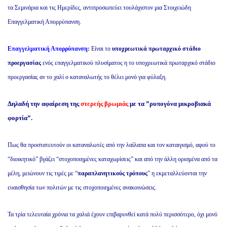
τα Σεμινάρια και τις Ημερίδες, αντιπροσωπεύει τουλάχιστον μια Στοιχειώδη
Επαγγελματική Απορρύπανση.
Επαγγελματική Απορρύπανση
:
Είναι
το
υποχρεωτικά πρωταρχικό στάδιο
προεργασίας
ενός επαγγελματικού πλυσίματος η το υποχρεωτικά
πρωταρχικό στάδιο
προεργασίας αν το χαλί ο καταναλωτής το θέλει μονό για φύλαξη.
Δηλαδή την αφαίρεση της
στερεής βρωμιάς
με τα ”ρυπογόνα μικροβιακά
φορτία”.
Πως θα προστατευτούν οι καταναλωτές από την λαίλαπα και τον καταιγισμό, αφού το
“διοικητικό” βγάζει “στοχοποιημένες καταχωρίσεις” και από την άλλη ορισμένα από τα
μέλη, μειώνουν τις τιμές με “
παραπλανητικούς τρόπους
” η
εκμεταλλεύονται
την
ευαισθησία των πολιτών
με τις στοχοποιημένες ανακοινώσεις.
Τα τρία τελευταία χρόνια τα χαλιά έχουν επιβαρυνθεί κατά πολύ περισσότερο, όχι μονό