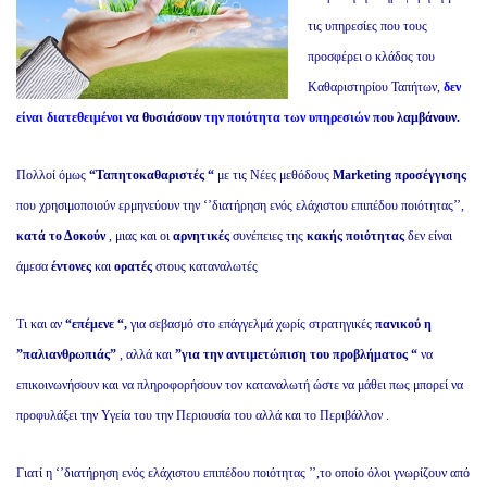
τις υπηρεσίες που τους
προσφέρει ο κλάδος του
Καθαριστηρίου Ταπήτων,
δεν
είναι διατεθειμένοι
να θυσιάσουν
την ποιότητα των υπηρεσιών
που λαμβάνουν.
Πολλοί όμως
“Ταπητοκαθαριστές “
με τις Νέες μεθόδους
Marketing προσέγγισης
που χρησιμοποιούν ερμηνεύουν την ‘’διατήρηση ενός ελάχιστου επιπέδου ποιότητας’’,
κατά το Δοκούν
, μιας και οι
αρνητικές
συνέπειες της
κακής ποιότητας
δεν είναι
άμεσα
έντονες
και
ορατές
στους καταναλωτές
Τι και αν
“επέμενε “,
για σεβασμό στο επάγγελμά χωρίς στρατηγικές
πανικού η
”παλιανθρωπιάς”
, αλλά και
”για την αντιμετώπιση του προβλήματος “
να
επικοινωνήσουν και να πληροφορήσουν τον καταναλωτή ώστε να μάθει πως μπορεί να
προφυλάξει την Υγεία του την Περιουσία του αλλά και το Περιβάλλον .
Γιατί η ‘’διατήρηση ενός ελάχιστου επιπέδου ποιότητας ’’,το οποίο όλοι γνωρίζουν από