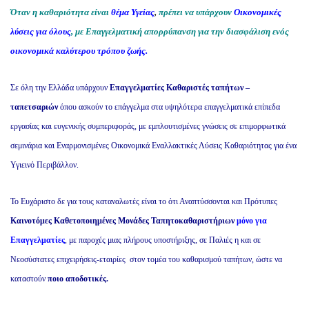
Όταν η καθαριότητα είναι
θέμα Υγείας
,
πρέπει να υπάρχουν
Οικονομικές
λύσεις για όλους
, με
Επαγγελματική απορρύπανση για την διασφάλιση ενός
οικονομικά καλύτερου τρόπου ζωής.
Σε όλη την Ελλάδα υπάρχουν
Επαγγελματίες Καθαριστές ταπήτων –
ταπετσαριών
όπου ασκούν το επάγγελμα στα υψηλότερα επαγγελματικά επίπεδα
εργασίας και ευγενικής συμπεριφοράς, με εμπλουτισμένες γνώσεις σε επιμορφωτικά
σεμινάρια και Εναρμονισμένες Οικονομικά Εναλλακτικές Λύσεις Καθαριότητας για ένα
Υγιεινό Περιβάλλον.
Το Ευχάριστο δε για τους καταναλωτές είναι το ότι Αναπτύσσονται και Πρότυπες
Καινοτόμες Καθετοποιημένες Μονάδες Ταπητοκαθαριστήριων
μόνο για
Επαγγελματίες
, με παροχές μιας πλήρους υποστήριξης, σε Παλιές η και σε
Νεοσύστατες επιχειρήσεις-εταιρίες στον τομέα του καθαρισμού ταπήτων, ώστε να
καταστούν
ποιο αποδοτικές.