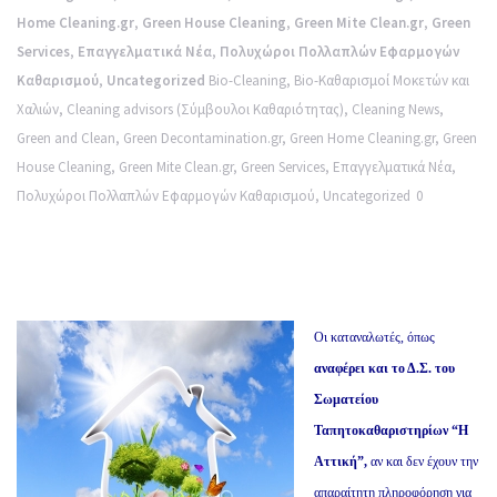
Home Cleaning.gr
,
Green House Cleaning
,
Green Mite Clean.gr
,
Green
Services
,
Επαγγελματικά Νέα
,
Πολυχώροι Πολλαπλών Εφαρμογών
Καθαρισμού
,
Uncategorized
Bio-Cleaning
,
Bio-Καθαρισμοί Μοκετών και
Χαλιών
,
Cleaning advisors (Σύμβουλοι Καθαριότητας)
,
Cleaning News
,
Green and Clean
,
Green Decontamination.gr
,
Green Home Cleaning.gr
,
Green
House Cleaning
,
Green Mite Clean.gr
,
Green Services
,
Επαγγελματικά Νέα
,
Πολυχώροι Πολλαπλών Εφαρμογών Καθαρισμού
,
Uncategorized
0
Οι καταναλωτές, όπως
αναφέρει και το Δ.Σ. του
Σωματείου
Ταπητοκαθαριστηρίων “Η
Αττική”,
αν και δεν έχουν την
απαραίτητη πληροφόρηση για