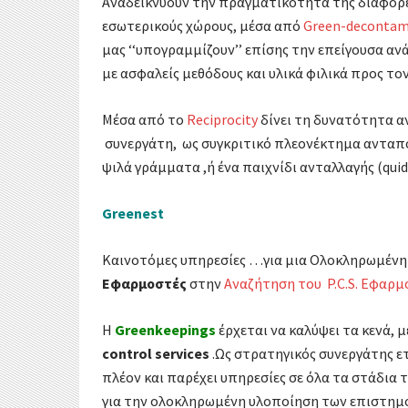
Αναδεικνύουν την πραγματικότητα της διαφορ
εσωτερικούς χώρους, μέσα από
Green-decontam
μας ‘‘υπογραμμίζουν’’ επίσης την επείγουσα α
με ασφαλείς μεθόδους και υλικά φιλικά προς το
Μέσα από το
Reciprocity
δίνει τη δυνατότητα αν
συνεργάτη, ως συγκριτικό πλεονέκτημα ανταπό
ψιλά γράμματα ,ή ένα παιχνίδι ανταλλαγής (quid 
Greenest
Καινοτόμες υπηρεσίες …για μια Ολοκληρωμένη
Εφαρμοστές
στην
Αναζήτηση του P.C.S. Εφαρμ
Η
Greenkeepings
έρχεται να καλύψει τα κενά, 
control services
.Ως στρατηγικός συνεργάτης ε
πλέον και παρέχει υπηρεσίες σε όλα τα στάδια 
για την ολοκληρωμένη υλοποίηση των επιστημ