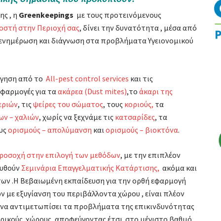
ης , η
Greenkeepings
με τους προτεινόμενους
οστή στην Περιοχή σας
, δίνει την δυνατότητα , μέσα από
η ενημέρωση και διάγνωση στα προβλήματα Υγειονομικού
ήγηση από το
All-pest control services
και τις
 εφαρμογές για τα
ακάρεα (Dust mites)
,το
άκαρι της
εριών
, τις
ψείρες του σώματος
, τους
κοριούς,
τα
ν – χαλιών
, χωρίς να ξεχνάμε τις
κατσαρίδες
, τα
ους
ορισμούς – απολύμανση
και
ορισμούς – βιοκτόνα
.
ροσοχή στην επιλογή των μεθόδων
, με την επιπλέον
ουθούν
Σεμινάρια Επαγγελματικής Κατάρτισης,
ακόμα και
ων .Η Βεβαιωμένη εκπαίδευση για την ορθή εφαρμογή
ε εξυγίανση του περιβάλλοντα χώρου , είναι πλέον
 να αντιμετωπίσει τα προβλήματα της επικινδυνότητας
ρικούς χώρους, αποφεύγοντας έτσι στο μέγιστο βαθμό