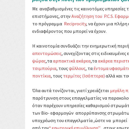
Με αναβαθμισμένες τις καινοτόμες υπηρεσίες τ
επιστήμονες, στην
Αναζήτηση του P.C.S. Εφαρμ
το πρόγραμμα
Reciprocity
, να έχουν μια πλήρ
ενδιαφέροντος που μπορεί να έχουν.
Η καινοτομία συνδυάζει την ενημερωτική περι
απεντομώσεις
, συνεχίζοντας στις ειδικευμένες
ψώρας
,τα
αρπακτικά ακάρεα
,τα
ακάρεα περιστ
τσιμπούρια
, τους
ψύλλους
, τα
έντομα υφασμάτω
ποντίκια
, τους
τερμίτες (Ισόπτερα)
αλλά και τ
Όλα αυτά τονίζονται, γιατί χρειάζεται
μεγάλη π
παρότρυνση στους επαγγελματίες να παρακολ
όταν παρέχουν υπηρεσίες καθαρισμού στρωμάτ
των Bio- εφαρμογών απορρύπανσης στρωμάτων µ
υποχρέωση του επαγγελματία ,ώστε να μπορεί
από την
“ εσωτερική επιμόλυνση’’,
στους εσωτε