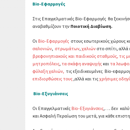
Bio-Εφαρμογές
Στις Επαγγελματικές Bio-Εφαρμογές θα ξεκινήσ
αναβαθμίζουν την
Ποιοτική Διαβίωση.
Οι
Bio-Εφαρμογές
στους εσωτερικούς χώρους κ
σαλονιών
,
στρωμάτων
,
χαλιών
στο σπίτι, αλλά
βρεφονηπιακούς και παιδικούς σταθμούς,
τις 
μητροπόλεις
,
τα σκάφη αναψυχής
και
τα λεωφο
φύλαξη χαλιών,
τις εξειδικευμένες Bio-εφαρμο
επιδιορθώσεις τους
,αλλά και τις
χρήσιμες οδηγί
Bio-Εξυγιάνσεις
Οι Επαγγελματικές
Bio-Εξυγιάνσεις
,…. δεν καλ
και Ασφαλή Περαίωση του μετά, για κάθε επιστ