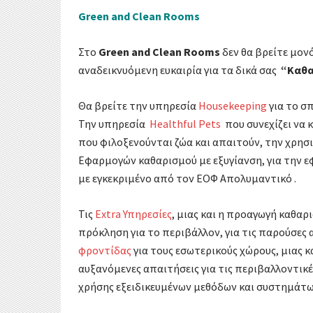
Green and Clean Rooms
Στο
Green and Clean Rooms
δεν θα βρείτε μον
αναδεικνυόμενη ευκαιρία για τα δικά σας
“Καθα
Θα βρείτε την υπηρεσία
Housekeeping
για το σπ
Την υπηρεσία
Healthful Pets
που συνεχίζει να 
που φιλοξενούνται ζώα και απαιτούν, την χρησ
Εφαρμογών καθαρισμού με εξυγίανση, για την 
με εγκεκριμένο από τον ΕΟΦ Απολυμαντικό .
Τις
Extra Υπηρεσίες
, μιας και η προαγωγή καθαρι
πρόκληση για το περιβάλλον, για τις παρούσες αλ
φροντίδας
για τους εσωτερικούς χώρους, μιας κ
αυξανόμενες απαιτήσεις για τις περιβαλλοντικέ
χρήσης εξειδικευμένων μεθόδων και συστημάτω