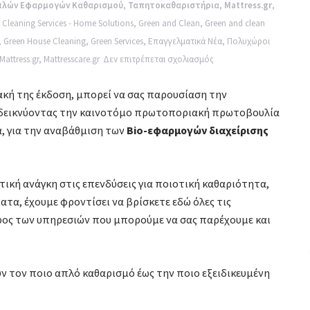
πλών Εφαρμογών Καθαρισμού
,
Ταπητοκαθαριστήρια
,
Mattress.gr
,
y Cleaning Services - Home Solutions
,
Green and Clean
,
Green and clean
,
Green House Cleaning
,
Green Services
,
Επαγγελματικά Νέα
,
Πολυχώροι
στο
Mattress.gr
,
Mattresscare.gr
Δεν επιτρέπεται σχολιασμός
Καινοτομίες
κή της έκδοση, μπορεί να σας παρουσίαση την
Υψηλής
δεικνύοντας την καινοτόμο πρωτοποριακή πρωτοβουλία
Ποιότητας
ία, για την αναβάθμιση των
Bio-εφαρμογών δ
ιαχείρισης
Bio-
εφαρμογών
Διαχείρισης
κή ανάγκη στις επενδύσεις για ποιοτική καθαριότητα,
Εσωτερικών
τα, έχουμε φροντίσει να βρίσκετε εδώ όλες τις
Χώρων.
ρος των υπηρεσιών που μπορούμε να σας παρέχουμε και
ν τον ποιο απλό καθαρισμό έως την ποιο εξειδικευμένη