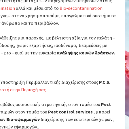
ετικότητας μεταξύ των παρεχομένων υπηρεσιών στους
ination
αλλά και μέσα από το
Bio-decontamination
νάγκη ώστε να χρησιμοποιούμε, επαγγελματικά συστήματα
ν άνθρωπο και το περιβάλλον.
άδειξης μια παροχής, με βέλτιστη αξία για τον πελάτη –
δοσης, χωρίς εξαρτήσεις, ισοδύναμα, δεσμεύσεις με
– pro – quo) με την ευκαιρία
ανάληψης κοινών δράσεων.
 Υποστήριξη Περιβαλλοντικής Διαχείρισης στους
P.C.S.
οστή στην Περιοχή σας
.
με βάθος ουσιαστικής στρατηγικής στον τομέα του
Pest
ταιριών στον τομέα του
Pest control services
, μπορεί
των
Bio-εφαρμογών
διαχείρισης των εσωτερικών χώρων ,
ονικών εφαρμογών..