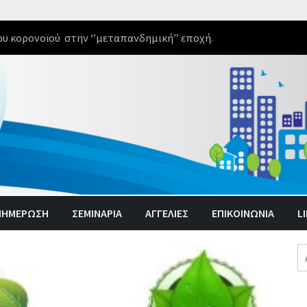
υ κορονοϊού στην ‘’μεταπανδημική’’ εποχή.
ΝΗΜΈΡΩΣΗ
ΣΕΜΙΝΑΡΙΑ
ΑΓΓΕΛΊΕΣ
ΕΠΙΚΟΙΝΩΝΙΑ
L
Α
γι