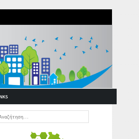
INKS
ναζήτηση
α: