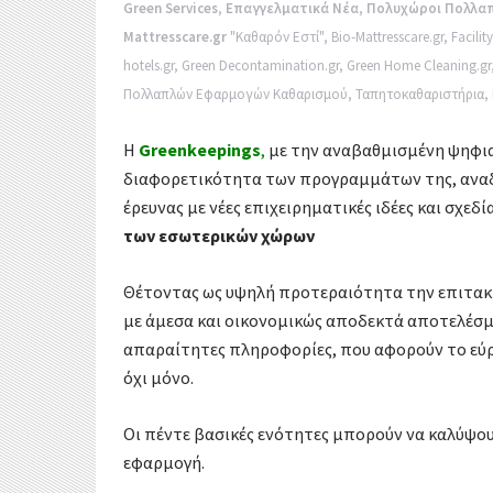
k
Green Services
,
Επαγγελματικά Νέα
,
Πολυχώροι Πολλα
r
α
Mattresscare.gr
"Καθαρόν Εστί"
,
Bio-Mattresscare.gr
,
Facilit
hotels.gr
,
Green Decontamination.gr
,
Green Home Cleaning.gr
σ
Πολλαπλών Εφαρμογών Καθαρισμού
,
Ταπητοκαθαριστήρια
,
τ
Η
Greenkeepings
,
με την αναβαθμισμένη ψηφια
ε
διαφορετικότητα των προγραμμάτων της, ανα
ί
έρευνας με νέες επιχειρηματικές ιδέες και σχεδ
των εσωτερικών χ
ώρων
τ
Θέτοντας ως υψηλή προτεραιότητα την επιτακτι
ε
με άμεσα και οικονομικώς αποδεκτά αποτελέσμα
απαραίτητες πληροφορίες, που αφορούν το εύ
όχι μόνο.
Οι πέντε βασικές ενότητες μπορούν να καλύψου
εφαρμογή.