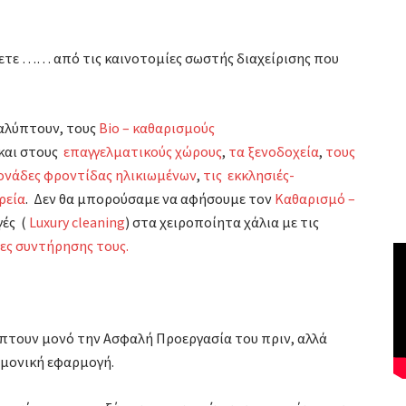
ετε …… από τις καινοτομίες σωστής διαχείρισης που
αλύπτουν, τους
Bio – καθαρισμούς
 και στους
επαγγελματικούς χώρους
,
τα ξενοδοχεία
,
τους
μονάδες φροντίδας ηλικιωμένων
,
τις εκκλησιές-
ρεία
. Δεν θα μπορούσαμε να αφήσουμε τον
Καθαρισμό –
γές (
Luxury cleaning
) στα χειροποίητα χάλια με τις
ες συντήρησης τους.
ύπτουν μονό την Ασφαλή Προεργασία του πριν, αλλά
ημονική εφαρμογή.