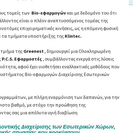
ους τομείς των
Bio-εφαρμογών
και με δεδομένο του ότι
βάλλοντος είναι ο πλέον αναπτυσσόμενος τομέας της
ινοτόμες επιχειρηματικές κινήσεις, ως η επόμενη φυσική
λα τα τμήματα υποστήριξης της
Klintec.
 τμήμα της
Greenest
, δημιουργεί μια Ολοκληρωμένη
ς
P.C.S. Εφαρμοστές
, συμβάλλοντας ενεργά στις λύσεις
τητα, αφού έχει υιοθετήσει εναλλακτικές μεθόδους που
 συστήματος Bio-εφαρμογών Διαχείρισης Εσωτερικών
γραμμάτων, με πλήρη εναρμόνιση των δαπανών, για την
ιστο βαθμό, με στόχο την προώθηση της
οντας σας μια απόλυτα υγιή διαβίωση.
οντικής Διαχείρισης των Εσωτερικών Χώρων,
ικής σημασίας που προκύπτουν.